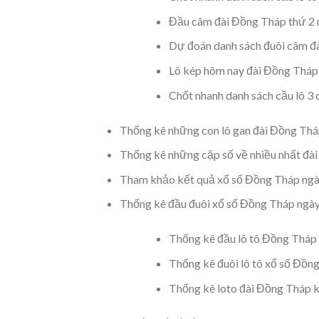
Đầu câm đài Đồng Tháp thứ 2
Dự đoán danh sách đuôi câm đ
Lô kép hôm nay đài Đồng Tháp
Chốt nhanh danh sách cầu lô 3
Thống kê những con lô gan đài Đồng Th
Thống kê những cặp số về nhiều nhất đà
Tham khảo kết quả xổ số Đồng Tháp ngà
Thống kê đầu đuôi xổ số Đồng Tháp ngà
Thống kê đầu lô tô Đồng Tháp
Thống kê đuôi lô tô xổ số Đồn
Thống kê loto đài Đồng Tháp 