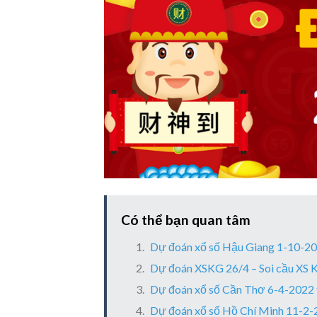
Có thể bạn quan tâm
Dự đoán xổ số Hậu Giang 1-10-2
Dự đoán XSKG 26/4 – Soi cầu XS K
Dự đoán xổ số Cần Thơ 6-4-2022 
Dự đoán xổ số Hồ Chí Minh 11-2