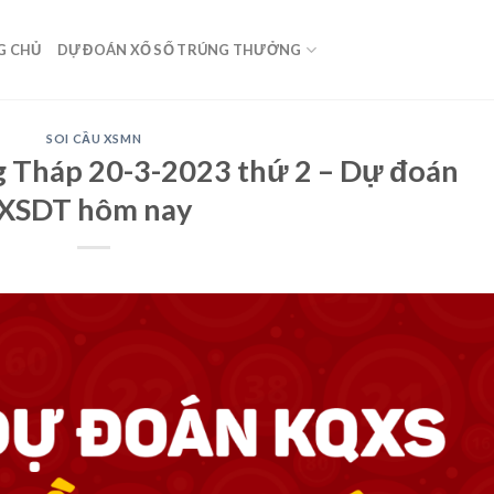
G CHỦ
DỰ ĐOÁN XỔ SỐ TRÚNG THƯỞNG
SOI CẦU XSMN
 Tháp 20-3-2023 thứ 2 – Dự đoán
XSDT hôm nay