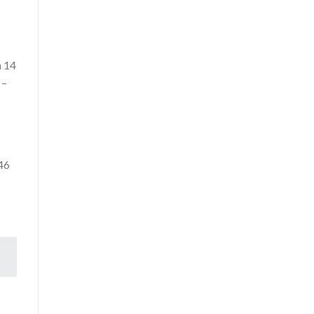
n 14
 –
46