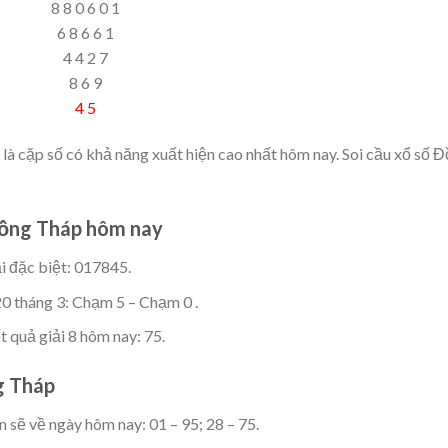
8 8 0 6 0 1
6 8 6 6 1
4 4 2 7
8 6 9
4 5
 là cặp số có khả năng xuất hiện cao nhất hôm nay. Soi cầu xổ số 
Đồng Tháp hôm nay
 đặc biệt: 017845.
0 tháng 3: Chạm 5 – Chạm 0 .
quả giải 8 hôm nay: 75.
g Tháp
 sẽ về ngày hôm nay: 01 – 95; 28 – 75.