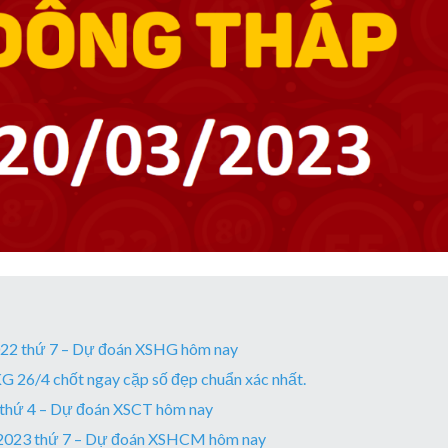
022 thứ 7 – Dự đoán XSHG hôm nay
G 26/4 chốt ngay cặp số đẹp chuẩn xác nhất.
thứ 4 – Dự đoán XSCT hôm nay
-2023 thứ 7 – Dự đoán XSHCM hôm nay