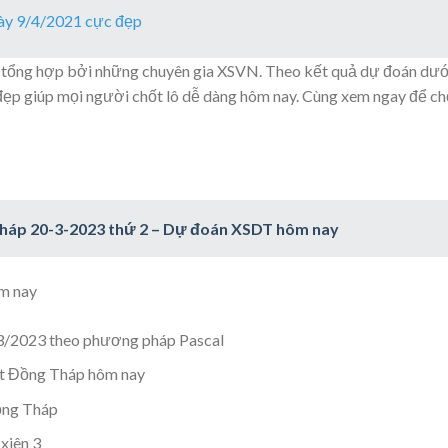
ày 9/4/2021 cực đẹp
tổng hợp bởi những chuyên gia XSVN. Theo kết quả dự đoán dướ
đẹp giúp mọi người chốt lô dễ dàng hôm nay. Cùng xem ngay để c
háp 20-3-2023 thứ 2 – Dự đoán XSDT hôm nay
m nay
3/2023 theo phương pháp Pascal
ệt Đồng Tháp hôm nay
Đồng Tháp
xiên 3