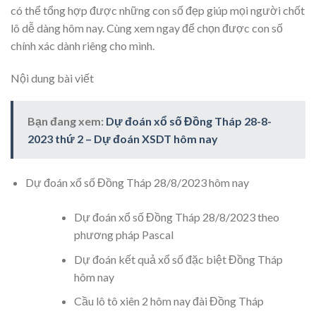
có thể tổng hợp được những con số đẹp giúp mọi người chốt
lô dễ dàng hôm nay. Cùng xem ngay để chọn được con số
chính xác dành riêng cho mình.
Nội dung bài viết
Bạn đang xem:
Dự đoán xổ số Đồng Tháp 28-8-
2023 thứ 2 – Dự đoán XSDT hôm nay
Dự đoán xổ số Đồng Tháp 28/8/2023 hôm nay
Dự đoán xổ số Đồng Tháp 28/8/2023 theo
phương pháp Pascal
Dự đoán kết quả xổ số đặc biệt Đồng Tháp
hôm nay
Cầu lô tô xiên 2 hôm nay đài Đồng Tháp