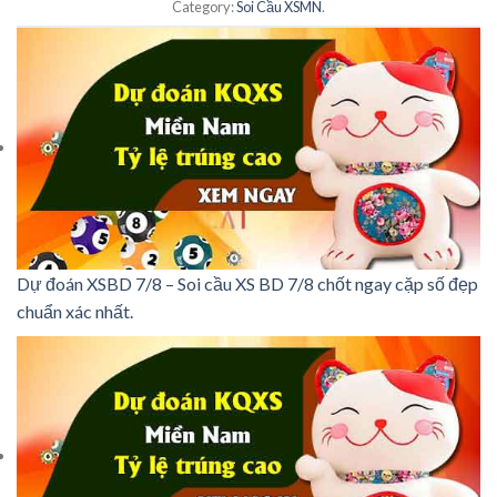
Category:
Soi Cầu XSMN
.
Dự đoán XSBD 7/8 – Soi cầu XS BD 7/8 chốt ngay cặp số đẹp
chuẩn xác nhất.