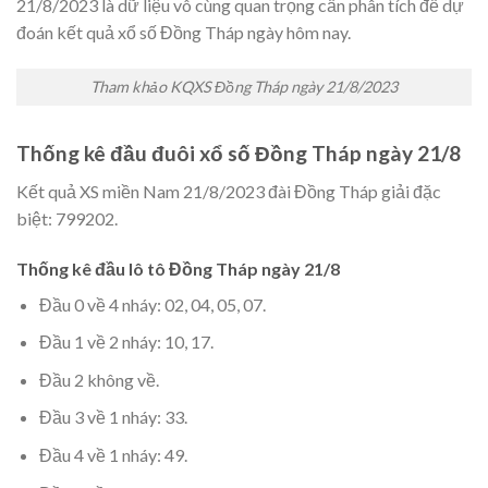
21/8/2023 là dữ liệu vô cùng quan trọng cần phân tích để dự
đoán kết quả xổ số Đồng Tháp ngày hôm nay.
Tham khảo KQXS Đồng Tháp ngày 21/8/2023
Thống kê đầu đuôi xổ số Đồng Tháp ngày 21/8
Kết quả XS miền Nam 21/8/2023 đài Đồng Tháp giải đặc
biệt: 799202.
Thống kê đầu lô tô Đồng Tháp ngày 21/8
Đầu 0 về 4 nháy: 02, 04, 05, 07.
Đầu 1 về 2 nháy: 10, 17.
Đầu 2 không về.
Đầu 3 về 1 nháy: 33.
Đầu 4 về 1 nháy: 49.