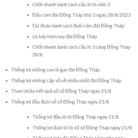
Chốt nhanh danh sách cầu lô tô xiên 3
Đầu câm đài Đồng Tháp thứ 2 ngày 28/8/2023
Dự đoán danh sách đuôi câm đài Đồng Tháp
Lô kép hôm nay đài Đồng Tháp
Chốt nhanh danh sách cầu lô 3 càng Đồng Tháp
28/8
Thống kê những con lô gan đài Đồng Tháp
Thống kê những cặp số về nhiều nhất đài Đồng Tháp
Tham khảo kết quả xổ số Đồng Tháp ngày 21/8
Thống kê đầu đuôi xổ số Đồng Tháp ngày 21/8
Thống kê đầu lô tô Đồng Tháp ngày 21/8
Thống kê đuôi lô tô xổ số Đồng Tháp ngày 21/8
Thống kê loto đài Đồng Tháp kỳ trước ngày