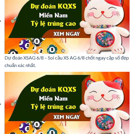
Dự đoán XSAG 6/8 – Soi cầu XS AG 6/8 chốt ngay cặp số đẹp
chuẩn xác nhất.