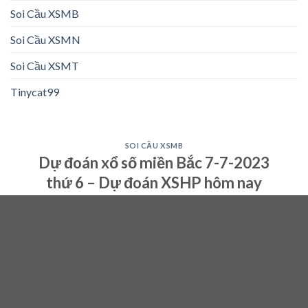
Soi Cầu XSMB
Soi Cầu XSMN
Soi Cầu XSMT
Tinycat99
SOI CẦU XSMB
Dự đoán xổ số miền Bắc 7-7-2023
thứ 6 – Dự đoán XSHP hôm nay
06
Jul