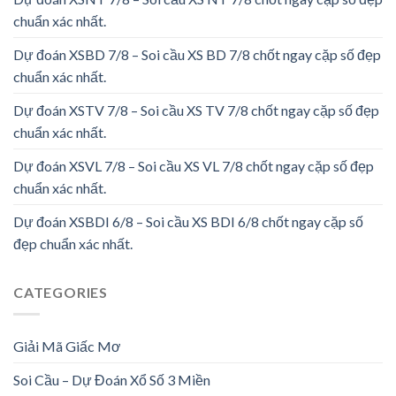
chuẩn xác nhất.
Dự đoán XSBD 7/8 – Soi cầu XS BD 7/8 chốt ngay cặp số đẹp
chuẩn xác nhất.
Dự đoán XSTV 7/8 – Soi cầu XS TV 7/8 chốt ngay cặp số đẹp
chuẩn xác nhất.
Dự đoán XSVL 7/8 – Soi cầu XS VL 7/8 chốt ngay cặp số đẹp
chuẩn xác nhất.
Dự đoán XSBDI 6/8 – Soi cầu XS BDI 6/8 chốt ngay cặp số
đẹp chuẩn xác nhất.
CATEGORIES
Giải Mã Giấc Mơ
Soi Cầu – Dự Đoán Xổ Số 3 Miền