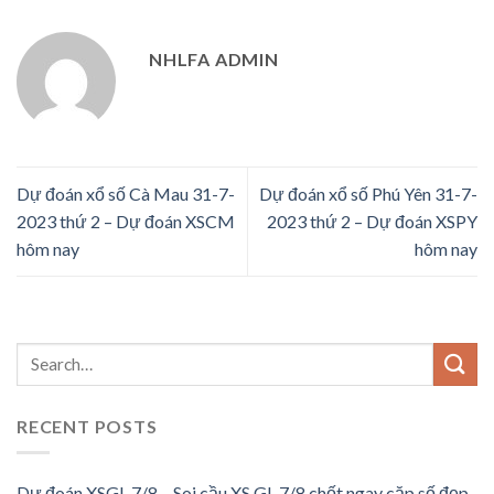
NHLFA ADMIN
Dự đoán xổ số Cà Mau 31-7-
Dự đoán xổ số Phú Yên 31-7-
2023 thứ 2 – Dự đoán XSCM
2023 thứ 2 – Dự đoán XSPY
hôm nay
hôm nay
RECENT POSTS
Dự đoán XSGL 7/8 – Soi cầu XS GL 7/8 chốt ngay cặp số đẹp