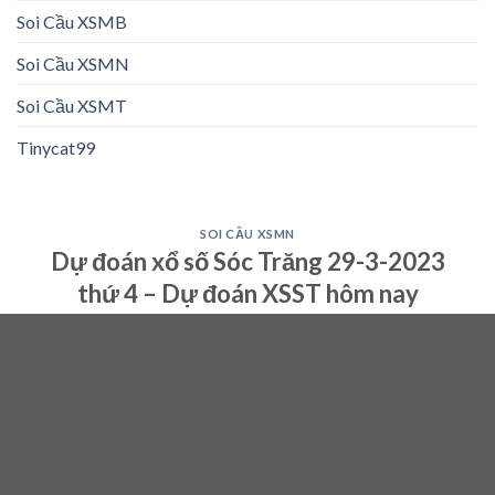
Soi Cầu XSMB
Soi Cầu XSMN
Soi Cầu XSMT
Tinycat99
SOI CẦU XSMN
Dự đoán xổ số Sóc Trăng 29-3-2023
thứ 4 – Dự đoán XSST hôm nay
28
Mar