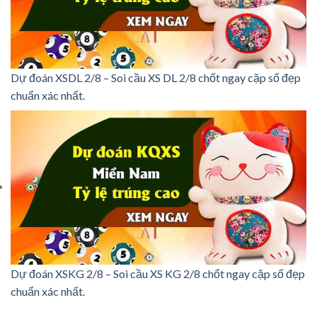
Dự đoán XSDL 2/8 – Soi cầu XS DL 2/8 chốt ngay cặp số đẹp
chuẩn xác nhất.
Dự đoán XSKG 2/8 – Soi cầu XS KG 2/8 chốt ngay cặp số đẹp
chuẩn xác nhất.