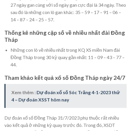
27 ngày gan cùng với số ngày gan cực đại là 34 ngày. Theo
sau đó là những con lô gan khác: 35 – 59 – 17 – 91 – 06 –
14 – 87 – 24 – 25 – 57.
Thống kê những cặp số về nhiều nhất đài Đồng
Tháp
Những con lô về nhiều nhất trong KQ XS miền Nam đài
Đồng Tháp trong 30 kỳ quay gần nhất: 11 – 09 – 43 – 77 –
44.
Tham khảo kết quả xổ số Đồng Tháp ngày 24/7
Xem thêm :
Dự đoán xổ số Sóc Trăng 4-1-2023 thứ
4 – Dự đoán XSST hôm nay
Dự đoán xổ số Đồng Tháp 31/7/2023 phụ thuộc rất nhiều
vào kết quả ở những kỳ quay trước đó. Trong đó, XSDT