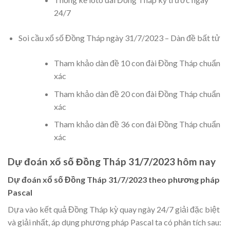
24/7
Soi cầu xổ số Đồng Tháp ngày 31/7/2023 – Dàn đề bất tử
Tham khảo dàn đề 10 con đài Đồng Tháp chuẩn
xác
Tham khảo dàn đề 20 con đài Đồng Tháp chuẩn
xác
Tham khảo dàn đề 36 con đài Đồng Tháp chuẩn
xác
Dự đoán xổ số Đồng Tháp 31/7/2023 hôm nay
Dự đoán xổ số Đồng Tháp 31/7/2023 theo phương pháp
Pascal
Dựa vào kết quả Đồng Tháp kỳ quay ngày 24/7 giải đặc biệt
và giải nhất, áp dụng phương pháp Pascal ta có phân tích sau: