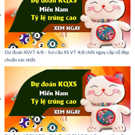
Dự đoán XSVT 4/8 – Soi cầu XS VT 4/8 chốt ngay cặp số đẹp
chuẩn xác nhất.