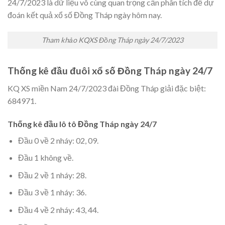
24/7/2023 là dữ liệu vô cùng quan trọng cần phân tích để dự
đoán kết quả xổ số Đồng Tháp ngày hôm nay.
Tham khảo KQXS Đồng Tháp ngày 24/7/2023
Thống kê đầu đuôi xổ số Đồng Tháp ngày 24/7
KQ XS miền Nam 24/7/2023 đài Đồng Tháp giải đặc biệt:
684971.
Thống kê đầu lô tô Đồng Tháp ngày 24/7
Đầu 0 về 2 nháy: 02, 09.
Đầu 1 không về.
Đầu 2 về 1 nháy: 28.
Đầu 3 về 1 nháy: 36.
Đầu 4 về 2 nháy: 43, 44.