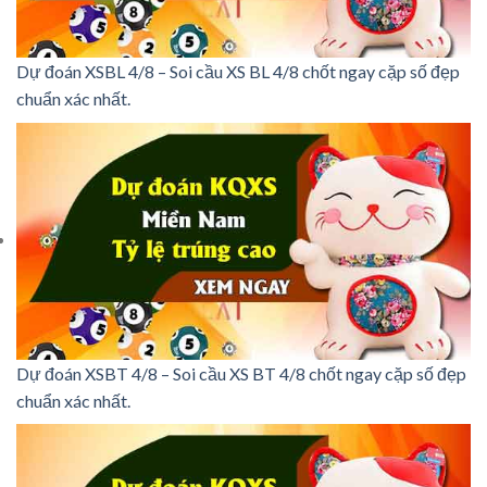
Dự đoán XSBL 4/8 – Soi cầu XS BL 4/8 chốt ngay cặp số đẹp
chuẩn xác nhất.
Dự đoán XSBT 4/8 – Soi cầu XS BT 4/8 chốt ngay cặp số đẹp
chuẩn xác nhất.