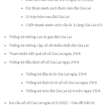
Dự đoán danh sách đuôi câm đài Gia Lai
Lô kép hôm nay đài Gia Lai
Chốt nhanh danh sách cầu lô 3 càng Gia Lai 6/5
Thống kê những con lô gan đài Gia Lai
Thống kê những cặp số về nhiều nhất đài Gia Lai
Tham khảo kết quả xổ số Gia Lai ngày 29/4
Thống kê đầu đuôi xổ số Gia Lai ngày 29/4
Thống kê đầu lô tô Gia Lai ngày 29/4
Thống kê đuôi lô tô xổ số Gia Lai ngày 29/4
Thống kê loto đài Gia Lai kỳ trước ngày 29/4
Soi cầu xổ số Gia Lai ngày 6/5/2022 – Dàn đề bất tử