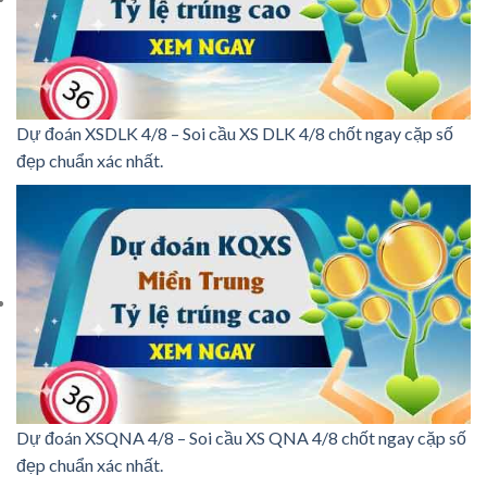
Dự đoán XSDLK 4/8 – Soi cầu XS DLK 4/8 chốt ngay cặp số
đẹp chuẩn xác nhất.
Dự đoán XSQNA 4/8 – Soi cầu XS QNA 4/8 chốt ngay cặp số
đẹp chuẩn xác nhất.