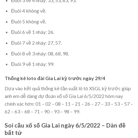
Đuôi 3 về 4 nháy: 33, 53, 63, 93.
Đuôi 4 không về.
Đuôi 5 không về.
Đuôi 6 về 1 nháy: 26.
Đuôi 7 về 2 nháy: 27, 57.
Đuôi 8 về 3 nháy: 08, 68, 98.
Đuôi 9 về 1 nháy: 99.
Thống kê loto đài Gia Lai kỳ trước ngày 29/4
Dựa vào kết quả thống kê tần suất lô tô XSGL kỳ trước giúp
anh em dễ dàng dự đoán xổ số Gia Lai 6/5/2022 hôm nay
chính xác hơn: 01 – 02 – 08 – 11 – 21 – 26 – 27 – 33 – 53 – 57 –
62 – 63 – 68 – 71 – 90 – 93 – 98 – 99.
Soi cầu xổ số Gia Lai ngày 6/5/2022 – Dàn đề
bất tử