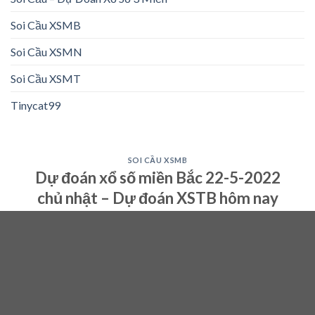
Soi Cầu XSMB
Soi Cầu XSMN
Soi Cầu XSMT
Tinycat99
SOI CẦU XSMB
Dự đoán xổ số miền Bắc 22-5-2022
chủ nhật – Dự đoán XSTB hôm nay
21
May