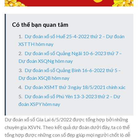
Có thể bạn quan tâm
Dự đoán xổ số Huế 25-4-2022 thứ 2 – Dự đoán
XSTTH hôm nay
Dự đoán xổ số Quảng Ngãi 10-6-2023 thứ 7 –
Dự đoán XSQNg hôm nay
Dự đoán xổ số Quảng Bình 16-6-2022 thứ 5 –
Dự đoán XSQB hôm nay
Dự đoán XSMT thứ 3 ngày 18/5/2021 chính xác
Dự đoán xổ số Phú Yên 13-3-2023 thứ 2 – Dự
đoán XSPY hôm nay
Dự đoán xổ số Gia Lai 6/5/2022 được tổng hợp bởi những
chuyên gia XSVN. Theo kết quả dự đoán dưới đây, ta có thể
tổng hợp được những con số đẹp giúp mọi người chốt lô dễ