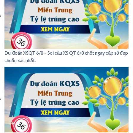
Dự đoán XSQT 6/8 – Soi cầu XS QT 6/8 chốt ngay cặp số đẹp
chuẩn xác nhất.