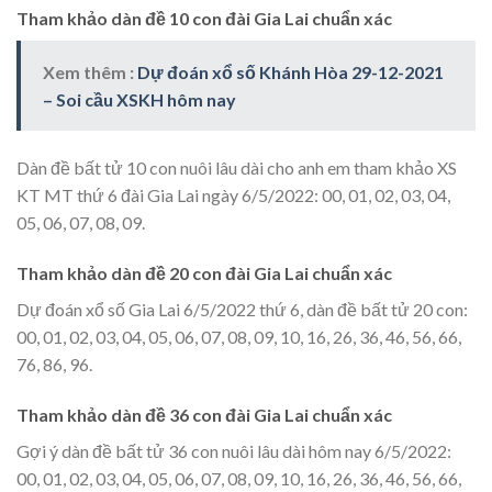
Tham khảo dàn đề 10 con đài Gia Lai chuẩn xác
Xem thêm :
Dự đoán xổ số Khánh Hòa 29-12-2021
– Soi cầu XSKH hôm nay
Dàn đề bất tử 10 con nuôi lâu dài cho anh em tham khảo XS
KT MT thứ 6 đài Gia Lai ngày 6/5/2022: 00, 01, 02, 03, 04,
05, 06, 07, 08, 09.
Tham khảo dàn đề 20 con đài Gia Lai chuẩn xác
Dự đoán xổ số Gia Lai 6/5/2022 thứ 6, dàn đề bất tử 20 con:
00, 01, 02, 03, 04, 05, 06, 07, 08, 09, 10, 16, 26, 36, 46, 56, 66,
76, 86, 96.
Tham khảo dàn đề 36 con đài Gia Lai chuẩn xác
Gợi ý dàn đề bất tử 36 con nuôi lâu dài hôm nay 6/5/2022:
00, 01, 02, 03, 04, 05, 06, 07, 08, 09, 10, 16, 26, 36, 46, 56, 66,