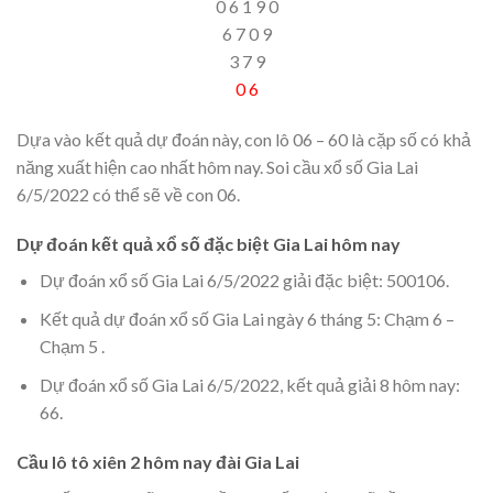
0 6 1 9 0
6 7 0 9
3 7 9
0 6
Dựa vào kết quả dự đoán này, con lô 06 – 60 là cặp số có khả
năng xuất hiện cao nhất hôm nay. Soi cầu xổ số Gia Lai
6/5/2022 có thể sẽ về con 06.
Dự đoán kết quả xổ số đặc biệt Gia Lai hôm nay
Dự đoán xổ số Gia Lai 6/5/2022 giải đặc biệt: 500106.
Kết quả dự đoán xổ số Gia Lai ngày 6 tháng 5: Chạm 6 –
Chạm 5 .
Dự đoán xổ số Gia Lai 6/5/2022, kết quả giải 8 hôm nay:
66.
Cầu lô tô xiên 2 hôm nay đài Gia Lai