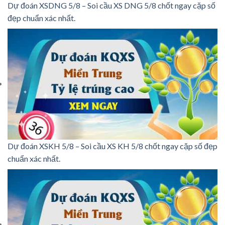
Dự đoán XSDNG 5/8 – Soi cầu XS DNG 5/8 chốt ngay cặp số
đẹp chuẩn xác nhất.
Dự đoán XSKH 5/8 – Soi cầu XS KH 5/8 chốt ngay cặp số đẹp
chuẩn xác nhất.