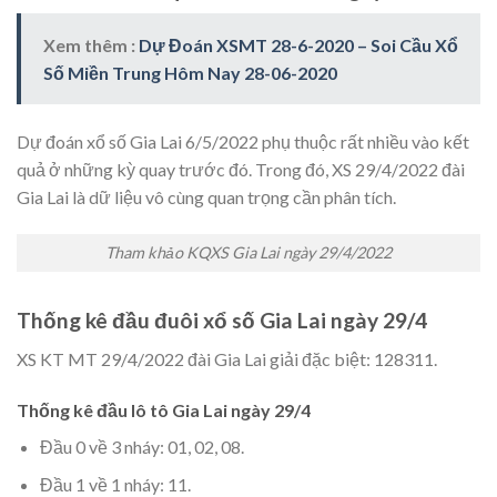
Xem thêm :
Dự Đoán XSMT 28-6-2020 – Soi Cầu Xổ
Số Miền Trung Hôm Nay 28-06-2020
Dự đoán xổ số Gia Lai 6/5/2022 phụ thuộc rất nhiều vào kết
quả ở những kỳ quay trước đó. Trong đó, XS 29/4/2022 đài
Gia Lai là dữ liệu vô cùng quan trọng cần phân tích.
Tham khảo KQXS Gia Lai ngày 29/4/2022
Thống kê đầu đuôi xổ số Gia Lai ngày 29/4
XS KT MT 29/4/2022 đài Gia Lai giải đặc biệt: 128311.
Thống kê đầu lô tô Gia Lai ngày 29/4
Đầu 0 về 3 nháy: 01, 02, 08.
Đầu 1 về 1 nháy: 11.