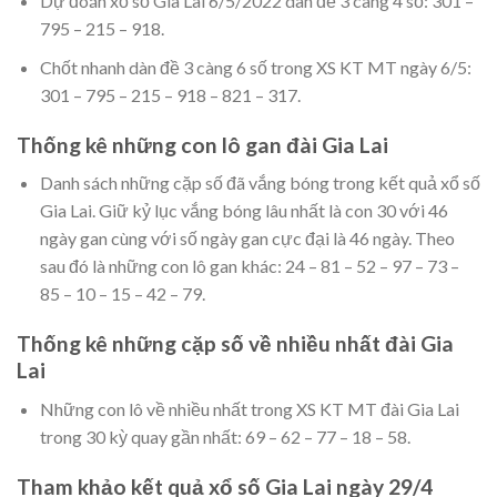
Dự đoán xổ số Gia Lai 6/5/2022 dàn đề 3 càng 4 số: 301 –
795 – 215 – 918.
Chốt nhanh dàn đề 3 càng 6 số trong XS KT MT ngày 6/5:
301 – 795 – 215 – 918 – 821 – 317.
Thống kê những con lô gan đài Gia Lai
Danh sách những cặp số đã vắng bóng trong kết quả xổ số
Gia Lai. Giữ kỷ lục vắng bóng lâu nhất là con 30 với 46
ngày gan cùng với số ngày gan cực đại là 46 ngày. Theo
sau đó là những con lô gan khác: 24 – 81 – 52 – 97 – 73 –
85 – 10 – 15 – 42 – 79.
Thống kê những cặp số về nhiều nhất đài Gia
Lai
Những con lô về nhiều nhất trong XS KT MT đài Gia Lai
trong 30 kỳ quay gần nhất: 69 – 62 – 77 – 18 – 58.
Tham khảo kết quả xổ số Gia Lai ngày 29/4