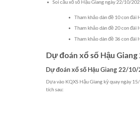
Soi cầu xổ số Hậu Giang ngày 22/10/202
Tham khảo dàn đề 10 con đài 
Tham khảo dàn đề 20 con đài 
Tham khảo dàn đề 36 con đài 
Dự đoán xổ số Hậu Giang
Dự đoán xổ số Hậu Giang 22/10/
Dựa vào KQXS Hậu Giang kỳ quay ngày 15/10
tích sau: