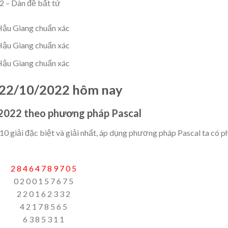
2 – Dàn đề bất tử
Hậu Giang chuẩn xác
Hậu Giang chuẩn xác
Hậu Giang chuẩn xác
 22/10/2022 hôm nay
2022 theo phương pháp Pascal
 giải đặc biệt và giải nhất, áp dụng phương pháp Pascal ta có p
2 8 4 6 4 7 8 9 7 0 5
0 2 0 0 1 5 7 6 7 5
2 2 0 1 6 2 3 3 2
4 2 1 7 8 5 6 5
6 3 8 5 3 1 1