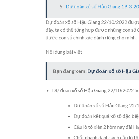
Dự đoán xổ số Hậu Giang 19-3-2
Dự đoán xổ số Hậu Giang 22/10/2022 được
đây, ta có thể tổng hợp được những con số 
được con số chính xác dành riêng cho mình.
Nội dung bài viết
Bạn đang xem:
Dự đoán xổ số Hậu Gi
Dự đoán xổ số Hậu Giang 22/10/2022 h
Dự đoán xổ số Hậu Giang 22/
Dự đoán kết quả xổ số đặc bi
Cầu lô tô xiên 2 hôm nay đài H
Chốt nhanh danh sách cầu lô tô 