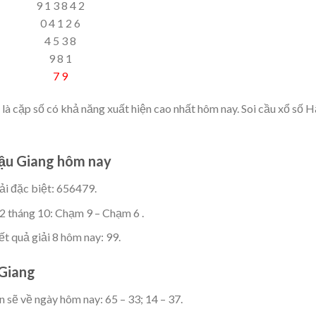
9 1 3 8 4 2
0 4 1 2 6
4 5 3 8
9 8 1
7 9
 là cặp số có khả năng xuất hiện cao nhất hôm nay. Soi cầu xổ số 
Hậu Giang hôm nay
i đặc biệt: 656479.
2 tháng 10: Chạm 9 – Chạm 6 .
 quả giải 8 hôm nay: 99.
 Giang
 sẽ về ngày hôm nay: 65 – 33; 14 – 37.