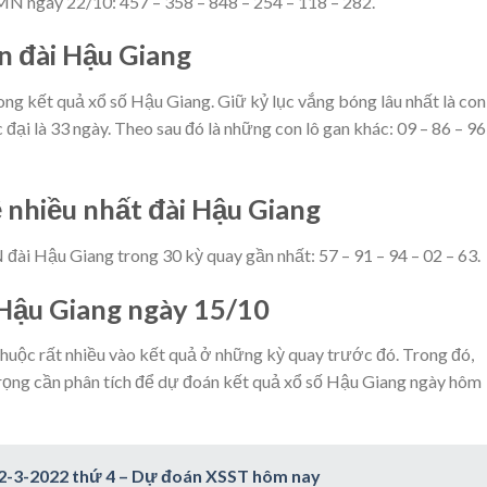
N ngày 22/10: 457 – 358 – 848 – 254 – 118 – 282.
n đài Hậu Giang
ng kết quả xổ số Hậu Giang. Giữ kỷ lục vắng bóng lâu nhất là con
đại là 33 ngày. Theo sau đó là những con lô gan khác: 09 – 86 – 96
 nhiều nhất đài Hậu Giang
ài Hậu Giang trong 30 kỳ quay gần nhất: 57 – 91 – 94 – 02 – 63.
Hậu Giang ngày 15/10
uộc rất nhiều vào kết quả ở những kỳ quay trước đó. Trong đó,
rọng cần phân tích để dự đoán kết quả xổ số Hậu Giang ngày hôm
 2-3-2022 thứ 4 – Dự đoán XSST hôm nay