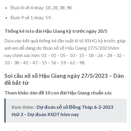
Đuôi 8 về 4 nháy: 18, 28, 38, 98.
Đuôi 9 về 1 nháy: 59.
Thống kê loto đài Hậu Giang kỳ trước ngày 20/5
Dựa vào kết quả thống kê tần suất lô tô XSHG kỳ trước giúp
anh em dễ dàng dự đoán xổ số Hậu Giang 27/5/2023 hôm
nay chính xác hơn: 01 – 01 – 05 – 10 – 15 – 18 – 26 – 28 – 32 –
33 – 38 – 41 – 47 – 55 – 56 – 59 – 62 – 98.
Soi cầu xổ số Hậu Giang ngày 27/5/2023 – Dàn
đề bất tử
Tham khảo dàn đề 10 con đài Hậu Giang chuẩn xác
Xem thêm :
Dự đoán xổ số Đồng Tháp 6-2-2023
thứ 2 – Dự đoán XSDT hôm nay