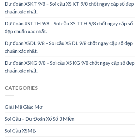
Dự đoán XSKT 9/8 – Soi cầu XS KT 9/8 chốt ngay cặp số đẹp
chuẩn xác nhất.
Dự đoán XSTTH 9/8 – Soi cầu XS TTH 9/8 chốt ngay cặp số
đẹp chuẩn xác nhất.
Dự đoán XSDL 9/8 – Soi cầu XS DL 9/8 chốt ngay cặp số đẹp
chuẩn xác nhất.
Dự đoán XSKG 9/8 – Soi cầu XS KG 9/8 chốt ngay cặp số đẹp
chuẩn xác nhất.
CATEGORIES
Giải Mã Giấc Mơ
Soi Cầu – Dự Đoán Xổ Số 3 Miền
Soi Cầu XSMB