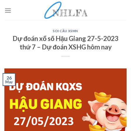
Skip
to
content
SOI CẦU XSMN
Dự đoán xổ số Hậu Giang 27-5-2023
thứ 7 – Dự đoán XSHG hôm nay
26
May