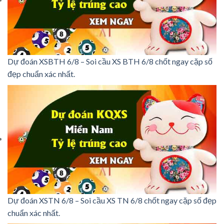
Dự đoán XSBTH 6/8 – Soi cầu XS BTH 6/8 chốt ngay cặp số
đẹp chuẩn xác nhất.
Dự đoán XSTN 6/8 – Soi cầu XS TN 6/8 chốt ngay cặp số đẹp
chuẩn xác nhất.