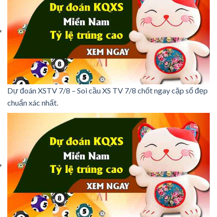
Dự đoán XSTV 7/8 – Soi cầu XS TV 7/8 chốt ngay cặp số đẹp
chuẩn xác nhất.