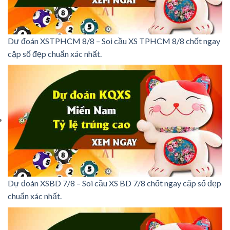
Dự đoán XSTPHCM 8/8 – Soi cầu XS TPHCM 8/8 chốt ngay
cặp số đẹp chuẩn xác nhất.
Dự đoán XSBD 7/8 – Soi cầu XS BD 7/8 chốt ngay cặp số đẹp
chuẩn xác nhất.