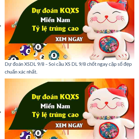
Dự đoán XSDL 9/8 – Soi cầu XS DL 9/8 chốt ngay cặp số đẹp
chuẩn xác nhất.