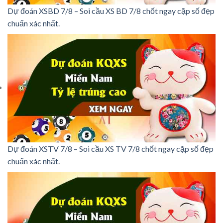
Dự đoán XSBD 7/8 – Soi cầu XS BD 7/8 chốt ngay cặp số đẹp
chuẩn xác nhất.
Dự đoán XSTV 7/8 – Soi cầu XS TV 7/8 chốt ngay cặp số đẹp
chuẩn xác nhất.