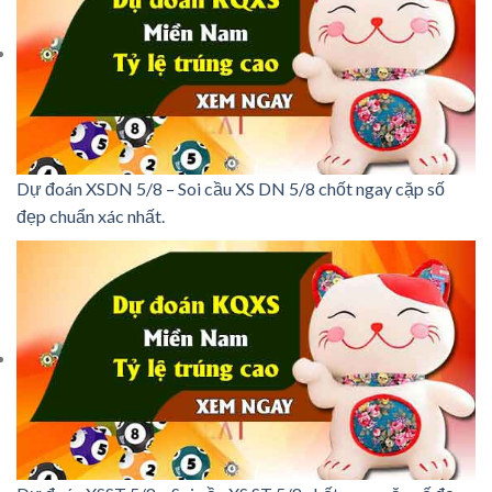
Dự đoán XSDN 5/8 – Soi cầu XS DN 5/8 chốt ngay cặp số
đẹp chuẩn xác nhất.