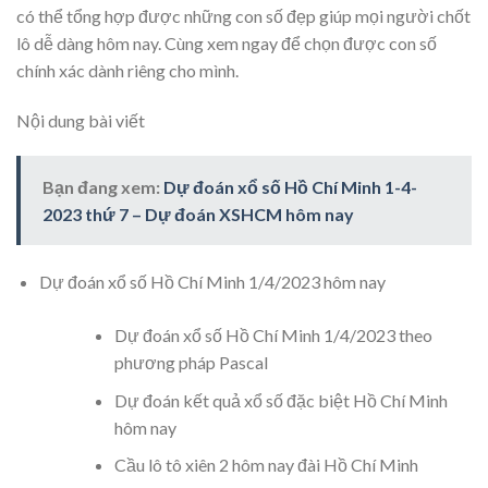
có thể tổng hợp được những con số đẹp giúp mọi người chốt
lô dễ dàng hôm nay. Cùng xem ngay để chọn được con số
chính xác dành riêng cho mình.
Nội dung bài viết
Bạn đang xem:
Dự đoán xổ số Hồ Chí Minh 1-4-
2023 thứ 7 – Dự đoán XSHCM hôm nay
Dự đoán xổ số Hồ Chí Minh 1/4/2023 hôm nay
Dự đoán xổ số Hồ Chí Minh 1/4/2023 theo
phương pháp Pascal
Dự đoán kết quả xổ số đặc biệt Hồ Chí Minh
hôm nay
Cầu lô tô xiên 2 hôm nay đài Hồ Chí Minh