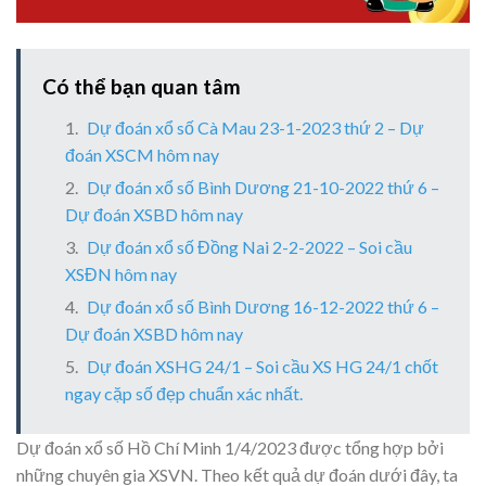
Có thể bạn quan tâm
Dự đoán xổ số Cà Mau 23-1-2023 thứ 2 – Dự
đoán XSCM hôm nay
Dự đoán xổ số Bình Dương 21-10-2022 thứ 6 –
Dự đoán XSBD hôm nay
Dự đoán xổ số Đồng Nai 2-2-2022 – Soi cầu
XSĐN hôm nay
Dự đoán xổ số Bình Dương 16-12-2022 thứ 6 –
Dự đoán XSBD hôm nay
Dự đoán XSHG 24/1 – Soi cầu XS HG 24/1 chốt
ngay cặp số đẹp chuẩn xác nhất.
Dự đoán xổ số Hồ Chí Minh 1/4/2023 được tổng hợp bởi
những chuyên gia XSVN. Theo kết quả dự đoán dưới đây, ta