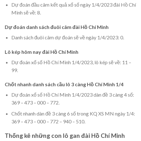
Dự đoán đầu câm kết quả xổ số ngày 1/4/2023 đài Hồ Chí
Minh sẽ về: 8.
Dự đoán danh sách đuôi câm đài Hồ Chí Minh
Danh sách đuôi câm dự đoán sẽ về ngày 1/4/2023: 0.
Lô kép hôm nay đài Hồ Chí Minh
Dự đoán xổ số Hồ Chí Minh 1/4/2023, lô kép sẽ về: 11 –
99.
Chốt nhanh danh sách cầu lô 3 càng Hồ Chí Minh 1/4
Dự đoán xổ số Hồ Chí Minh 1/4/2023 dàn đề 3 càng 4 số:
369 – 473 – 000 – 772.
Chốt nhanh dàn đề 3 càng 6 số trong KQ XS MN ngày 1/4:
369 – 473 – 000 – 772 – 940 – 510.
Thống kê những con lô gan đài Hồ Chí Minh