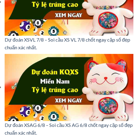
Dự đoán XSVL 7/8 – Soi cầu XS VL 7/8 chốt ngay cặp số đẹp
chuẩn xác nhất.
Dự đoán XSAG 6/8 – Soi cầu XS AG 6/8 chốt ngay cặp số đẹp
chuẩn xác nhất.