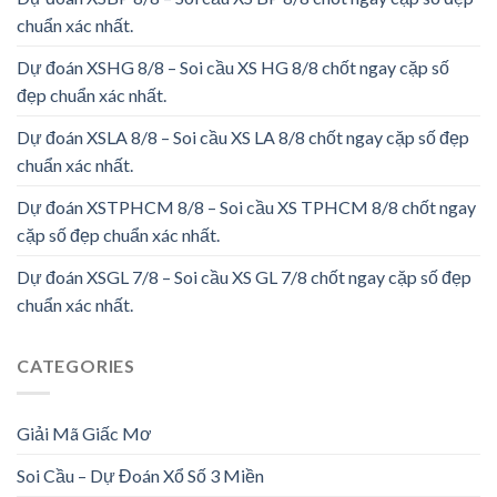
chuẩn xác nhất.
Dự đoán XSHG 8/8 – Soi cầu XS HG 8/8 chốt ngay cặp số
đẹp chuẩn xác nhất.
Dự đoán XSLA 8/8 – Soi cầu XS LA 8/8 chốt ngay cặp số đẹp
chuẩn xác nhất.
Dự đoán XSTPHCM 8/8 – Soi cầu XS TPHCM 8/8 chốt ngay
cặp số đẹp chuẩn xác nhất.
Dự đoán XSGL 7/8 – Soi cầu XS GL 7/8 chốt ngay cặp số đẹp
chuẩn xác nhất.
CATEGORIES
Giải Mã Giấc Mơ
Soi Cầu – Dự Đoán Xổ Số 3 Miền