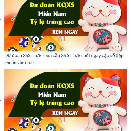
Dự đoán XSST 5/8 – Soi cầu XS ST 5/8 chốt ngay cặp số đẹp
chuẩn xác nhất.