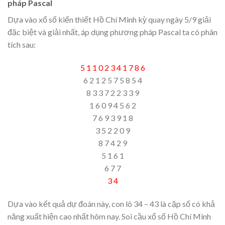
pháp Pascal
Dựa vào xổ số kiến thiết Hồ Chí Minh kỳ quay ngày 5/9 giải
đặc biệt và giải nhất, áp dụng phương pháp Pascal ta có phân
tích sau:
5 1 1 0 2 3 4 1 7 8 6
6 2 1 2 5 7 5 8 5 4
8 3 3 7 2 2 3 3 9
1 6 0 9 4 5 6 2
7 6 9 3 9 1 8
3 5 2 2 0 9
8 7 4 2 9
5 1 6 1
6 7 7
3 4
Dựa vào kết quả dự đoán này, con lô 34 – 43 là cặp số có khả
năng xuất hiện cao nhất hôm nay. Soi cầu xổ số Hồ Chí Minh