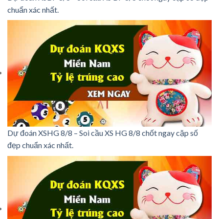
chuẩn xác nhất.
Dự đoán XSHG 8/8 – Soi cầu XS HG 8/8 chốt ngay cặp số
đẹp chuẩn xác nhất.