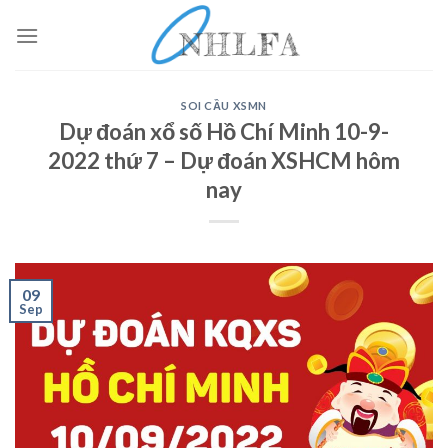
Skip
to
content
SOI CẦU XSMN
Dự đoán xổ số Hồ Chí Minh 10-9-
2022 thứ 7 – Dự đoán XSHCM hôm
nay
09
Sep