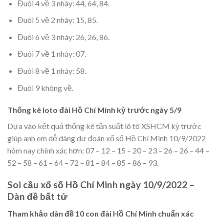
Đuôi 4 về 3 nháy: 44, 64, 84.
Đuôi 5 về 2 nháy: 15, 85.
Đuôi 6 về 3 nháy: 26, 26, 86.
Đuôi 7 về 1 nháy: 07.
Đuôi 8 về 1 nháy: 58.
Đuôi 9 không về.
Thống kê loto đài Hồ Chí Minh kỳ trước ngày 5/9
Dựa vào kết quả thống kê tần suất lô tô XSHCM kỳ trước
giúp anh em dễ dàng dự đoán xổ số Hồ Chí Minh 10/9/2022
hôm nay chính xác hơn: 07 – 12 – 15 – 20 – 23 – 26 – 26 – 44 –
52 – 58 – 61 – 64 – 72 – 81 – 84 – 85 – 86 – 93.
Soi cầu xổ số Hồ Chí Minh ngày 10/9/2022 –
Dàn đề bất tử
Tham khảo dàn đề 10 con đài Hồ Chí Minh chuẩn xác