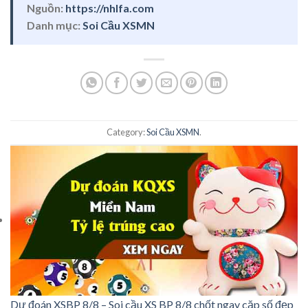
Nguồn:
https://nhlfa.com
Danh mục:
Soi Cầu XSMN
Category:
Soi Cầu XSMN
.
Dự đoán XSBP 8/8 – Soi cầu XS BP 8/8 chốt ngay cặp số đẹp