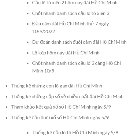
Cầu lô tô xiên 2 hôm nay đài Hồ Chí Minh
Chốt nhanh danh sách cầu lô tô xiên 3
Đầu câm đài Hồ Chí Minh thứ 7 ngày
10/9/2022
Dự đoán danh sách đuôi câm đài Hồ Chí Minh
Lô kép hôm nay đài Hồ Chí Minh
Chốt nhanh danh sách cầu lô 3 càng Hồ Chí
Minh 10/9
Thống kê những con lô gan đài Hồ Chí Minh
Thống kê những cặp số về nhiều nhất đài Hồ Chí Minh
Tham khảo kết quả xổ số Hồ Chí Minh ngày 5/9
Thống kê đầu đuôi xổ số Hồ Chí Minh ngày 5/9
Thống kê đầu lô tô Hồ Chí Minh ngày 5/9