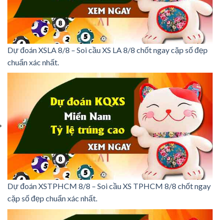
Dự đoán XSLA 8/8 – Soi cầu XS LA 8/8 chốt ngay cặp số đẹp
chuẩn xác nhất.
Dự đoán XSTPHCM 8/8 – Soi cầu XS TPHCM 8/8 chốt ngay
cặp số đẹp chuẩn xác nhất.