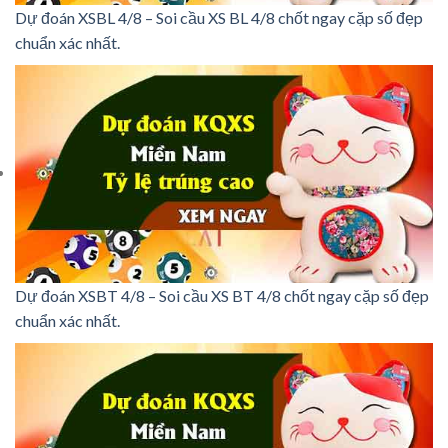
Dự đoán XSBL 4/8 – Soi cầu XS BL 4/8 chốt ngay cặp số đẹp
chuẩn xác nhất.
Dự đoán XSBT 4/8 – Soi cầu XS BT 4/8 chốt ngay cặp số đẹp
chuẩn xác nhất.