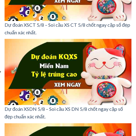
Dự đoán XSCT 5/8 – Soi cầu XS CT 5/8 chốt ngay cặp số đẹp
chuẩn xác nhất.
Dự đoán XSDN 5/8 – Soi cầu XS DN 5/8 chốt ngay cặp số
đẹp chuẩn xác nhất.