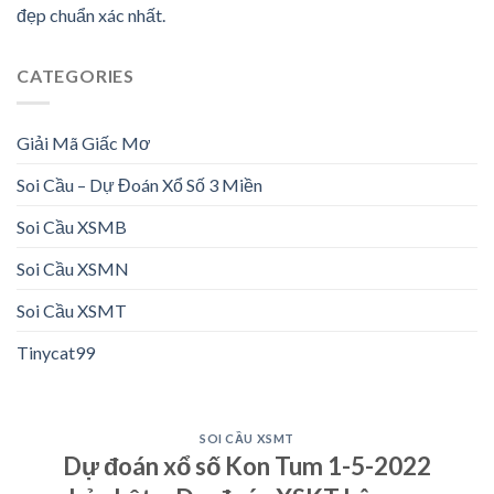
đẹp chuẩn xác nhất.
CATEGORIES
Giải Mã Giấc Mơ
Soi Cầu – Dự Đoán Xổ Số 3 Miền
Soi Cầu XSMB
Soi Cầu XSMN
Soi Cầu XSMT
Tinycat99
SOI CẦU XSMT
Dự đoán xổ số Kon Tum 1-5-2022