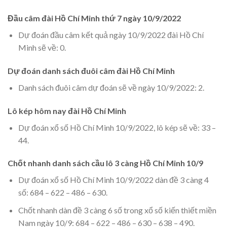
Đầu câm đài Hồ Chí Minh thứ 7 ngày 10/9/2022
Dự đoán đầu câm kết quả ngày 10/9/2022 đài Hồ Chí
Minh sẽ về: 0.
Dự đoán danh sách đuôi câm đài Hồ Chí Minh
Danh sách đuôi câm dự đoán sẽ về ngày 10/9/2022: 2.
Lô kép hôm nay đài Hồ Chí Minh
Dự đoán xổ số Hồ Chí Minh 10/9/2022, lô kép sẽ về: 33 –
44.
Chốt nhanh danh sách cầu lô 3 càng Hồ Chí Minh 10/9
Dự đoán xổ số Hồ Chí Minh 10/9/2022 dàn đề 3 càng 4
số: 684 – 622 – 486 – 630.
Chốt nhanh dàn đề 3 càng 6 số trong xổ số kiến thiết miền
Nam ngày 10/9: 684 – 622 – 486 – 630 – 638 – 490.