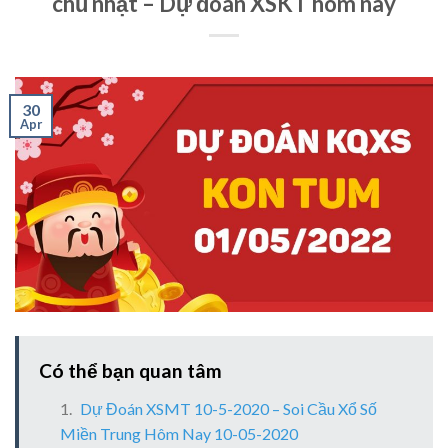
chủ nhật – Dự đoán XSKT hôm nay
30
Apr
Có thể bạn quan tâm
Dự Đoán XSMT 10-5-2020 – Soi Cầu Xổ Số
Miền Trung Hôm Nay 10-05-2020