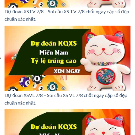
Dự đoán XSTV 7/8 – Soi cầu XS TV 7/8 chốt ngay cặp số đẹp
chuẩn xác nhất.
Dự đoán XSVL 7/8 – Soi cầu XS VL 7/8 chốt ngay cặp số đẹp
chuẩn xác nhất.