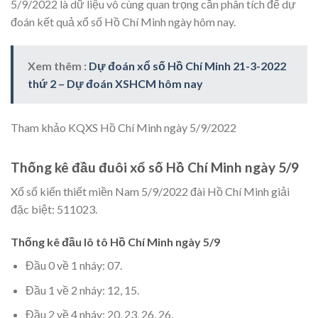
5/9/2022 là dữ liệu vô cùng quan trọng cần phân tích để dự
đoán kết quả xổ số Hồ Chí Minh ngày hôm nay.
Xem thêm :
Dự đoán xổ số Hồ Chí Minh 21-3-2022
thứ 2 – Dự đoán XSHCM hôm nay
Tham khảo KQXS Hồ Chí Minh ngày 5/9/2022
Thống kê đầu đuôi xổ số Hồ Chí Minh ngày 5/9
Xổ số kiến thiết miền Nam 5/9/2022 đài Hồ Chí Minh giải
đặc biệt: 511023.
Thống kê đầu lô tô Hồ Chí Minh ngày 5/9
Đầu 0 về 1 nháy: 07.
Đầu 1 về 2 nháy: 12, 15.
Đầu 2 về 4 nháy: 20, 23, 26, 26.