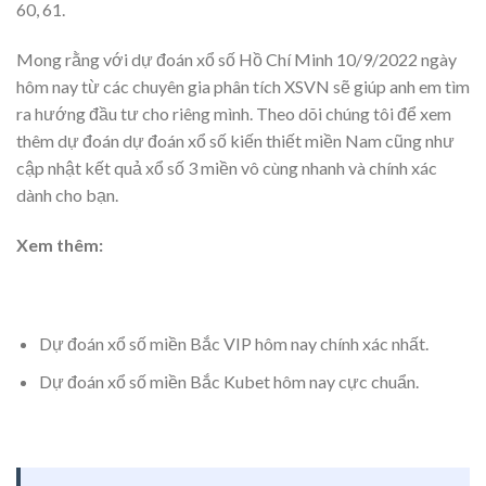
60, 61.
Mong rằng với dự đoán xổ số Hồ Chí Minh 10/9/2022 ngày
hôm nay từ các chuyên gia phân tích XSVN sẽ giúp anh em tìm
ra hướng đầu tư cho riêng mình. Theo dõi chúng tôi để xem
thêm dự đoán dự đoán xổ số kiến thiết miền Nam cũng như
cập nhật kết quả xổ số 3 miền vô cùng nhanh và chính xác
dành cho bạn.
Xem thêm:
Dự đoán xổ số miền Bắc VIP hôm nay chính xác nhất.
Dự đoán xổ số miền Bắc Kubet hôm nay cực chuẩn.