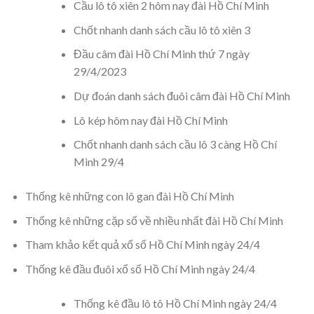
Cầu lô tô xiên 2 hôm nay đài Hồ Chí Minh
Chốt nhanh danh sách cầu lô tô xiên 3
Đầu câm đài Hồ Chí Minh thứ 7 ngày
29/4/2023
Dự đoán danh sách đuôi câm đài Hồ Chí Minh
Lô kép hôm nay đài Hồ Chí Minh
Chốt nhanh danh sách cầu lô 3 càng Hồ Chí
Minh 29/4
Thống kê những con lô gan đài Hồ Chí Minh
Thống kê những cặp số về nhiều nhất đài Hồ Chí Minh
Tham khảo kết quả xổ số Hồ Chí Minh ngày 24/4
Thống kê đầu đuôi xổ số Hồ Chí Minh ngày 24/4
Thống kê đầu lô tô Hồ Chí Minh ngày 24/4