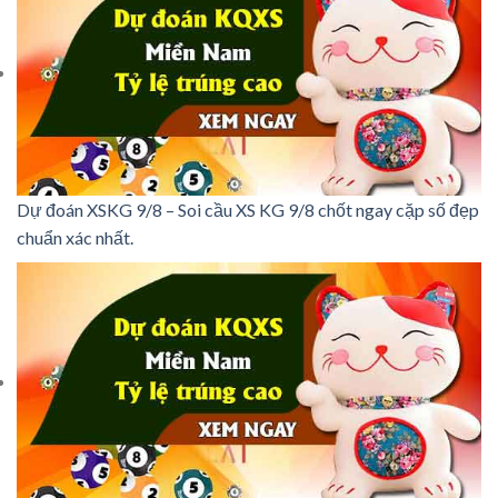
Dự đoán XSKG 9/8 – Soi cầu XS KG 9/8 chốt ngay cặp số đẹp
chuẩn xác nhất.