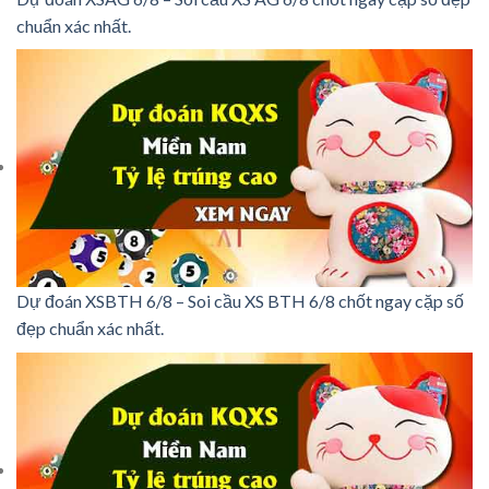
chuẩn xác nhất.
Dự đoán XSBTH 6/8 – Soi cầu XS BTH 6/8 chốt ngay cặp số
đẹp chuẩn xác nhất.