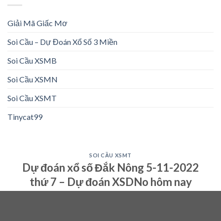
Giải Mã Giấc Mơ
Soi Cầu – Dự Đoán Xổ Số 3 Miền
Soi Cầu XSMB
Soi Cầu XSMN
Soi Cầu XSMT
Tinycat99
SOI CẦU XSMT
Dự đoán xổ số Đắk Nông 5-11-2022
thứ 7 – Dự đoán XSDNo hôm nay