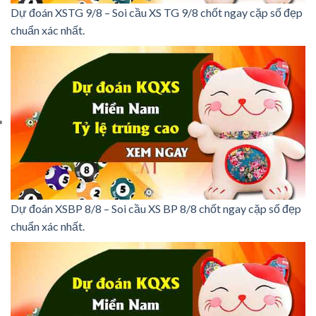
Dự đoán XSTG 9/8 – Soi cầu XS TG 9/8 chốt ngay cặp số đẹp
chuẩn xác nhất.
Dự đoán XSBP 8/8 – Soi cầu XS BP 8/8 chốt ngay cặp số đẹp
chuẩn xác nhất.