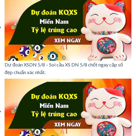
Dự đoán XSDN 5/8 – Soi cầu XS DN 5/8 chốt ngay cặp số
đẹp chuẩn xác nhất.