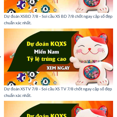
Dự đoán XSBD 7/8 – Soi cầu XS BD 7/8 chốt ngay cặp số đẹp
chuẩn xác nhất.
Dự đoán XSTV 7/8 – Soi cầu XS TV 7/8 chốt ngay cặp số đẹp
chuẩn xác nhất.