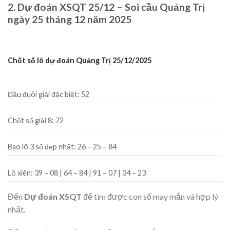
2. Dự đoán XSQT 25/12 – Soi cầu Quảng Trị
ngày 25 tháng 12 năm 2025
Chốt số lô dự đoán Quảng Trị 25/12/2025
Đầu đuôi giải đặc biệt:
52
Chốt số giải 8:
72
Bao lô 3 số đẹp nhất:
26 – 25 – 84
Lô xiên:
39 – 08 | 64 – 84 | 91 – 07 | 34 – 23
Đến
Dự đoán XSQT
để tìm được con số may mắn và hợp lý
nhất.