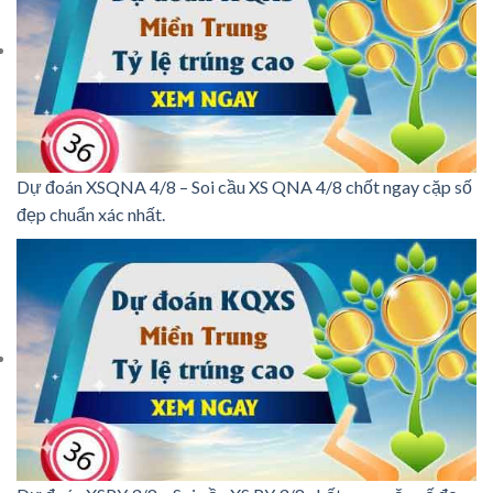
Dự đoán XSQNA 4/8 – Soi cầu XS QNA 4/8 chốt ngay cặp số
đẹp chuẩn xác nhất.