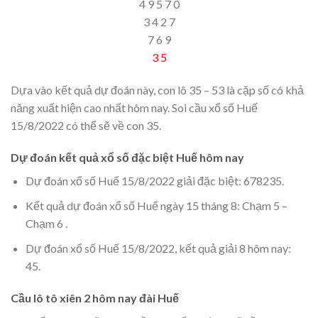
4 9 5 7 0
3 4 2 7
7 6 9
3 5
Dựa vào kết quả dự đoán này, con lô 35 – 53 là cặp số có khả
năng xuất hiện cao nhất hôm nay. Soi cầu xổ số Huế
15/8/2022 có thể sẽ về con 35.
Dự đoán kết quả xổ số đặc biệt Huế hôm nay
Dự đoán xổ số Huế 15/8/2022 giải đặc biệt: 678235.
Kết quả dự đoán xổ số Huế ngày 15 tháng 8: Chạm 5 –
Chạm 6 .
Dự đoán xổ số Huế 15/8/2022, kết quả giải 8 hôm nay:
45.
Cầu lô tô xiên 2 hôm nay đài Huế