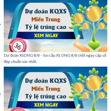
Dự đoán XSDNG 8/8 – Soi cầu XS DNG 8/8 chốt ngay cặp số
đẹp chuẩn xác nhất.