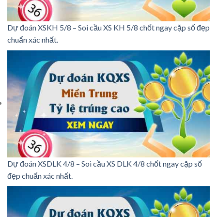
Dự đoán XSKH 5/8 – Soi cầu XS KH 5/8 chốt ngay cặp số đẹp
chuẩn xác nhất.
Dự đoán XSDLK 4/8 – Soi cầu XS DLK 4/8 chốt ngay cặp số
đẹp chuẩn xác nhất.