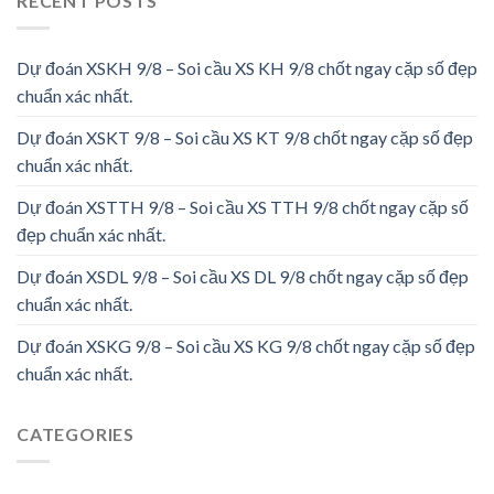
RECENT POSTS
Dự đoán XSKH 9/8 – Soi cầu XS KH 9/8 chốt ngay cặp số đẹp
chuẩn xác nhất.
Dự đoán XSKT 9/8 – Soi cầu XS KT 9/8 chốt ngay cặp số đẹp
chuẩn xác nhất.
Dự đoán XSTTH 9/8 – Soi cầu XS TTH 9/8 chốt ngay cặp số
đẹp chuẩn xác nhất.
Dự đoán XSDL 9/8 – Soi cầu XS DL 9/8 chốt ngay cặp số đẹp
chuẩn xác nhất.
Dự đoán XSKG 9/8 – Soi cầu XS KG 9/8 chốt ngay cặp số đẹp
chuẩn xác nhất.
CATEGORIES