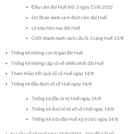
Đầu câm đài Huế thứ 2 ngày 15/8/2022
Dự đoán danh sách đuôi câm đài Huế
Lô kép hôm nay đài Huế
Chốt nhanh danh sách cầu lô 3 càng Huế 15/8
Thống kê những con lô gan đài Huế
Thống kê những cặp số về nhiều nhất đài Huế
Tham khảo kết quả xổ số Huế ngày 14/8
Thống kê đầu đuôi xổ số Huế ngày 14/8
Thống kê đầu lô tô Huế ngày 14/8
Thống kê đuôi lô tô xổ số Huế ngày 14/8
Thống kê loto đài Huế kỳ trước ngày 14/8
Soi cầu xổ số Huế ngày 15/8/2022 – Dàn đề bất tử