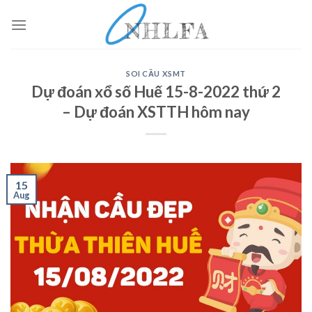
Skip
to
content
SOI CẦU XSMT
Dự đoán xổ số Huế 15-8-2022 thứ 2
– Dự đoán XSTTH hôm nay
15
Aug