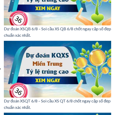
Dự đoán XSQB 6/8 – Soi cầu XS QB 6/8 chốt ngay cặp số đẹp
chuẩn xác nhất.
Dự đoán XSQT 6/8 – Soi cầu XS QT 6/8 chốt ngay cặp số đẹp
chuẩn xác nhất.