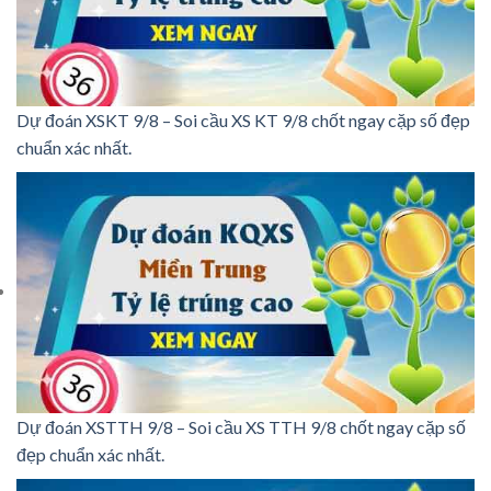
Dự đoán XSKT 9/8 – Soi cầu XS KT 9/8 chốt ngay cặp số đẹp
chuẩn xác nhất.
Dự đoán XSTTH 9/8 – Soi cầu XS TTH 9/8 chốt ngay cặp số
đẹp chuẩn xác nhất.