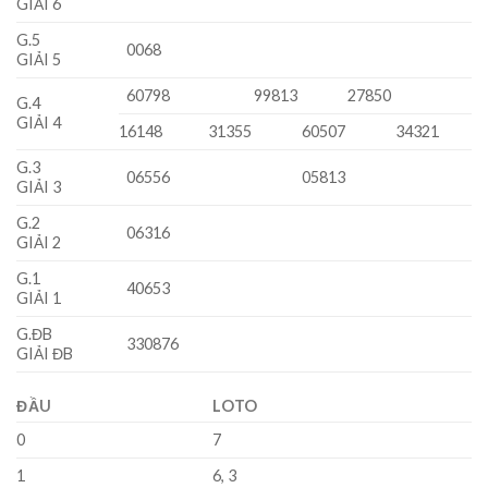
GIẢI 6
G.5
0068
GIẢI 5
60798
99813
27850
G.4
GIẢI 4
16148
31355
60507
34321
G.3
06556
05813
GIẢI 3
G.2
06316
GIẢI 2
G.1
40653
GIẢI 1
G.ĐB
330876
GIẢI ĐB
ĐẦU
LOTO
0
7
1
6, 3