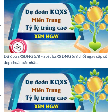
Dự đoán XSDNG 5/8 – Soi cầu XS DNG 5/8 chốt ngay cặp số
đẹp chuẩn xác nhất.