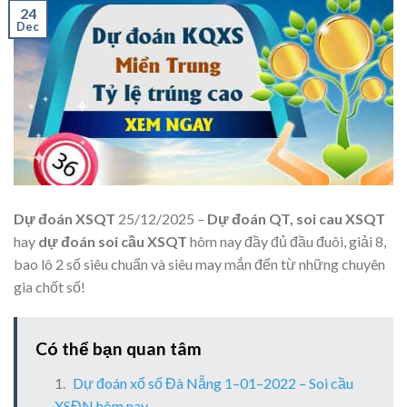
24
Dec
Dự đoán XSQT
25/12/2025 –
Dự đoán QT, soi cau XSQT
hay
dự đoán soi cầu XSQT
hôm nay đầy đủ đầu đuôi, giải 8,
bao lô 2 số siêu chuẩn và siêu may mắn đến từ những chuyên
gia chốt số!
Có thể bạn quan tâm
Dự đoán xổ số Đà Nẵng 1–01–2022 – Soi cầu
XSĐN hôm nay