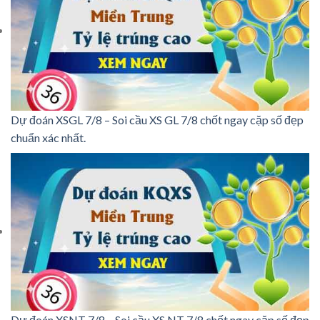
Dự đoán XSGL 7/8 – Soi cầu XS GL 7/8 chốt ngay cặp số đẹp
chuẩn xác nhất.
Dự đoán XSNT 7/8 – Soi cầu XS NT 7/8 chốt ngay cặp số đẹp