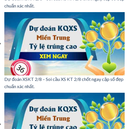
chuẩn xác nhất.
Dự đoán XSKT 2/8 – Soi cầu XS KT 2/8 chốt ngay cặp số đẹp
chuẩn xác nhất.