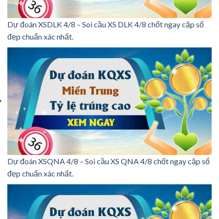
Dự đoán XSDLK 4/8 – Soi cầu XS DLK 4/8 chốt ngay cặp số
đẹp chuẩn xác nhất.
Dự đoán XSQNA 4/8 – Soi cầu XS QNA 4/8 chốt ngay cặp số
đẹp chuẩn xác nhất.