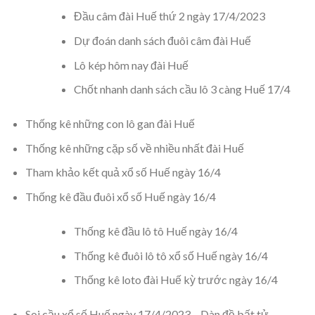
Đầu câm đài Huế thứ 2 ngày 17/4/2023
Dự đoán danh sách đuôi câm đài Huế
Lô kép hôm nay đài Huế
Chốt nhanh danh sách cầu lô 3 càng Huế 17/4
Thống kê những con lô gan đài Huế
Thống kê những cặp số về nhiều nhất đài Huế
Tham khảo kết quả xổ số Huế ngày 16/4
Thống kê đầu đuôi xổ số Huế ngày 16/4
Thống kê đầu lô tô Huế ngày 16/4
Thống kê đuôi lô tô xổ số Huế ngày 16/4
Thống kê loto đài Huế kỳ trước ngày 16/4
Soi cầu xổ số Huế ngày 17/4/2023 – Dàn đề bất tử