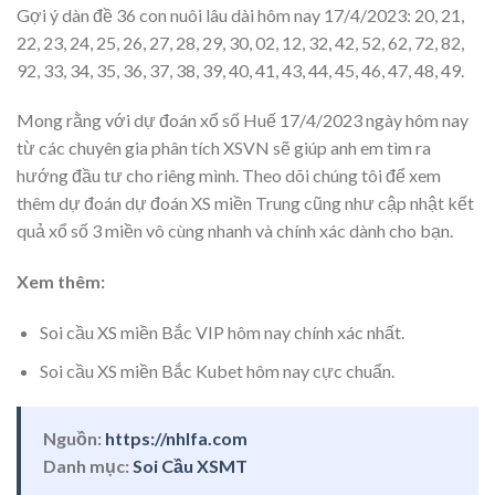
Gợi ý dàn đề 36 con nuôi lâu dài hôm nay 17/4/2023: 20, 21,
22, 23, 24, 25, 26, 27, 28, 29, 30, 02, 12, 32, 42, 52, 62, 72, 82,
92, 33, 34, 35, 36, 37, 38, 39, 40, 41, 43, 44, 45, 46, 47, 48, 49.
Mong rằng với dự đoán xổ số Huế 17/4/2023 ngày hôm nay
từ các chuyên gia phân tích XSVN sẽ giúp anh em tìm ra
hướng đầu tư cho riêng mình. Theo dõi chúng tôi để xem
thêm dự đoán dự đoán XS miền Trung cũng như cập nhật kết
quả xổ số 3 miền vô cùng nhanh và chính xác dành cho bạn.
Xem thêm:
Soi cầu XS miền Bắc VIP hôm nay chính xác nhất.
Soi cầu XS miền Bắc Kubet hôm nay cực chuẩn.
Nguồn:
https://nhlfa.com
Danh mục:
Soi Cầu XSMT