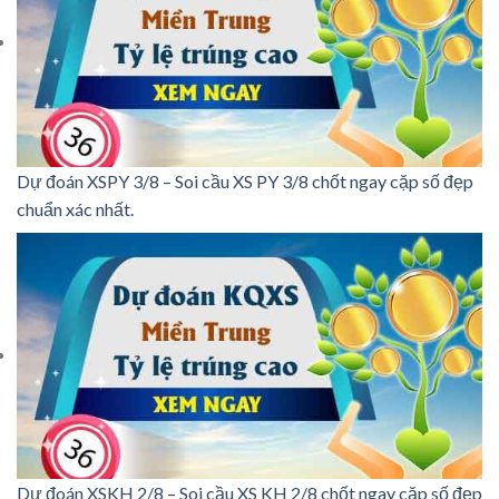
Dự đoán XSPY 3/8 – Soi cầu XS PY 3/8 chốt ngay cặp số đẹp
chuẩn xác nhất.
Dự đoán XSKH 2/8 – Soi cầu XS KH 2/8 chốt ngay cặp số đẹp