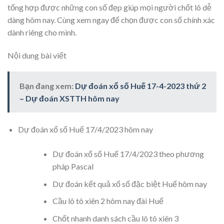
tổng hợp được những con số đẹp giúp mọi người chốt lô dễ
dàng hôm nay. Cùng xem ngay để chọn được con số chính xác
dành riêng cho mình.
Nội dung bài viết
Bạn đang xem:
Dự đoán xổ số Huế 17-4-2023 thứ 2
– Dự đoán XSTTH hôm nay
Dự đoán xổ số Huế 17/4/2023 hôm nay
Dự đoán xổ số Huế 17/4/2023 theo phương
pháp Pascal
Dự đoán kết quả xổ số đặc biệt Huế hôm nay
Cầu lô tô xiên 2 hôm nay đài Huế
Chốt nhanh danh sách cầu lô tô xiên 3