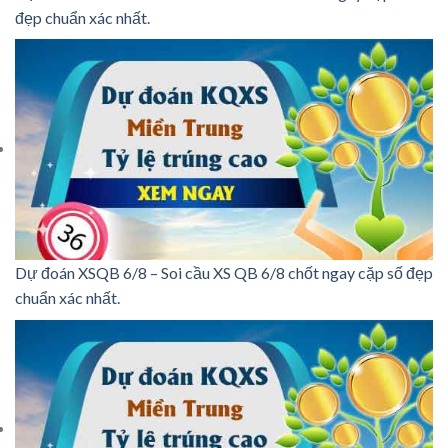
đẹp chuẩn xác nhất.
Dự đoán XSQB 6/8 – Soi cầu XS QB 6/8 chốt ngay cặp số đẹp
chuẩn xác nhất.