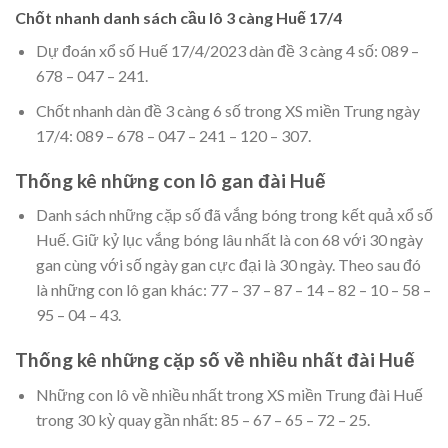
Chốt nhanh danh sách cầu lô 3 càng Huế 17/4
Dự đoán xổ số Huế 17/4/2023 dàn đề 3 càng 4 số: 089 –
678 – 047 – 241.
Chốt nhanh dàn đề 3 càng 6 số trong XS miền Trung ngày
17/4: 089 – 678 – 047 – 241 – 120 – 307.
Thống kê những con lô gan đài Huế
Danh sách những cặp số đã vắng bóng trong kết quả xổ số
Huế. Giữ kỷ lục vắng bóng lâu nhất là con 68 với 30 ngày
gan cùng với số ngày gan cực đại là 30 ngày. Theo sau đó
là những con lô gan khác: 77 – 37 – 87 – 14 – 82 – 10 – 58 –
95 – 04 – 43.
Thống kê những cặp số về nhiều nhất đài Huế
Những con lô về nhiều nhất trong XS miền Trung đài Huế
trong 30 kỳ quay gần nhất: 85 – 67 – 65 – 72 – 25.