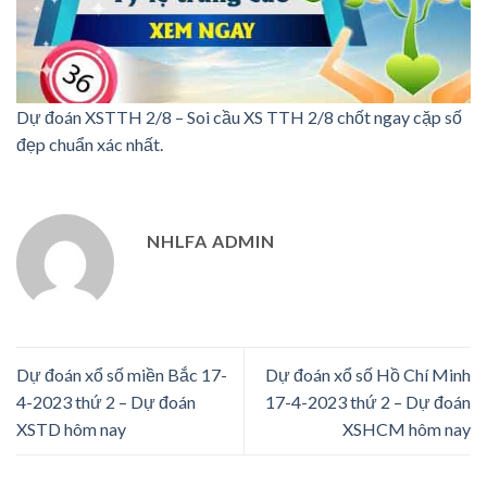
Dự đoán XSTTH 2/8 – Soi cầu XS TTH 2/8 chốt ngay cặp số
đẹp chuẩn xác nhất.
NHLFA ADMIN
Dự đoán xổ số miền Bắc 17-
Dự đoán xổ số Hồ Chí Minh
4-2023 thứ 2 – Dự đoán
17-4-2023 thứ 2 – Dự đoán
XSTD hôm nay
XSHCM hôm nay