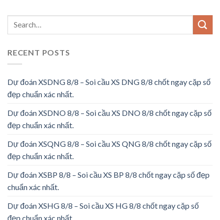
RECENT POSTS
Dự đoán XSDNG 8/8 – Soi cầu XS DNG 8/8 chốt ngay cặp số
đẹp chuẩn xác nhất.
Dự đoán XSDNO 8/8 – Soi cầu XS DNO 8/8 chốt ngay cặp số
đẹp chuẩn xác nhất.
Dự đoán XSQNG 8/8 – Soi cầu XS QNG 8/8 chốt ngay cặp số
đẹp chuẩn xác nhất.
Dự đoán XSBP 8/8 – Soi cầu XS BP 8/8 chốt ngay cặp số đẹp
chuẩn xác nhất.
Dự đoán XSHG 8/8 – Soi cầu XS HG 8/8 chốt ngay cặp số
đẹp chuẩn xác nhất.