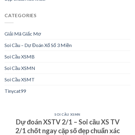
CATEGORIES
Giải Mã Giấc Mơ
Soi Cầu – Dự Đoán Xổ Số 3 Miền
Soi Cầu XSMB
Soi Cầu XSMN
Soi Cầu XSMT
Tinycat99
SOI CẦU XSMN
Dự đoán XSTV 2/1 – Soi cầu XS TV
2/1 chốt ngay cặp số đẹp chuẩn xác