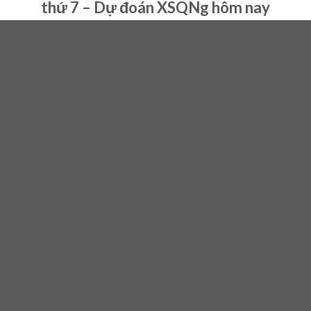
thứ 7 – Dự đoán XSQNg hôm nay
02
Sep
Có thể bạn quan tâm
Dự đoán xổ số Đắk Lắk 11-10-2022 thứ 3 – Dự
đoán XSDLk hôm nay