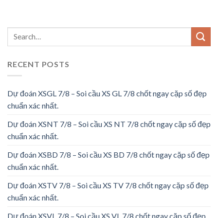
RECENT POSTS
Dự đoán XSGL 7/8 – Soi cầu XS GL 7/8 chốt ngay cặp số đẹp
chuẩn xác nhất.
Dự đoán XSNT 7/8 – Soi cầu XS NT 7/8 chốt ngay cặp số đẹp
chuẩn xác nhất.
Dự đoán XSBD 7/8 – Soi cầu XS BD 7/8 chốt ngay cặp số đẹp
chuẩn xác nhất.
Dự đoán XSTV 7/8 – Soi cầu XS TV 7/8 chốt ngay cặp số đẹp
chuẩn xác nhất.
Dự đoán XSVL 7/8 – Soi cầu XS VL 7/8 chốt ngay cặp số đẹp