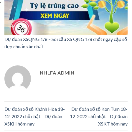
Dự đoán XSQNG 1/8 – Soi cầu XS QNG 1/8 chốt ngay cặp số
đẹp chuẩn xác nhất.
NHLFA ADMIN
Dự đoán xổ số Khánh Hòa 18-
Dự đoán xổ số Kon Tum 18-
12-2022 chủ nhật – Dự đoán
12-2022 chủ nhật – Dự đoán
XSKH hôm nay
XSKT hôm nay