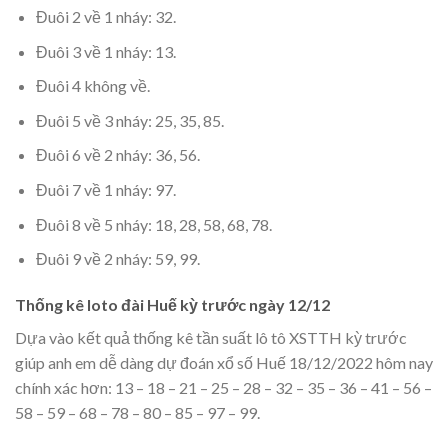
Đuôi 2 về 1 nháy: 32.
Đuôi 3 về 1 nháy: 13.
Đuôi 4 không về.
Đuôi 5 về 3 nháy: 25, 35, 85.
Đuôi 6 về 2 nháy: 36, 56.
Đuôi 7 về 1 nháy: 97.
Đuôi 8 về 5 nháy: 18, 28, 58, 68, 78.
Đuôi 9 về 2 nháy: 59, 99.
Thống kê loto đài Huế kỳ trước ngày 12/12
Dựa vào kết quả thống kê tần suất lô tô XSTTH kỳ trước
giúp anh em dễ dàng dự đoán xổ số Huế 18/12/2022 hôm nay
chính xác hơn: 13 – 18 – 21 – 25 – 28 – 32 – 35 – 36 – 41 – 56 –
58 – 59 – 68 – 78 – 80 – 85 – 97 – 99.