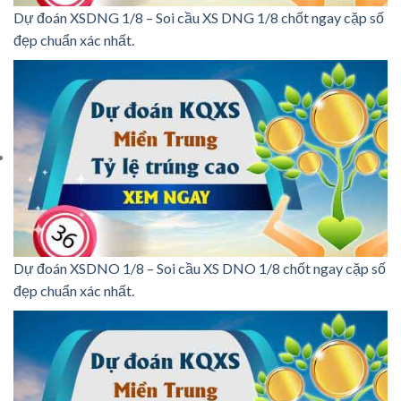
Dự đoán XSDNG 1/8 – Soi cầu XS DNG 1/8 chốt ngay cặp số
đẹp chuẩn xác nhất.
Dự đoán XSDNO 1/8 – Soi cầu XS DNO 1/8 chốt ngay cặp số
đẹp chuẩn xác nhất.