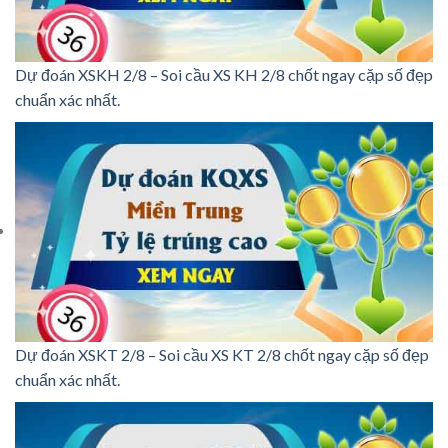
Dự đoán XSKH 2/8 – Soi cầu XS KH 2/8 chốt ngay cặp số đẹp
chuẩn xác nhất.
Dự đoán XSKT 2/8 – Soi cầu XS KT 2/8 chốt ngay cặp số đẹp
chuẩn xác nhất.