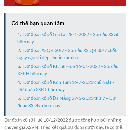
Có thể bạn quan tâm
Dự đoán xổ số Gia Lai 28-1-2022 – Soi cầu XSGL
hôm nay
Dự đoán XSQB 30/7 – Soi cầu XS QB 30/7 chốt
ngay cặp số đẹp chuẩn xác nhất.
Dự đoán xổ số Khánh Hòa 16-01-2022 – Soi cầu
XSKH hôm nay
Dự đoán xổ số Kon Tum 16-7-2023 chủ nhật –
Dự đoán XSKT hôm nay
Dự đoán xổ số Đà Nẵng 27-5-2023 thứ 7 – Dự
đoán XSDNa hôm nay
Dự đoán xổ số Huế 18/12/2022 được tổng hợp bởi những
chuyên gia XSVN. Theo kết quả dự đoán dưới đây, ta có thể