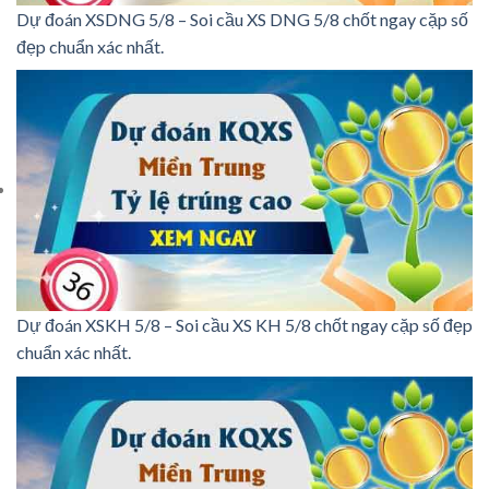
Dự đoán XSDNG 5/8 – Soi cầu XS DNG 5/8 chốt ngay cặp số
đẹp chuẩn xác nhất.
Dự đoán XSKH 5/8 – Soi cầu XS KH 5/8 chốt ngay cặp số đẹp
chuẩn xác nhất.