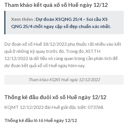
Tham khảo kết quả xổ số Huế ngày 12/12
Xem thêm :
Dự đoán XSQNG 25/4 – Soi cầu XS
QNG 25/4 chốt ngay cặp số đẹp chuẩn xác nhất.
Dự đoán xổ số Huế 18/12/2022 phụ thuộc rất nhiều vào kết
quả ở những kỳ quay trước đó. Trong đó, XSTTH
12/12/2022 là dữ liệu vô cùng quan trọng cần phân tích để
dự đoán kết quả xổ số Huế ngày hôm nay.
Tham khảo KQXS Huế ngày 12/12/2022
Thống kê đầu đuôi xổ số Huế ngày 12/12
KQMT 12/12/2022 đài Huế giải đặc biệt: 073768.
Thống kê đầu lô tô Huế ngày 12/12