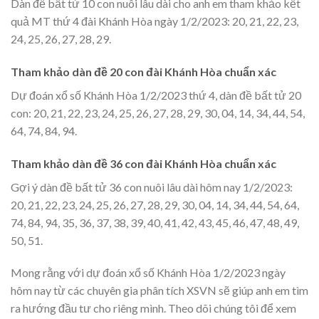
Dàn đề bất tử 10 con nuôi lâu dài cho anh em tham khảo kết
quả MT thứ 4 đài Khánh Hòa ngày 1/2/2023: 20, 21, 22, 23,
24, 25, 26, 27, 28, 29.
Tham khảo dàn đề 20 con đài Khánh Hòa chuẩn xác
Dự đoán xổ số Khánh Hòa 1/2/2023 thứ 4, dàn đề bất tử 20
con: 20, 21, 22, 23, 24, 25, 26, 27, 28, 29, 30, 04, 14, 34, 44, 54,
64, 74, 84, 94.
Tham khảo dàn đề 36 con đài Khánh Hòa chuẩn xác
Gợi ý dàn đề bất tử 36 con nuôi lâu dài hôm nay 1/2/2023:
20, 21, 22, 23, 24, 25, 26, 27, 28, 29, 30, 04, 14, 34, 44, 54, 64,
74, 84, 94, 35, 36, 37, 38, 39, 40, 41, 42, 43, 45, 46, 47, 48, 49,
50, 51.
Mong rằng với dự đoán xổ số Khánh Hòa 1/2/2023 ngày
hôm nay từ các chuyên gia phân tích XSVN sẽ giúp anh em tìm
ra hướng đầu tư cho riêng mình. Theo dõi chúng tôi để xem