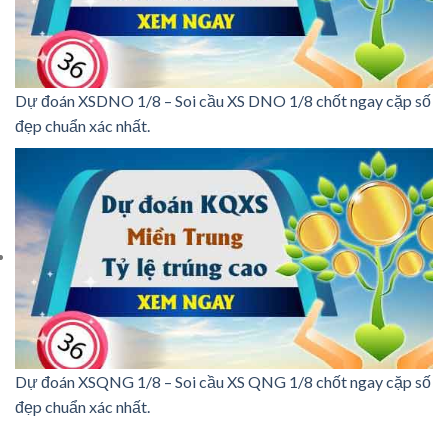
Dự đoán XSDNO 1/8 – Soi cầu XS DNO 1/8 chốt ngay cặp số
đẹp chuẩn xác nhất.
Dự đoán XSQNG 1/8 – Soi cầu XS QNG 1/8 chốt ngay cặp số
đẹp chuẩn xác nhất.