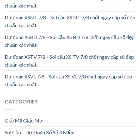
chuẩn xác nhất.
Dự đoán XSNT 7/8 – Soi cầu XS NT 7/8 chốt ngay cặp số đẹp
chuẩn xác nhất.
Dự đoán XSBD 7/8 – Soi cầu XS BD 7/8 chốt ngay cặp số đẹp
chuẩn xác nhất.
Dự đoán XSTV 7/8 – Soi cầu XS TV 7/8 chốt ngay cặp số đẹp
chuẩn xác nhất.
Dự đoán XSVL 7/8 – Soi cầu XS VL 7/8 chốt ngay cặp số đẹp
chuẩn xác nhất.
CATEGORIES
Giải Mã Giấc Mơ
Soi Cầu – Dự Đoán Xổ Số 3 Miền