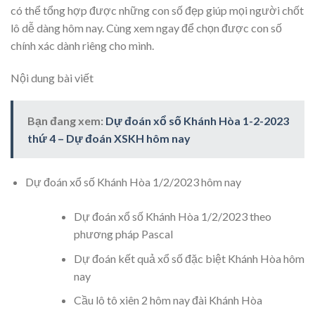
có thể tổng hợp được những con số đẹp giúp mọi người chốt
lô dễ dàng hôm nay. Cùng xem ngay để chọn được con số
chính xác dành riêng cho mình.
Nội dung bài viết
Bạn đang xem:
Dự đoán xổ số Khánh Hòa 1-2-2023
thứ 4 – Dự đoán XSKH hôm nay
Dự đoán xổ số Khánh Hòa 1/2/2023 hôm nay
Dự đoán xổ số Khánh Hòa 1/2/2023 theo
phương pháp Pascal
Dự đoán kết quả xổ số đặc biệt Khánh Hòa hôm
nay
Cầu lô tô xiên 2 hôm nay đài Khánh Hòa