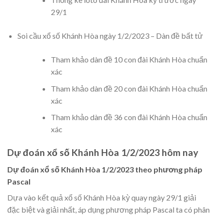
29/1
Soi cầu xổ số Khánh Hòa ngày 1/2/2023 – Dàn đề bất tử
Tham khảo dàn đề 10 con đài Khánh Hòa chuẩn
xác
Tham khảo dàn đề 20 con đài Khánh Hòa chuẩn
xác
Tham khảo dàn đề 36 con đài Khánh Hòa chuẩn
xác
Dự đoán xổ số Khánh Hòa 1/2/2023 hôm nay
Dự đoán xổ số Khánh Hòa 1/2/2023 theo phương pháp
Pascal
Dựa vào kết quả xổ số Khánh Hòa kỳ quay ngày 29/1 giải
đặc biệt và giải nhất, áp dụng phương pháp Pascal ta có phân