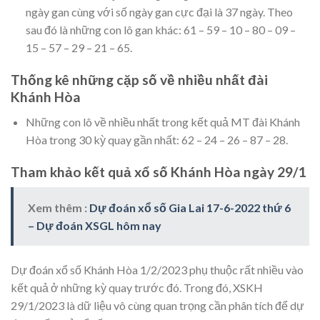
ngày gan cùng với số ngày gan cực đại là 37 ngày. Theo
sau đó là những con lô gan khác: 61 – 59 – 10 – 80 – 09 –
15 – 57 – 29 – 21 – 65.
Thống kê những cặp số về nhiều nhất đài
Khánh Hòa
Những con lô về nhiều nhất trong kết quả MT đài Khánh
Hòa trong 30 kỳ quay gần nhất: 62 – 24 – 26 – 87 – 28.
Tham khảo kết quả xổ số Khánh Hòa ngày 29/1
Xem thêm :
Dự đoán xổ số Gia Lai 17-6-2022 thứ 6
– Dự đoán XSGL hôm nay
Dự đoán xổ số Khánh Hòa 1/2/2023 phụ thuộc rất nhiều vào
kết quả ở những kỳ quay trước đó. Trong đó, XSKH
29/1/2023 là dữ liệu vô cùng quan trọng cần phân tích để dự