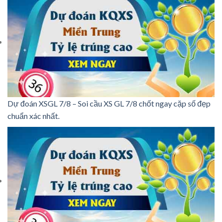
Dự đoán XSGL 7/8 – Soi cầu XS GL 7/8 chốt ngay cặp số đẹp
chuẩn xác nhất.