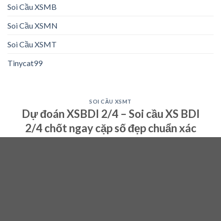
Soi Cầu XSMB
Soi Cầu XSMN
Soi Cầu XSMT
Tinycat99
SOI CẦU XSMT
Dự đoán XSBDI 2/4 – Soi cầu XS BDI
2/4 chốt ngay cặp số đẹp chuẩn xác
nhất.
01
Apr