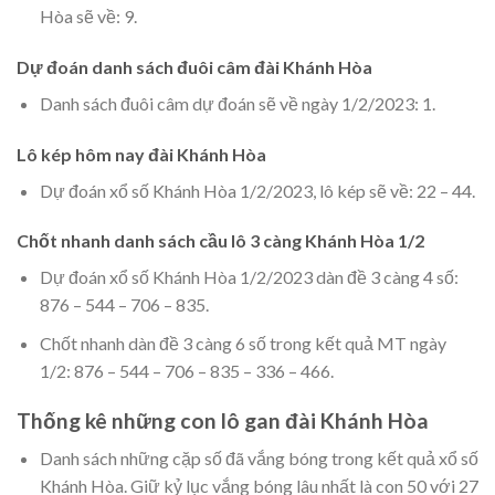
Hòa sẽ về: 9.
Dự đoán danh sách đuôi câm đài Khánh Hòa
Danh sách đuôi câm dự đoán sẽ về ngày 1/2/2023: 1.
Lô kép hôm nay đài Khánh Hòa
Dự đoán xổ số Khánh Hòa 1/2/2023, lô kép sẽ về: 22 – 44.
Chốt nhanh danh sách cầu lô 3 càng Khánh Hòa 1/2
Dự đoán xổ số Khánh Hòa 1/2/2023 dàn đề 3 càng 4 số:
876 – 544 – 706 – 835.
Chốt nhanh dàn đề 3 càng 6 số trong kết quả MT ngày
1/2: 876 – 544 – 706 – 835 – 336 – 466.
Thống kê những con lô gan đài Khánh Hòa
Danh sách những cặp số đã vắng bóng trong kết quả xổ số
Khánh Hòa. Giữ kỷ lục vắng bóng lâu nhất là con 50 với 27