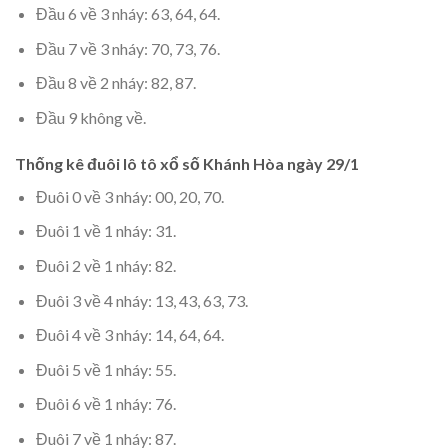
Đầu 6 về 3 nháy: 63, 64, 64.
Đầu 7 về 3 nháy: 70, 73, 76.
Đầu 8 về 2 nháy: 82, 87.
Đầu 9 không về.
Thống kê đuôi lô tô xổ số Khánh Hòa ngày 29/1
Đuôi 0 về 3 nháy: 00, 20, 70.
Đuôi 1 về 1 nháy: 31.
Đuôi 2 về 1 nháy: 82.
Đuôi 3 về 4 nháy: 13, 43, 63, 73.
Đuôi 4 về 3 nháy: 14, 64, 64.
Đuôi 5 về 1 nháy: 55.
Đuôi 6 về 1 nháy: 76.
Đuôi 7 về 1 nháy: 87.