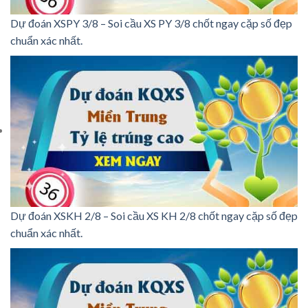
Dự đoán XSPY 3/8 – Soi cầu XS PY 3/8 chốt ngay cặp số đẹp
chuẩn xác nhất.
Dự đoán XSKH 2/8 – Soi cầu XS KH 2/8 chốt ngay cặp số đẹp
chuẩn xác nhất.