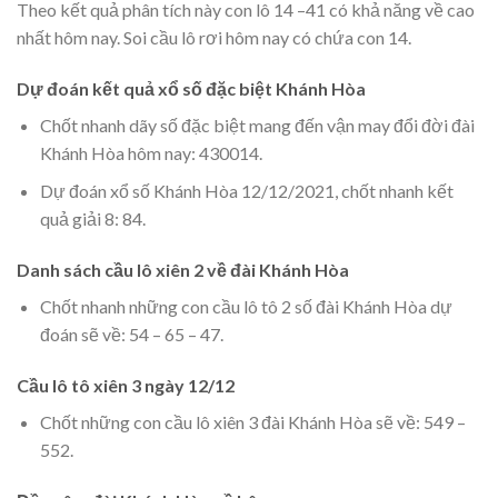
Theo kết quả phân tích này con lô 14 –41 có khả năng về cao
nhất hôm nay. Soi cầu lô rơi hôm nay có chứa con 14.
Dự đoán kết quả xổ số đặc biệt Khánh Hòa
Chốt nhanh dãy số đặc biệt mang đến vận may đổi đời đài
Khánh Hòa hôm nay: 430014.
Dự đoán xổ số Khánh Hòa 12/12/2021, chốt nhanh kết
quả giải 8: 84.
Danh sách cầu lô xiên 2 về đài Khánh Hòa
Chốt nhanh những con cầu lô tô 2 số đài Khánh Hòa dự
đoán sẽ về: 54 – 65 – 47.
Cầu lô tô xiên 3 ngày 12/12
Chốt những con cầu lô xiên 3 đài Khánh Hòa sẽ về: 549 –
552.