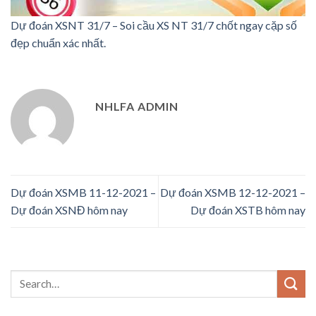
Dự đoán XSNT 31/7 – Soi cầu XS NT 31/7 chốt ngay cặp số
đẹp chuẩn xác nhất.
NHLFA ADMIN
Dự đoán XSMB 11-12-2021 –
Dự đoán XSMB 12-12-2021 –
Dự đoán XSNĐ hôm nay
Dự đoán XSTB hôm nay