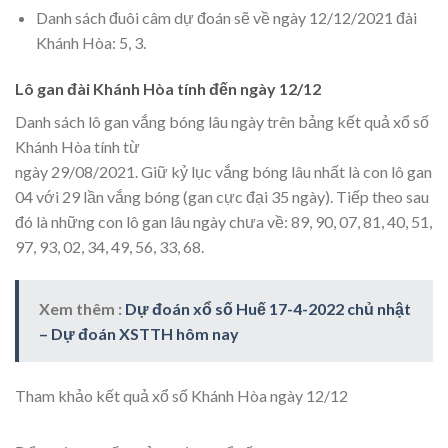
Danh sách đuôi câm dự đoán sẽ về ngày 12/12/2021 đài
Khánh Hòa: 5, 3.
Lô gan đài Khánh Hòa tính đến ngày 12/12
Danh sách lô gan vắng bóng lâu ngày trên bảng kết quả xổ số
Khánh Hòa tính từ
ngày 29/08/2021. Giữ kỷ lục vắng bóng lâu nhất là con lô gan
04 với 29 lần vắng bóng (gan cực đại 35 ngày). Tiếp theo sau
đó là những con lô gan lâu ngày chưa về: 89, 90, 07, 81, 40, 51,
97, 93, 02, 34, 49, 56, 33, 68.
Xem thêm :
Dự đoán xổ số Huế 17-4-2022 chủ nhật
– Dự đoán XSTTH hôm nay
Tham khảo kết quả xổ số Khánh Hòa ngày 12/12