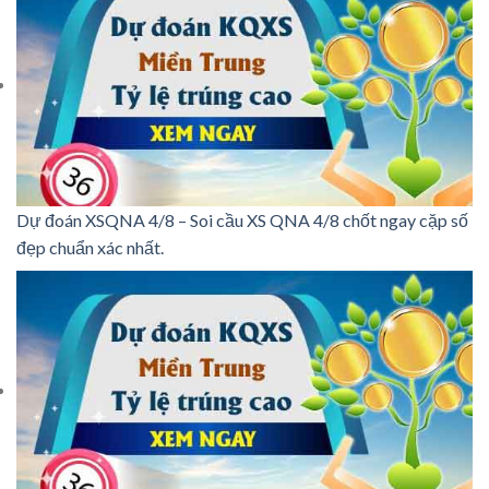
Dự đoán XSQNA 4/8 – Soi cầu XS QNA 4/8 chốt ngay cặp số
đẹp chuẩn xác nhất.