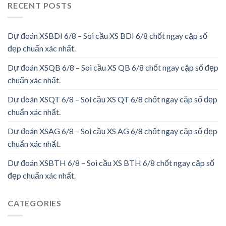
RECENT POSTS
Dự đoán XSBDI 6/8 – Soi cầu XS BDI 6/8 chốt ngay cặp số
đẹp chuẩn xác nhất.
Dự đoán XSQB 6/8 – Soi cầu XS QB 6/8 chốt ngay cặp số đẹp
chuẩn xác nhất.
Dự đoán XSQT 6/8 – Soi cầu XS QT 6/8 chốt ngay cặp số đẹp
chuẩn xác nhất.
Dự đoán XSAG 6/8 – Soi cầu XS AG 6/8 chốt ngay cặp số đẹp
chuẩn xác nhất.
Dự đoán XSBTH 6/8 – Soi cầu XS BTH 6/8 chốt ngay cặp số
đẹp chuẩn xác nhất.
CATEGORIES