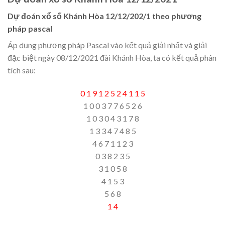
Dự đoán xổ số Khánh Hòa 12/12/202/1 theo phương
pháp pascal
Áp dụng phương pháp Pascal vào kết quả giải nhất và giải
đặc biệt ngày 08/12/2021 đài Khánh Hòa, ta có kết quả phân
tích sau:
0 1 9 1 2 5 2 4 1 1 5
1 0 0 3 7 7 6 5 2 6
1 0 3 0 4 3 1 7 8
1 3 3 4 7 4 8 5
4 6 7 1 1 2 3
0 3 8 2 3 5
3 1 0 5 8
4 1 5 3
5 6 8
1 4