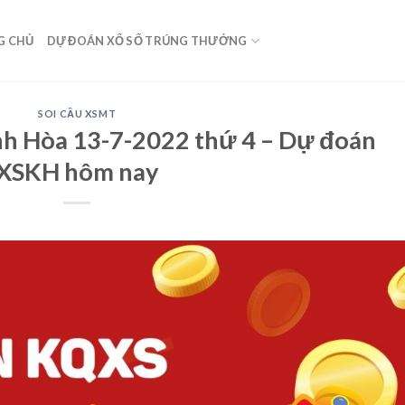
G CHỦ
DỰ ĐOÁN XỔ SỐ TRÚNG THƯỞNG
SOI CẦU XSMT
h Hòa 13-7-2022 thứ 4 – Dự đoán
XSKH hôm nay