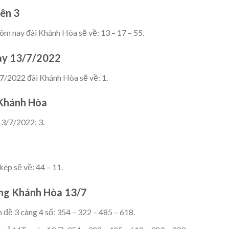
iên 3
ôm nay đài Khánh Hòa sẽ về: 13 – 17 – 55.
ày 13/7/2022
7/2022 đài Khánh Hòa sẽ về: 1.
 Khánh Hòa
13/7/2022: 3.
ép sẽ về: 44 – 11.
àng Khánh Hòa 13/7
ề 3 càng 4 số: 354 – 322 – 485 – 618.