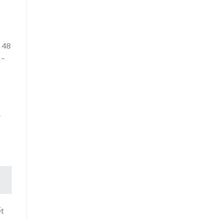
n 48
 –
–
ết