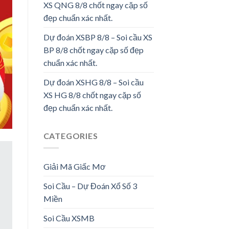
XS QNG 8/8 chốt ngay cặp số
đẹp chuẩn xác nhất.
Dự đoán XSBP 8/8 – Soi cầu XS
BP 8/8 chốt ngay cặp số đẹp
chuẩn xác nhất.
Dự đoán XSHG 8/8 – Soi cầu
XS HG 8/8 chốt ngay cặp số
đẹp chuẩn xác nhất.
CATEGORIES
Giải Mã Giấc Mơ
Soi Cầu – Dự Đoán Xổ Số 3
Miền
Soi Cầu XSMB