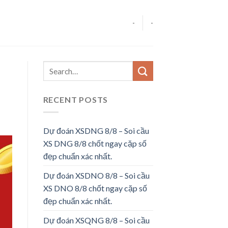
-
-
RECENT POSTS
Dự đoán XSDNG 8/8 – Soi cầu
XS DNG 8/8 chốt ngay cặp số
đẹp chuẩn xác nhất.
Dự đoán XSDNO 8/8 – Soi cầu
XS DNO 8/8 chốt ngay cặp số
đẹp chuẩn xác nhất.
Dự đoán XSQNG 8/8 – Soi cầu