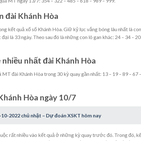
 quả MT ngày 13/7: 354 – 322 – 485 – 618 – 989 – 999.
n đài Khánh Hòa
ng kết quả xổ số Khánh Hòa. Giữ kỷ lục vắng bóng lâu nhất là co
đại là 33 ngày. Theo sau đó là những con lô gan khác: 24 – 34 – 20
 nhiều nhất đài Khánh Hòa
ả MT đài Khánh Hòa trong 30 kỳ quay gần nhất: 13 – 19 – 89 – 67 
 Khánh Hòa ngày 10/7
-10-2022 chủ nhật – Dự đoán XSKT hôm nay
ộc rất nhiều vào kết quả ở những kỳ quay trước đó. Trong đó, k