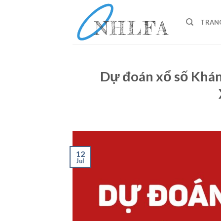
Skip
to
TRAN
content
Dự đoán xổ số Khán
12
Jul