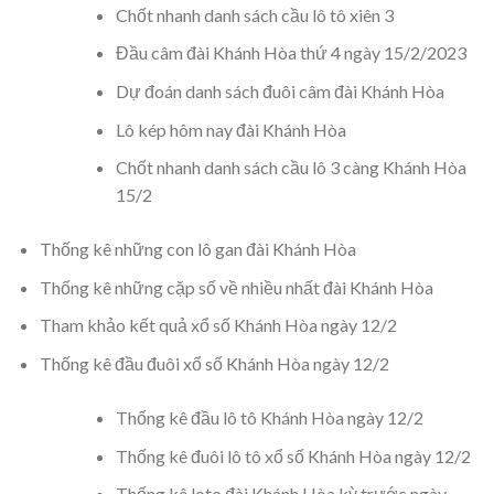
Chốt nhanh danh sách cầu lô tô xiên 3
Đầu câm đài Khánh Hòa thứ 4 ngày 15/2/2023
Dự đoán danh sách đuôi câm đài Khánh Hòa
Lô kép hôm nay đài Khánh Hòa
Chốt nhanh danh sách cầu lô 3 càng Khánh Hòa
15/2
Thống kê những con lô gan đài Khánh Hòa
Thống kê những cặp số về nhiều nhất đài Khánh Hòa
Tham khảo kết quả xổ số Khánh Hòa ngày 12/2
Thống kê đầu đuôi xổ số Khánh Hòa ngày 12/2
Thống kê đầu lô tô Khánh Hòa ngày 12/2
Thống kê đuôi lô tô xổ số Khánh Hòa ngày 12/2
Thống kê loto đài Khánh Hòa kỳ trước ngày