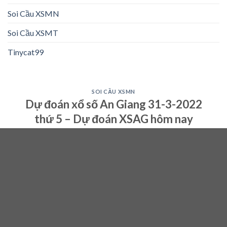
Soi Cầu XSMN
Soi Cầu XSMT
Tinycat99
SOI CẦU XSMN
Dự đoán xổ số An Giang 31-3-2022
thứ 5 – Dự đoán XSAG hôm nay
30
Mar