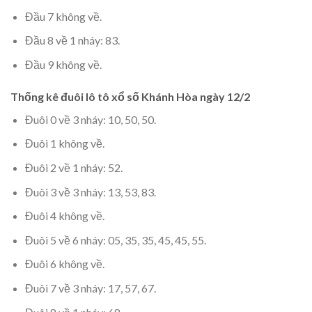
Đầu 7 không về.
Đầu 8 về 1 nháy: 83.
Đầu 9 không về.
Thống kê đuôi lô tô xổ số Khánh Hòa ngày 12/2
Đuôi 0 về 3 nháy: 10, 50, 50.
Đuôi 1 không về.
Đuôi 2 về 1 nháy: 52.
Đuôi 3 về 3 nháy: 13, 53, 83.
Đuôi 4 không về.
Đuôi 5 về 6 nháy: 05, 35, 35, 45, 45, 55.
Đuôi 6 không về.
Đuôi 7 về 3 nháy: 17, 57, 67.