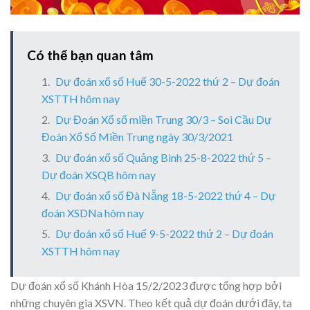
Có thể bạn quan tâm
Dự đoán xổ số Huế 30-5-2022 thứ 2 – Dự đoán
XSTTH hôm nay
Dự Đoán Xổ số miền Trung 30/3 – Soi Cầu Dự
Đoán Xổ Số Miền Trung ngày 30/3/2021
Dự đoán xổ số Quảng Bình 25-8-2022 thứ 5 –
Dự đoán XSQB hôm nay
Dự đoán xổ số Đà Nẵng 18-5-2022 thứ 4 – Dự
đoán XSDNa hôm nay
Dự đoán xổ số Huế 9-5-2022 thứ 2 – Dự đoán
XSTTH hôm nay
Dự đoán xổ số Khánh Hòa 15/2/2023 được tổng hợp bởi
những chuyên gia XSVN. Theo kết quả dự đoán dưới đây, ta