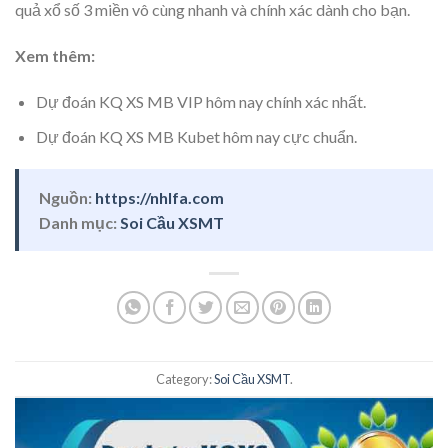
quả xổ số 3 miền vô cùng nhanh và chính xác dành cho bạn.
Xem thêm:
Dự đoán KQ XS MB VIP hôm nay chính xác nhất.
Dự đoán KQ XS MB Kubet hôm nay cực chuẩn.
Nguồn:
https://nhlfa.com
Danh mục:
Soi Cầu XSMT
Category:
Soi Cầu XSMT
.