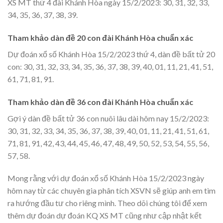
XS MT thứ 4 đài Khánh Hòa ngày 15/2/2023: 30, 31, 32, 33,
34, 35, 36, 37, 38, 39.
Tham khảo dàn đề 20 con đài Khánh Hòa chuẩn xác
Dự đoán xổ số Khánh Hòa 15/2/2023 thứ 4, dàn đề bất tử 20
con: 30, 31, 32, 33, 34, 35, 36, 37, 38, 39, 40, 01, 11, 21, 41, 51,
61, 71, 81, 91.
Tham khảo dàn đề 36 con đài Khánh Hòa chuẩn xác
Gợi ý dàn đề bất tử 36 con nuôi lâu dài hôm nay 15/2/2023:
30, 31, 32, 33, 34, 35, 36, 37, 38, 39, 40, 01, 11, 21, 41, 51, 61,
71, 81, 91, 42, 43, 44, 45, 46, 47, 48, 49, 50, 52, 53, 54, 55, 56,
57, 58.
Mong rằng với dự đoán xổ số Khánh Hòa 15/2/2023 ngày
hôm nay từ các chuyên gia phân tích XSVN sẽ giúp anh em tìm
ra hướng đầu tư cho riêng mình. Theo dõi chúng tôi để xem
thêm dự đoán dự đoán KQ XS MT cũng như cập nhật kết