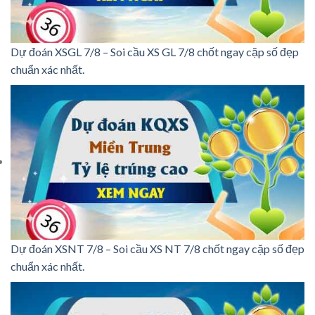
Dự đoán XSGL 7/8 – Soi cầu XS GL 7/8 chốt ngay cặp số đẹp
chuẩn xác nhất.
Dự đoán XSNT 7/8 – Soi cầu XS NT 7/8 chốt ngay cặp số đẹp
chuẩn xác nhất.