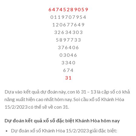
6 4 7 4 5 2 8 9 0 5 9
0 1 1 9 7 0 7 9 5 4
1 2 0 6 7 7 6 4 9
3 2 6 3 4 3 0 3
5 8 9 7 7 3 3
3 7 6 4 0 6
0 3 0 4 6
3 3 4 0
6 7 4
3 1
Dựa vào kết quả dự đoán này, con lô 31 – 13 là cặp số có khả
năng xuất hiện cao nhất hôm nay. Soi cầu xổ số Khánh Hòa
15/2/2023 có thể sẽ về con 31.
Dự đoán kết quả xổ số đặc biệt Khánh Hòa hôm nay
Dự đoán xổ số Khánh Hòa 15/2/2023 giải đặc biệt: