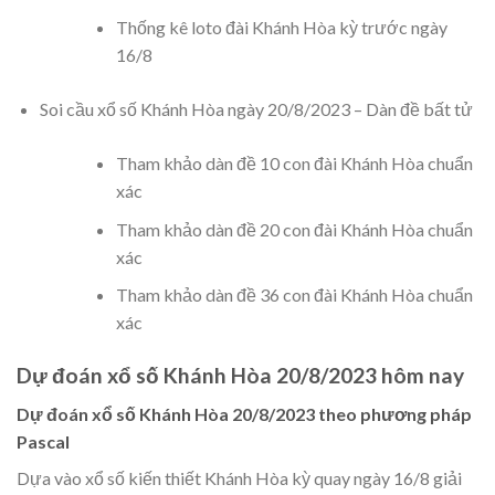
Thống kê loto đài Khánh Hòa kỳ trước ngày
16/8
Soi cầu xổ số Khánh Hòa ngày 20/8/2023 – Dàn đề bất tử
Tham khảo dàn đề 10 con đài Khánh Hòa chuẩn
xác
Tham khảo dàn đề 20 con đài Khánh Hòa chuẩn
xác
Tham khảo dàn đề 36 con đài Khánh Hòa chuẩn
xác
Dự đoán xổ số Khánh Hòa 20/8/2023 hôm nay
Dự đoán xổ số Khánh Hòa 20/8/2023 theo phương pháp
Pascal
Dựa vào xổ số kiến thiết Khánh Hòa kỳ quay ngày 16/8 giải