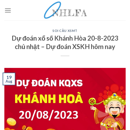
Skip
to
content
SOI CẦU XSMT
Dự đoán xổ số Khánh Hòa 20-8-2023
chủ nhật – Dự đoán XSKH hôm nay
19
Aug