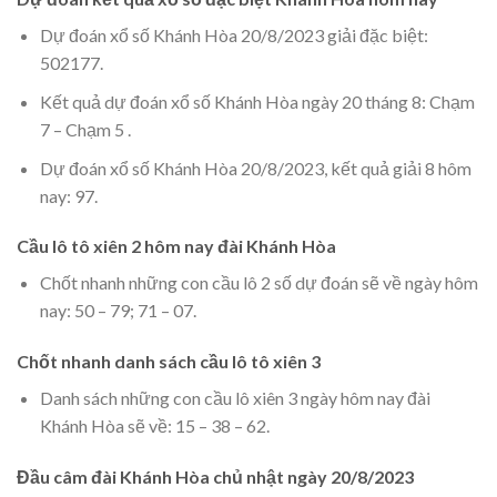
Dự đoán xổ số Khánh Hòa 20/8/2023 giải đặc biệt:
502177.
Kết quả dự đoán xổ số Khánh Hòa ngày 20 tháng 8: Chạm
7 – Chạm 5 .
Dự đoán xổ số Khánh Hòa 20/8/2023, kết quả giải 8 hôm
nay: 97.
Cầu lô tô xiên 2 hôm nay đài Khánh Hòa
Chốt nhanh những con cầu lô 2 số dự đoán sẽ về ngày hôm
nay: 50 – 79; 71 – 07.
Chốt nhanh danh sách cầu lô tô xiên 3
Danh sách những con cầu lô xiên 3 ngày hôm nay đài
Khánh Hòa sẽ về: 15 – 38 – 62.
Đầu câm đài Khánh Hòa chủ nhật ngày 20/8/2023