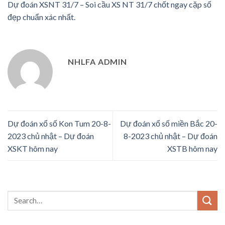
Dự đoán XSNT 31/7 – Soi cầu XS NT 31/7 chốt ngay cặp số
đẹp chuẩn xác nhất.
NHLFA ADMIN
Dự đoán xổ số Kon Tum 20-8-
Dự đoán xổ số miền Bắc 20-
2023 chủ nhật – Dự đoán
8-2023 chủ nhật – Dự đoán
XSKT hôm nay
XSTB hôm nay