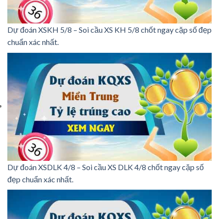
Dự đoán XSKH 5/8 – Soi cầu XS KH 5/8 chốt ngay cặp số đẹp
chuẩn xác nhất.
Dự đoán XSDLK 4/8 – Soi cầu XS DLK 4/8 chốt ngay cặp số
đẹp chuẩn xác nhất.