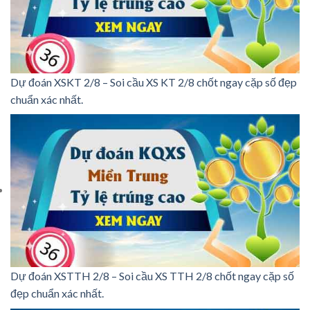
Dự đoán XSKT 2/8 – Soi cầu XS KT 2/8 chốt ngay cặp số đẹp
chuẩn xác nhất.
Dự đoán XSTTH 2/8 – Soi cầu XS TTH 2/8 chốt ngay cặp số
đẹp chuẩn xác nhất.