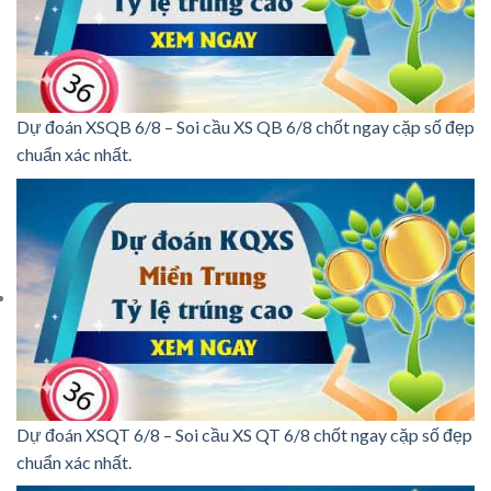
Dự đoán XSQB 6/8 – Soi cầu XS QB 6/8 chốt ngay cặp số đẹp
chuẩn xác nhất.
Dự đoán XSQT 6/8 – Soi cầu XS QT 6/8 chốt ngay cặp số đẹp
chuẩn xác nhất.