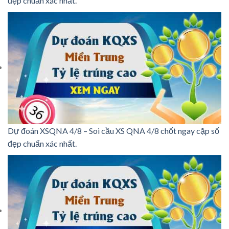
đẹp chuẩn xác nhất.
Dự đoán XSQNA 4/8 – Soi cầu XS QNA 4/8 chốt ngay cặp số
đẹp chuẩn xác nhất.