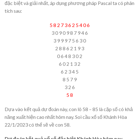
đặc biệt và giải nhất, áp dụng phương pháp Pascal ta có phân
tích sau:
5 8 2 7 3 6 2 5 4 0 6
3 0 9 0 9 8 7 9 4 6
3 9 9 9 7 5 6 3 0
2 8 8 6 2 1 9 3
0 6 4 8 3 0 2
6 0 2 1 3 2
6 2 3 4 5
8 5 7 9
3 2 6
5 8
Dựa vào kết quả dự đoán này, con lô 58 – 85 là cặp số có khả
năng xuất hiện cao nhất hôm nay. Soi cầu xổ số Khánh Hòa
22/1/2023 có thể sẽ về con 58.
Dự đoán kết quả xổ số đặc biệt Khánh Hòa hôm nay