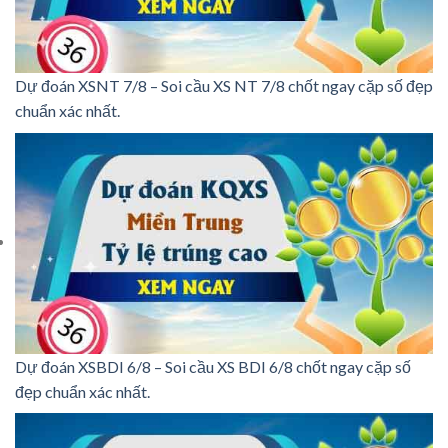
Dự đoán XSNT 7/8 – Soi cầu XS NT 7/8 chốt ngay cặp số đẹp
chuẩn xác nhất.
Dự đoán XSBDI 6/8 – Soi cầu XS BDI 6/8 chốt ngay cặp số
đẹp chuẩn xác nhất.