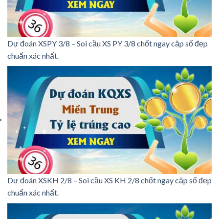
Dự đoán XSPY 3/8 – Soi cầu XS PY 3/8 chốt ngay cặp số đẹp
chuẩn xác nhất.
Dự đoán XSKH 2/8 – Soi cầu XS KH 2/8 chốt ngay cặp số đẹp
chuẩn xác nhất.