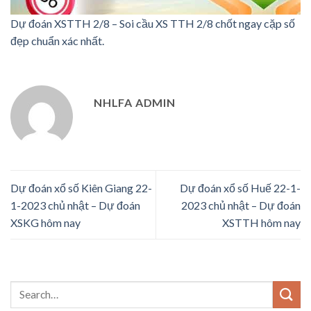
Dự đoán XSTTH 2/8 – Soi cầu XS TTH 2/8 chốt ngay cặp số
đẹp chuẩn xác nhất.
NHLFA ADMIN
Dự đoán xổ số Kiên Giang 22-
Dự đoán xổ số Huế 22-1-
1-2023 chủ nhật – Dự đoán
2023 chủ nhật – Dự đoán
XSKG hôm nay
XSTTH hôm nay