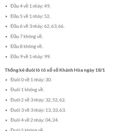
Đầu 4 về 1 nháy: 49.
Đầu 5 về 1 nháy: 52.
Đầu 6 về 3 nháy: 62, 63, 66.
Đầu 7 không về.
Đầu 8 không về.
Đầu 9 về 1 nháy: 99.
Thống kê đuôi lô tô xổ số Khánh Hòa ngày 18/1
Đuôi 0 về 1 nháy: 30.
Đuôi 1 không về.
Đuôi 2 về 3 nháy: 32, 52, 62.
Đuôi 3 về 3 nháy: 13, 33, 63.
Đuôi 4 về 2 nháy: 04, 24.
Đuôi 5 không về.