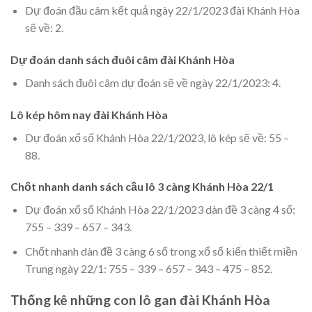
Dự đoán đầu câm kết quả ngày 22/1/2023 đài Khánh Hòa
sẽ về: 2.
Dự đoán danh sách đuôi câm đài Khánh Hòa
Danh sách đuôi câm dự đoán sẽ về ngày 22/1/2023: 4.
Lô kép hôm nay đài Khánh Hòa
Dự đoán xổ số Khánh Hòa 22/1/2023, lô kép sẽ về: 55 –
88.
Chốt nhanh danh sách cầu lô 3 càng Khánh Hòa 22/1
Dự đoán xổ số Khánh Hòa 22/1/2023 dàn đề 3 càng 4 số:
755 – 339 – 657 – 343.
Chốt nhanh dàn đề 3 càng 6 số trong xổ số kiến thiết miền
Trung ngày 22/1: 755 – 339 – 657 – 343 – 475 – 852.
Thống kê những con lô gan đài Khánh Hòa