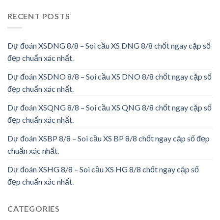
RECENT POSTS
Dự đoán XSDNG 8/8 – Soi cầu XS DNG 8/8 chốt ngay cặp số
đẹp chuẩn xác nhất.
Dự đoán XSDNO 8/8 – Soi cầu XS DNO 8/8 chốt ngay cặp số
đẹp chuẩn xác nhất.
Dự đoán XSQNG 8/8 – Soi cầu XS QNG 8/8 chốt ngay cặp số
đẹp chuẩn xác nhất.
Dự đoán XSBP 8/8 – Soi cầu XS BP 8/8 chốt ngay cặp số đẹp
chuẩn xác nhất.
Dự đoán XSHG 8/8 – Soi cầu XS HG 8/8 chốt ngay cặp số
đẹp chuẩn xác nhất.
CATEGORIES