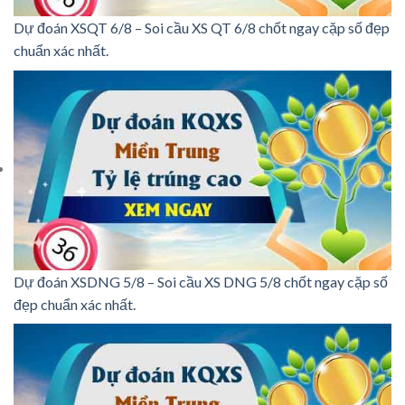
Dự đoán XSQT 6/8 – Soi cầu XS QT 6/8 chốt ngay cặp số đẹp
chuẩn xác nhất.
Dự đoán XSDNG 5/8 – Soi cầu XS DNG 5/8 chốt ngay cặp số
đẹp chuẩn xác nhất.