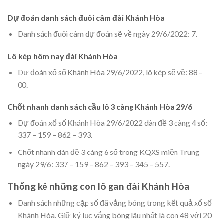
Dự đoán danh sách đuôi câm đài Khánh Hòa
Danh sách đuôi câm dự đoán sẽ về ngày 29/6/2022: 7.
Lô kép hôm nay đài Khánh Hòa
Dự đoán xổ số Khánh Hòa 29/6/2022, lô kép sẽ về: 88 –
00.
Chốt nhanh danh sách cầu lô 3 càng Khánh Hòa 29/6
Dự đoán xổ số Khánh Hòa 29/6/2022 dàn đề 3 càng 4 số:
337 – 159 – 862 – 393.
Chốt nhanh dàn đề 3 càng 6 số trong KQXS miền Trung
ngày 29/6: 337 – 159 – 862 – 393 – 345 – 557.
Thống kê những con lô gan đài Khánh Hòa
Danh sách những cặp số đã vắng bóng trong kết quả xổ số
Khánh Hòa. Giữ kỷ lục vắng bóng lâu nhất là con 48 với 20