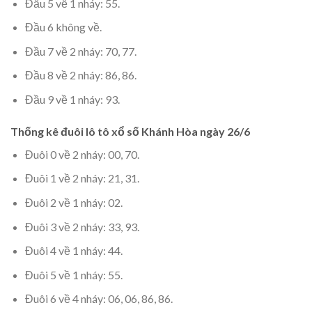
Đầu 5 về 1 nháy: 55.
Đầu 6 không về.
Đầu 7 về 2 nháy: 70, 77.
Đầu 8 về 2 nháy: 86, 86.
Đầu 9 về 1 nháy: 93.
Thống kê đuôi lô tô xổ số Khánh Hòa ngày 26/6
Đuôi 0 về 2 nháy: 00, 70.
Đuôi 1 về 2 nháy: 21, 31.
Đuôi 2 về 1 nháy: 02.
Đuôi 3 về 2 nháy: 33, 93.
Đuôi 4 về 1 nháy: 44.
Đuôi 5 về 1 nháy: 55.
Đuôi 6 về 4 nháy: 06, 06, 86, 86.