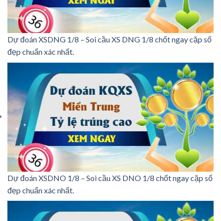
Dự đoán XSDNG 1/8 – Soi cầu XS DNG 1/8 chốt ngay cặp số
đẹp chuẩn xác nhất.
Dự đoán XSDNO 1/8 – Soi cầu XS DNO 1/8 chốt ngay cặp số
đẹp chuẩn xác nhất.