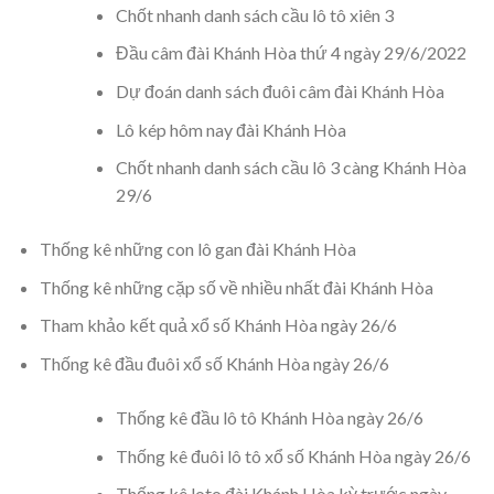
Chốt nhanh danh sách cầu lô tô xiên 3
Đầu câm đài Khánh Hòa thứ 4 ngày 29/6/2022
Dự đoán danh sách đuôi câm đài Khánh Hòa
Lô kép hôm nay đài Khánh Hòa
Chốt nhanh danh sách cầu lô 3 càng Khánh Hòa
29/6
Thống kê những con lô gan đài Khánh Hòa
Thống kê những cặp số về nhiều nhất đài Khánh Hòa
Tham khảo kết quả xổ số Khánh Hòa ngày 26/6
Thống kê đầu đuôi xổ số Khánh Hòa ngày 26/6
Thống kê đầu lô tô Khánh Hòa ngày 26/6
Thống kê đuôi lô tô xổ số Khánh Hòa ngày 26/6
Thống kê loto đài Khánh Hòa kỳ trước ngày