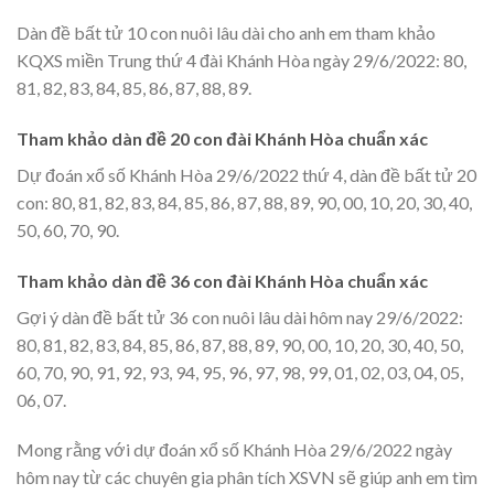
Dàn đề bất tử 10 con nuôi lâu dài cho anh em tham khảo
KQXS miền Trung thứ 4 đài Khánh Hòa ngày 29/6/2022: 80,
81, 82, 83, 84, 85, 86, 87, 88, 89.
Tham khảo dàn đề 20 con đài Khánh Hòa chuẩn xác
Dự đoán xổ số Khánh Hòa 29/6/2022 thứ 4, dàn đề bất tử 20
con: 80, 81, 82, 83, 84, 85, 86, 87, 88, 89, 90, 00, 10, 20, 30, 40,
50, 60, 70, 90.
Tham khảo dàn đề 36 con đài Khánh Hòa chuẩn xác
Gợi ý dàn đề bất tử 36 con nuôi lâu dài hôm nay 29/6/2022:
80, 81, 82, 83, 84, 85, 86, 87, 88, 89, 90, 00, 10, 20, 30, 40, 50,
60, 70, 90, 91, 92, 93, 94, 95, 96, 97, 98, 99, 01, 02, 03, 04, 05,
06, 07.
Mong rằng với dự đoán xổ số Khánh Hòa 29/6/2022 ngày
hôm nay từ các chuyên gia phân tích XSVN sẽ giúp anh em tìm