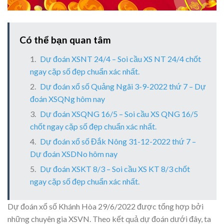
Có thể bạn quan tâm
Dự đoán XSNT 24/4 – Soi cầu XS NT 24/4 chốt
ngay cặp số đẹp chuẩn xác nhất.
Dự đoán xổ số Quảng Ngãi 3-9-2022 thứ 7 – Dự
đoán XSQNg hôm nay
Dự đoán XSQNG 16/5 – Soi cầu XS QNG 16/5
chốt ngay cặp số đẹp chuẩn xác nhất.
Dự đoán xổ số Đắk Nông 31-12-2022 thứ 7 –
Dự đoán XSDNo hôm nay
Dự đoán XSKT 8/3 – Soi cầu XS KT 8/3 chốt
ngay cặp số đẹp chuẩn xác nhất.
Dự đoán xổ số Khánh Hòa 29/6/2022 được tổng hợp bởi
những chuyên gia XSVN. Theo kết quả dự đoán dưới đây, ta