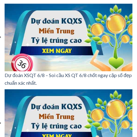
Dự đoán XSQT 6/8 – Soi cầu XS QT 6/8 chốt ngay cặp số đẹp
chuẩn xác nhất.