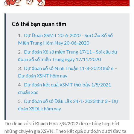
Có thể bạn quan tâm
Dự Đoán XSMT 20-6-2020 – Soi Cầu Xổ Số
Miền Trung Hôm Nay 20-06-2020
Dự đoán Xổ số miền Trung 17/11 – Soi cầu dự
đoán xổ số miền Trung ngày 17/11/2020
Dự đoán xổ số Ninh Thuận 11-8-2023 thứ 6 –
Dự đoán XSNT hôm nay
Dự đoán kết quả XSMT thứ bảy 1/5/2021
chuẩn xác
Dự đoán xổ số Đắk Lắk 24-1-2023 thứ 3 – Dự
đoán XSDLk hôm nay
Dự đoán xổ số Khánh Hòa 7/8/2022 được tổng hợp bởi
những chuyên gia XSVN. Theo kết quả dự đoán dưới đây, ta