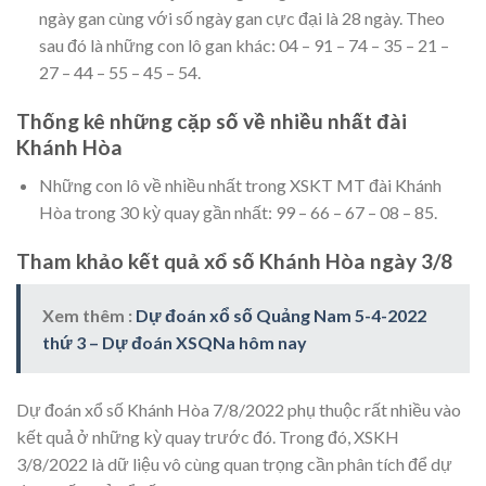
ngày gan cùng với số ngày gan cực đại là 28 ngày. Theo
sau đó là những con lô gan khác: 04 – 91 – 74 – 35 – 21 –
27 – 44 – 55 – 45 – 54.
Thống kê những cặp số về nhiều nhất đài
Khánh Hòa
Những con lô về nhiều nhất trong XSKT MT đài Khánh
Hòa trong 30 kỳ quay gần nhất: 99 – 66 – 67 – 08 – 85.
Tham khảo kết quả xổ số Khánh Hòa ngày 3/8
Xem thêm :
Dự đoán xổ số Quảng Nam 5-4-2022
thứ 3 – Dự đoán XSQNa hôm nay
Dự đoán xổ số Khánh Hòa 7/8/2022 phụ thuộc rất nhiều vào
kết quả ở những kỳ quay trước đó. Trong đó, XSKH
3/8/2022 là dữ liệu vô cùng quan trọng cần phân tích để dự