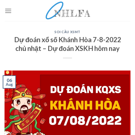
Skip
to
content
SOI CẦU XSMT
Dự đoán xổ số Khánh Hòa 7-8-2022
chủ nhật – Dự đoán XSKH hôm nay
06
Aug