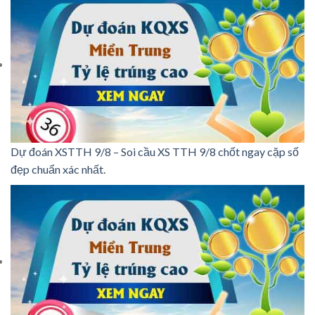
Dự đoán XSTTH 9/8 – Soi cầu XS TTH 9/8 chốt ngay cặp số
đẹp chuẩn xác nhất.