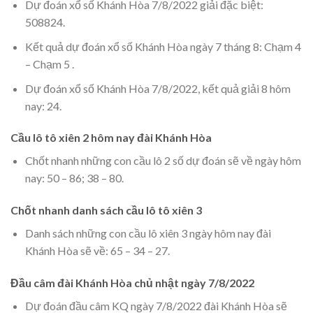
Dự đoán xổ số Khánh Hòa 7/8/2022 giải đặc biệt:
508824.
Kết quả dự đoán xổ số Khánh Hòa ngày 7 tháng 8: Chạm 4
– Chạm 5 .
Dự đoán xổ số Khánh Hòa 7/8/2022, kết quả giải 8 hôm
nay: 24.
Cầu lô tô xiên 2 hôm nay đài Khánh Hòa
Chốt nhanh những con cầu lô 2 số dự đoán sẽ về ngày hôm
nay: 50 – 86; 38 – 80.
Chốt nhanh danh sách cầu lô tô xiên 3
Danh sách những con cầu lô xiên 3 ngày hôm nay đài
Khánh Hòa sẽ về: 65 – 34 – 27.
Đầu câm đài Khánh Hòa chủ nhật ngày 7/8/2022
Dự đoán đầu câm KQ ngày 7/8/2022 đài Khánh Hòa sẽ