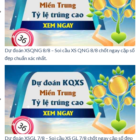
Dự đoán XSQNG 8/8 – Soi cầu XS QNG 8/8 chốt ngay cặp số
đẹp chuẩn xác nhất.
Dự đoán XSGL 7/8 – Soi cầu XS GL 7/8 chốt ngay cặp số đẹp