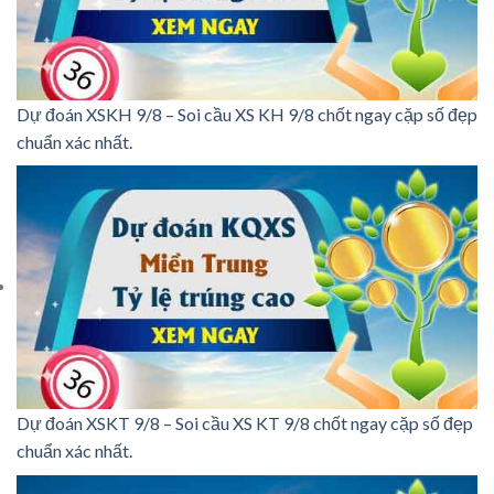
Dự đoán XSKH 9/8 – Soi cầu XS KH 9/8 chốt ngay cặp số đẹp
chuẩn xác nhất.
Dự đoán XSKT 9/8 – Soi cầu XS KT 9/8 chốt ngay cặp số đẹp
chuẩn xác nhất.