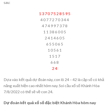
sau:
1 3 7 0 7 5 2 8 5 9 5
4 0 7 7 2 7 0 3 4 4
4 7 4 9 9 7 3 7 8
1 1 3 8 6 0 0 5
2 4 1 4 6 0 5
6 5 5 0 6 5
1 0 5 6 1
1 5 1 7
6 6 8
2 4
Dựa vào kết quả dự đoán này, con lô 24 – 42 là cặp số có khả
năng xuất hiện cao nhất hôm nay. Soi cầu xổ số Khánh Hòa
7/8/2022 có thể sẽ về con 24.
Dự đoán kết quả xổ số đặc biệt Khánh Hòa hôm nay