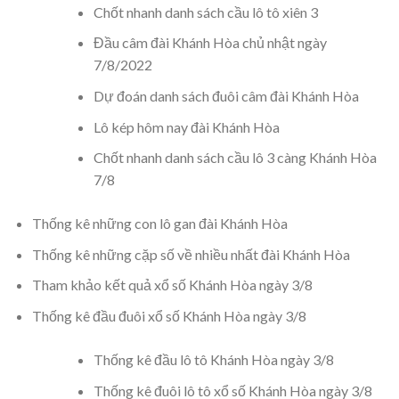
Chốt nhanh danh sách cầu lô tô xiên 3
Đầu câm đài Khánh Hòa chủ nhật ngày
7/8/2022
Dự đoán danh sách đuôi câm đài Khánh Hòa
Lô kép hôm nay đài Khánh Hòa
Chốt nhanh danh sách cầu lô 3 càng Khánh Hòa
7/8
Thống kê những con lô gan đài Khánh Hòa
Thống kê những cặp số về nhiều nhất đài Khánh Hòa
Tham khảo kết quả xổ số Khánh Hòa ngày 3/8
Thống kê đầu đuôi xổ số Khánh Hòa ngày 3/8
Thống kê đầu lô tô Khánh Hòa ngày 3/8
Thống kê đuôi lô tô xổ số Khánh Hòa ngày 3/8