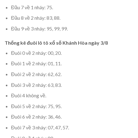
Đầu 7 về 1 nháy: 75.
Đầu 8 về 2 nháy: 83, 88.
Đầu 9 về 3 nháy: 95, 99, 99.
Thống kê đuôi lô tô xổ số Khánh Hòa ngày 3/8
Đuôi 0 về 2 nháy: 00, 20.
Đuôi 1 về 2 nháy: 01, 11.
Đuôi 2 về 2 nháy: 62, 62.
Đuôi 3 về 2 nháy: 63, 83.
Đuôi 4 không về.
Đuôi 5 về 2 nháy: 75, 95.
Đuôi 6 về 2 nháy: 36, 46.
Đuôi 7 về 3 nháy: 07, 47, 57.