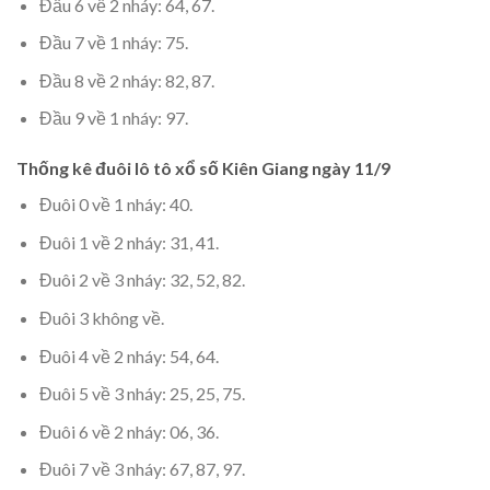
Đầu 6 về 2 nháy: 64, 67.
Đầu 7 về 1 nháy: 75.
Đầu 8 về 2 nháy: 82, 87.
Đầu 9 về 1 nháy: 97.
Thống kê đuôi lô tô xổ số Kiên Giang ngày 11/9
Đuôi 0 về 1 nháy: 40.
Đuôi 1 về 2 nháy: 31, 41.
Đuôi 2 về 3 nháy: 32, 52, 82.
Đuôi 3 không về.
Đuôi 4 về 2 nháy: 54, 64.
Đuôi 5 về 3 nháy: 25, 25, 75.
Đuôi 6 về 2 nháy: 06, 36.
Đuôi 7 về 3 nháy: 67, 87, 97.