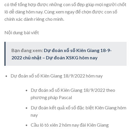
có thể tổng hợp được những con số đẹp giúp mọi người chốt
lô dễ dàng hôm nay. Cùng xem ngay để chọn được con số
chính xác dành riêng cho mình.
Nội dung bài viết
Bạn đang xem:
Dự đoán xổ số Kiên Giang 18-9-
2022 chủ nhật – Dự đoán XSKG hôm nay
Dự đoán xổ số Kiên Giang 18/9/2022 hôm nay
Dự đoán xổ số Kiên Giang 18/9/2022 theo
phương pháp Pascal
Dự đoán kết quả xổ số đặc biệt Kiên Giang hôm
nay
Cầu lô tô xiên 2 hôm nay đài Kiên Giang