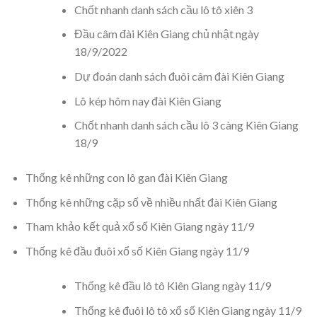
Chốt nhanh danh sách cầu lô tô xiên 3
Đầu câm đài Kiên Giang chủ nhật ngày
18/9/2022
Dự đoán danh sách đuôi câm đài Kiên Giang
Lô kép hôm nay đài Kiên Giang
Chốt nhanh danh sách cầu lô 3 càng Kiên Giang
18/9
Thống kê những con lô gan đài Kiên Giang
Thống kê những cặp số về nhiều nhất đài Kiên Giang
Tham khảo kết quả xổ số Kiên Giang ngày 11/9
Thống kê đầu đuôi xổ số Kiên Giang ngày 11/9
Thống kê đầu lô tô Kiên Giang ngày 11/9
Thống kê đuôi lô tô xổ số Kiên Giang ngày 11/9