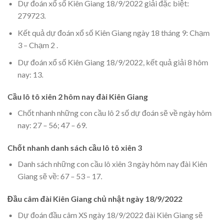
Dự đoán xổ số Kiên Giang 18/9/2022 giải đặc biệt:
279723.
Kết quả dự đoán xổ số Kiên Giang ngày 18 tháng 9: Chạm
3 – Chạm 2 .
Dự đoán xổ số Kiên Giang 18/9/2022, kết quả giải 8 hôm
nay: 13.
Cầu lô tô xiên 2 hôm nay đài Kiên Giang
Chốt nhanh những con cầu lô 2 số dự đoán sẽ về ngày hôm
nay: 27 – 56; 47 – 69.
Chốt nhanh danh sách cầu lô tô xiên 3
Danh sách những con cầu lô xiên 3 ngày hôm nay đài Kiên
Giang sẽ về: 67 – 53 – 17.
Đầu câm đài Kiên Giang chủ nhật ngày 18/9/2022
Dự đoán đầu câm XS ngày 18/9/2022 đài Kiên Giang sẽ