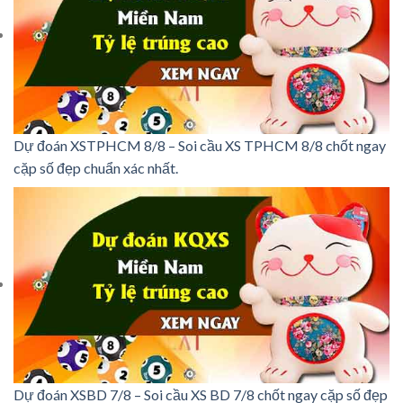
Dự đoán XSTPHCM 8/8 – Soi cầu XS TPHCM 8/8 chốt ngay
cặp số đẹp chuẩn xác nhất.
Dự đoán XSBD 7/8 – Soi cầu XS BD 7/8 chốt ngay cặp số đẹp