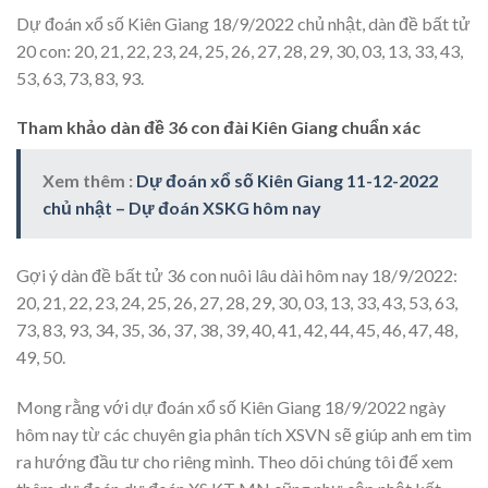
Dự đoán xổ số Kiên Giang 18/9/2022 chủ nhật, dàn đề bất tử
20 con: 20, 21, 22, 23, 24, 25, 26, 27, 28, 29, 30, 03, 13, 33, 43,
53, 63, 73, 83, 93.
Tham khảo dàn đề 36 con đài Kiên Giang chuẩn xác
Xem thêm :
Dự đoán xổ số Kiên Giang 11-12-2022
chủ nhật – Dự đoán XSKG hôm nay
Gợi ý dàn đề bất tử 36 con nuôi lâu dài hôm nay 18/9/2022:
20, 21, 22, 23, 24, 25, 26, 27, 28, 29, 30, 03, 13, 33, 43, 53, 63,
73, 83, 93, 34, 35, 36, 37, 38, 39, 40, 41, 42, 44, 45, 46, 47, 48,
49, 50.
Mong rằng với dự đoán xổ số Kiên Giang 18/9/2022 ngày
hôm nay từ các chuyên gia phân tích XSVN sẽ giúp anh em tìm
ra hướng đầu tư cho riêng mình. Theo dõi chúng tôi để xem