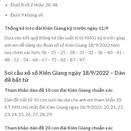
Đuôi 8 về 2 nháy: 28, 48.
Đuôi 9 không về.
Thống kê loto đài Kiên Giang kỳ trước ngày 11/9
Dựa vào kết quả thống kê tần suất lô tô XSKG kỳ trước giúp
anh em dễ dàng dự đoán xổ số Kiên Giang 18/9/2022 hôm
nay chính xác hơn: 06 – 25 – 25 – 28 – 31 – 32 – 36 – 40 – 41 –
48 – 52 – 54 – 64 – 67 – 75 – 82 – 87 – 97.
Soi cầu xổ số Kiên Giang ngày 18/9/2022 – Dàn
đề bất tử
Tham khảo dàn đề 10 con đài Kiên Giang chuẩn xác
Dàn đề bất tử 10 con nuôi lâu dài cho anh em tham khảo XS
KT MN chủ nhật đài Kiên Giang ngày 18/9/2022: 20, 21, 22,
23, 24, 25, 26, 27, 28, 29.
Tham khảo dàn đề 20 con đài Kiên Giang chuẩn xác