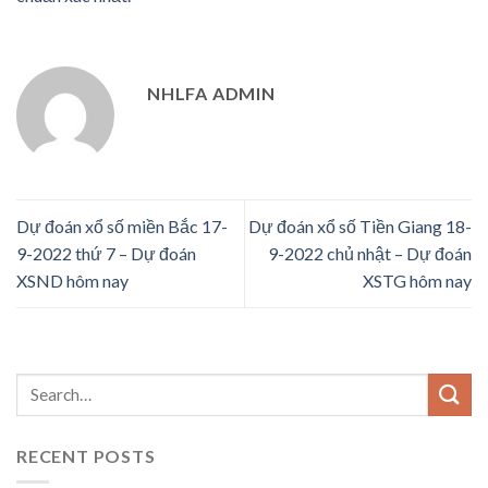
NHLFA ADMIN
Dự đoán xổ số miền Bắc 17-
Dự đoán xổ số Tiền Giang 18-
9-2022 thứ 7 – Dự đoán
9-2022 chủ nhật – Dự đoán
XSND hôm nay
XSTG hôm nay
RECENT POSTS