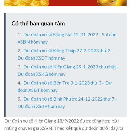
Có thể bạn quan tâm
Dự đoán xổ số Đồng Nai 12-01-2022 – Soi cầu
XSĐN hôm nay
Dự đoán xổ số Đồng Tháp 27-2-2023 thứ 2 –
Dự đoán XSDT hôm nay
Dự đoán xổ số Kiên Giang 29-1-2023 chủ nhật –
Dự đoán XSKG hôm nay
Dự đoán xổ số Bến Tre 3-1-2023 thứ 3 – Dự
đoán XSBT hôm nay
Dự đoán xổ số Bình Phước 24-12-2022 thứ 7 –
Dự đoán XSBP hôm nay
Dự đoán xổ số Kiên Giang 18/9/2022 được tổng hợp bởi
những chuyên gia XSVN. Theo kết quả dự đoán dưới đây, ta