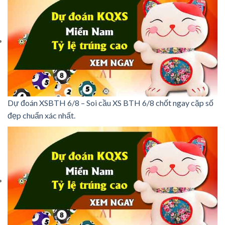
Dự đoán XSBTH 6/8 – Soi cầu XS BTH 6/8 chốt ngay cặp số
đẹp chuẩn xác nhất.