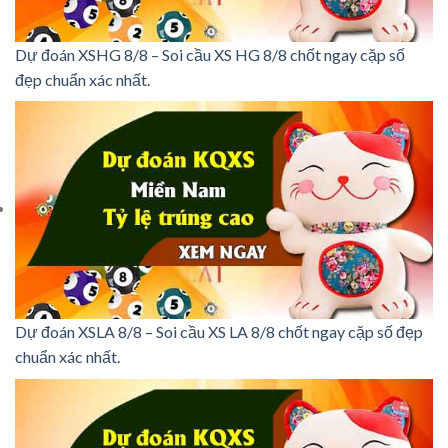
Dự đoán XSHG 8/8 – Soi cầu XS HG 8/8 chốt ngay cặp số
đẹp chuẩn xác nhất.
Dự đoán XSLA 8/8 – Soi cầu XS LA 8/8 chốt ngay cặp số đẹp
chuẩn xác nhất.