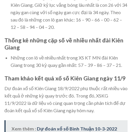
Kiên Giang. Giữ kỷ lục vắng bóng lâu nhất là con 26 với 34
ngày gan cùng với số ngày gan cực đại là 34 ngày. Theo
sau đó là những con lô gan khác: 16 – 90 – 66 – 00 – 62 –
12 – 58 – 94 – 04 – 20.
Thống kê những cặp số về nhiều nhất đài Kiên
Giang
Những con lô về nhiều nhất trong XS KT MN đài Kiên
Giang trong 30 kỳ quay gần nhất: 57 – 39 – 86 – 37 – 21.
Tham khảo kết quả xổ số Kiên Giang ngày 11/9
Dự đoán xổ số Kiên Giang 18/9/2022 phụ thuộc rất nhiều vào
kết quả ở những kỳ quay trước đó. Trong đó, XSKG
11/9/2022 là dữ liệu vô cùng quan trọng cần phân tích để dự
đoán kết quả xổ số Kiên Giang ngày hôm nay.
Xem thêm :
Dự đoán xổ số Bình Thuận 10-3-2022