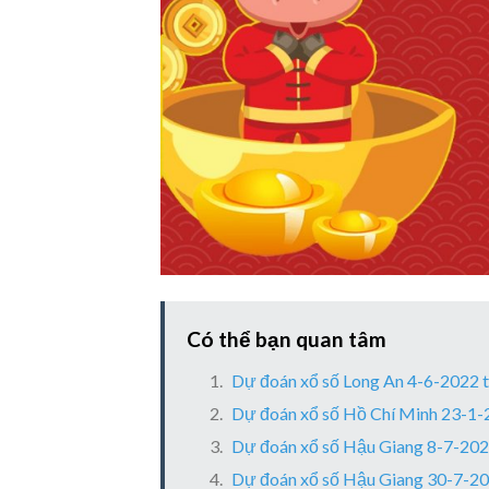
Có thể bạn quan tâm
Dự đoán xổ số Long An 4-6-2022 
Dự đoán xổ số Hồ Chí Minh 23-1
Dự đoán xổ số Hậu Giang 8-7-20
Dự đoán xổ số Hậu Giang 30-7-2