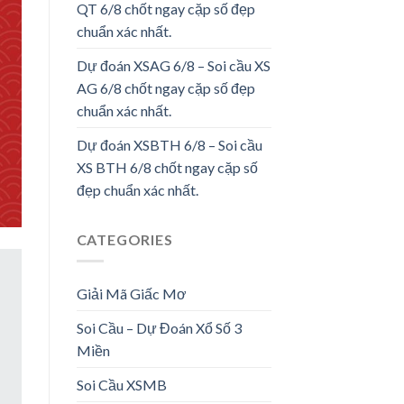
QT 6/8 chốt ngay cặp số đẹp
chuẩn xác nhất.
Dự đoán XSAG 6/8 – Soi cầu XS
AG 6/8 chốt ngay cặp số đẹp
chuẩn xác nhất.
Dự đoán XSBTH 6/8 – Soi cầu
XS BTH 6/8 chốt ngay cặp số
đẹp chuẩn xác nhất.
CATEGORIES
Giải Mã Giấc Mơ
Soi Cầu – Dự Đoán Xổ Số 3
Miền
Soi Cầu XSMB