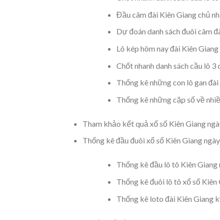
Đầu câm đài Kiên Giang chủ n
Dự đoán danh sách đuôi câm đà
Lô kép hôm nay đài Kiên Giang
Chốt nhanh danh sách cầu lô 3
Thống kê những con lô gan đài
Thống kê những cặp số về nhiề
Tham khảo kết quả xổ số Kiên Giang ng
Thống kê đầu đuôi xổ số Kiên Giang ngà
Thống kê đầu lô tô Kiên Giang
Thống kê đuôi lô tô xổ số Kiên
Thống kê loto đài Kiên Giang 