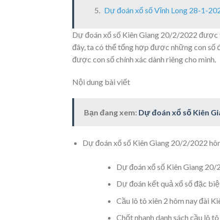
Dự đoán xổ số Vĩnh Long 28-1-202
Dự đoán xổ số Kiên Giang 20/2/2022 được 
đây, ta có thể tổng hợp được những con số 
được con số chính xác dành riêng cho mình.
Nội dung bài viết
Bạn đang xem:
Dự đoán xổ số Kiên Gi
Dự đoán xổ số Kiên Giang 20/2/2022 hô
Dự đoán xổ số Kiên Giang 20/
Dự đoán kết quả xổ số đặc biệ
Cầu lô tô xiên 2 hôm nay đài K
Chốt nhanh danh sách cầu lô tô 