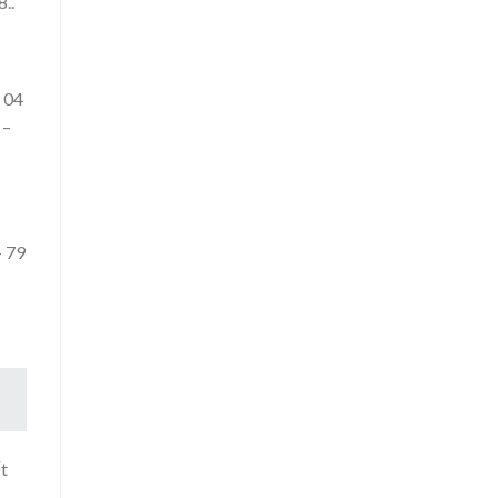
..
 04
 –
– 79
t