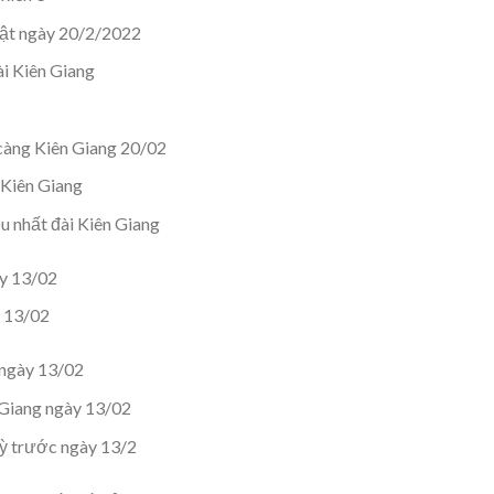
hật ngày 20/2/2022
i Kiên Giang
 càng Kiên Giang 20/02
 Kiên Giang
u nhất đài Kiên Giang
ày 13/02
y 13/02
 ngày 13/02
 Giang ngày 13/02
kỳ trước ngày 13/2