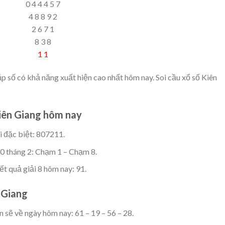
0 4 4 4 5 7
4 8 8 9 2
2 6 7 1
8 3 8
1 1
ặp số có khả năng xuất hiện cao nhất hôm nay. Soi cầu xổ số Kiên
Kiên Giang hôm nay
 đặc biệt: 807211.
0 tháng 2: Chạm 1 – Chạm 8.
t quả giải 8 hôm nay: 91.
n Giang
 sẽ về ngày hôm nay: 61 – 19 – 56 – 28.