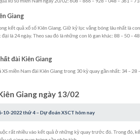
quả xổ số miền Nam ngày 20/02: 608 – 866 – 928 – 048 – 361 – 718
iên Giang
g kết quả xổ số Kiên Giang. Giữ kỷ lục vắng bóng lâu nhất là con
đại là 24 ngày. Theo sau đó là những con lô gan khác: 88 – 50 – 48
hất đài Kiên Giang
ả XS miền Nam đài Kiên Giang trong 30 kỳ quay gần nhất: 34 – 28 
Kiên Giang ngày 13/02
6-10-2022 thứ 4 – Dự đoán XSCT hôm nay
ộc rất nhiều vào kết quả ở những kỳ quay trước đó. Trong đó, kế
iệu vô cùng quan trọng cần phân tích.