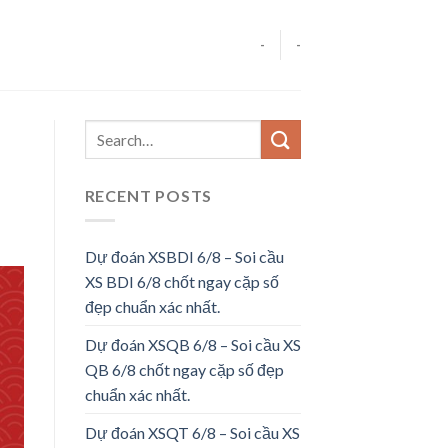
-
-
RECENT POSTS
Dự đoán XSBDI 6/8 – Soi cầu
XS BDI 6/8 chốt ngay cặp số
đẹp chuẩn xác nhất.
Dự đoán XSQB 6/8 – Soi cầu XS
QB 6/8 chốt ngay cặp số đẹp
chuẩn xác nhất.
Dự đoán XSQT 6/8 – Soi cầu XS