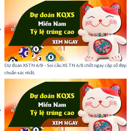
Dự đoán XSTN 6/8 – Soi cầu XS TN 6/8 chốt ngay cặp số đẹp
chuẩn xác nhất.