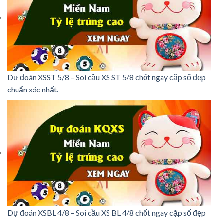
Dự đoán XSST 5/8 – Soi cầu XS ST 5/8 chốt ngay cặp số đẹp
chuẩn xác nhất.
Dự đoán XSBL 4/8 – Soi cầu XS BL 4/8 chốt ngay cặp số đẹp