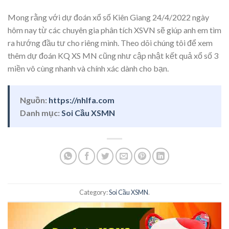
Mong rằng với dự đoán xổ số Kiên Giang 24/4/2022 ngày
hôm nay từ các chuyên gia phân tích XSVN sẽ giúp anh em tìm
ra hướng đầu tư cho riêng mình. Theo dõi chúng tôi để xem
thêm dự đoán KQ XS MN cũng như cập nhật kết quả xổ số 3
miền vô cùng nhanh và chính xác dành cho bạn.
Nguồn:
https://nhlfa.com
Danh mục:
Soi Cầu XSMN
Category:
Soi Cầu XSMN
.