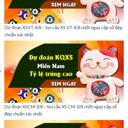
Dự đoán XSVT 4/8 – Soi cầu XS VT 4/8 chốt ngay cặp số đẹp
chuẩn xác nhất.
Dự đoán XSCM 3/8 – Soi cầu XS CM 3/8 chốt ngay cặp số
đẹp chuẩn xác nhất.