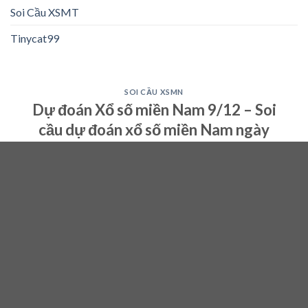
Soi Cầu XSMT
Tinycat99
SOI CẦU XSMN
Dự đoán Xổ số miền Nam 9/12 – Soi
cầu dự đoán xổ số miền Nam ngày
9/12/2020
Có thể bạn quan tâm
Dự đoán XSDN 1/4 – Soi cầu XS DN 1/4 chốt
ngay cặp số đẹp chuẩn xác nhất.
Dự đoán xổ số Vũng Tàu 26-7-2022 thứ 3 – Dự