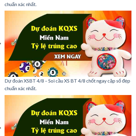
chuẩn xác nhất.
Dự đoán XSBT 4/8 – Soi cầu XS BT 4/8 chốt ngay cặp số đẹp
chuẩn xác nhất.