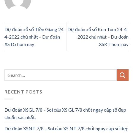
Dự đoán xổ số Tiền Giang 24-
Dự đoán xổ số Kon Tum 24-4-
4-2022 chủ nhật – Dự đoán
2022 chủ nhật – Dự đoán
XSTG hôm nay
XSKT hôm nay
RECENT POSTS
Dự đoán XSGL 7/8 – Soi cầu XS GL 7/8 chốt ngay cặp số đẹp
chuẩn xác nhất.
Dự đoán XSNT 7/8 – Soi cầu XS NT 7/8 chốt ngay cặp số đẹp