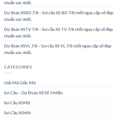
chuẩn xác nhất.
Dự đoán XSBD 7/8 – Soi cầu XS BD 7/8 chốt ngay cặp số đẹp
chuẩn xác nhất.
Dự đoán XSTV 7/8 – Soi cầu XS TV 7/8 chốt ngay cặp số đẹp
chuẩn xác nhất.
Dự đoán XSVL 7/8 – Soi cầu XS VL 7/8 chốt ngay cặp số đẹp
chuẩn xác nhất.
CATEGORIES
Giải Mã Giấc Mơ
Soi Cầu – Dự Đoán Xổ Số 3 Miền
Soi Cầu XSMB
Soi Cầu XSMN