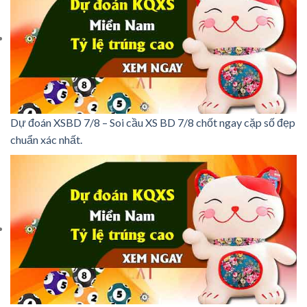
Dự đoán XSBD 7/8 – Soi cầu XS BD 7/8 chốt ngay cặp số đẹp
chuẩn xác nhất.