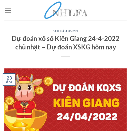
Skip
to
content
SOI CẦU XSMN
Dự đoán xổ số Kiên Giang 24-4-2022
chủ nhật – Dự đoán XSKG hôm nay
23
Apr