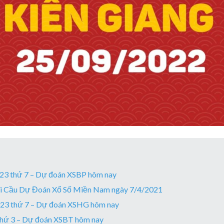
23 thứ 7 – Dự đoán XSBP hôm nay
oi Cầu Dự Đoán Xổ Số Miền Nam ngày 7/4/2021
023 thứ 7 – Dự đoán XSHG hôm nay
thứ 3 – Dự đoán XSBT hôm nay