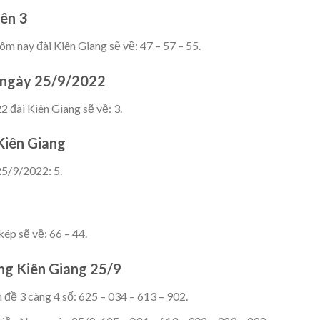
iên 3
ôm nay đài Kiên Giang sẽ về: 47 – 57 – 55.
t ngày 25/9/2022
đài Kiên Giang sẽ về: 3.
Kiên Giang
25/9/2022: 5.
ép sẽ về: 66 – 44.
àng Kiên Giang 25/9
đề 3 càng 4 số: 625 – 034 – 613 – 902.