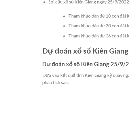
Soi cầu xổ số Kiên Giang ngày 25/9/2022
Tham khảo dàn đề 10 con đài K
Tham khảo dàn đề 20 con đài K
Tham khảo dàn đề 36 con đài K
Dự đoán xổ số Kiên Gian
Dự đoán xổ số Kiên Giang 25/9/
Dựa vào kết quả tỉnh Kiên Giang kỳ quay ngà
phân tích sau: