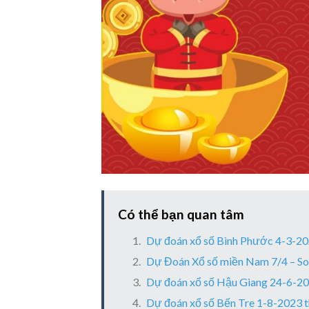
Có thể bạn quan tâm
Dự đoán xổ số Bình Phước 4-3-20
Dự Đoán Xổ số miền Nam 7/4 – S
Dự đoán xổ số Hậu Giang 24-6-2
Dự đoán xổ số Bến Tre 1-8-2023 