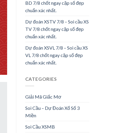
BD 7/8 chốt ngay cặp số đẹp
chuẩn xác nhất.
Dự đoán XSTV 7/8 – Soi cầu XS
TV 7/8 chốt ngay cặp số đẹp
chuẩn xác nhất.
Dự đoán XSVL 7/8 – Soi cầu XS
VL 7/8 chốt ngay cặp số đẹp
chuẩn xác nhất.
CATEGORIES
Giải Mã Giấc Mơ
Soi Cầu – Dự Đoán Xổ Số 3
Miền
Soi Cầu XSMB