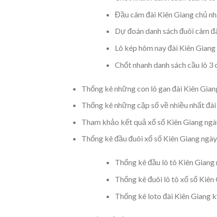
Đầu câm đài Kiên Giang chủ n
Dự đoán danh sách đuôi câm đà
Lô kép hôm nay đài Kiên Giang
Chốt nhanh danh sách cầu lô 3
Thống kê những con lô gan đài Kiên Gian
Thống kê những cặp số về nhiều nhất đài
Tham khảo kết quả xổ số Kiên Giang ngà
Thống kê đầu đuôi xổ số Kiên Giang ngày
Thống kê đầu lô tô Kiên Giang
Thống kê đuôi lô tô xổ số Kiên
Thống kê loto đài Kiên Giang 