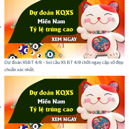
Dự đoán XSBT 4/8 – Soi cầu XS BT 4/8 chốt ngay cặp số đẹp
chuẩn xác nhất.