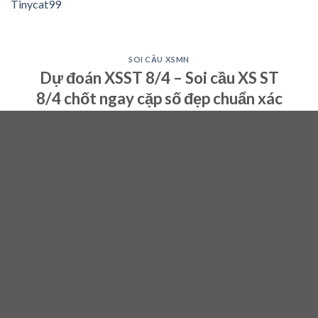
Tinycat99
SOI CẦU XSMN
Dự đoán XSST 8/4 – Soi cầu XS ST
8/4 chốt ngay cặp số đẹp chuẩn xác
nhất.
07
Apr