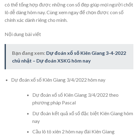
có thể tổng hợp được những con số đẹp giúp mọi người chốt
lô dễ dàng hôm nay. Cùng xem ngay để chọn được con số
chính xác dành riêng cho mình.
Nội dung bài viết
Bạn đang xem:
Dự đoán xổ số Kiên Giang 3-4-2022
chủ nhật – Dự đoán XSKG hôm nay
Dự đoán xổ số Kiên Giang 3/4/2022 hôm nay
Dự đoán xổ số Kiên Giang 3/4/2022 theo
phương pháp Pascal
Dự đoán kết quả xổ số đặc biệt Kiên Giang hôm
nay
Cầu lô tô xiên 2 hôm nay đài Kiên Giang