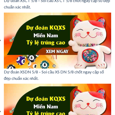
Dự đoán XSCT 5/8 – Soi cầu XS CT 5/8 chốt ngay cặp số đẹp
chuẩn xác nhất.
Dự đoán XSDN 5/8 – Soi cầu XS DN 5/8 chốt ngay cặp số
đẹp chuẩn xác nhất.