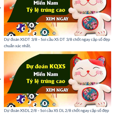
Dự đoán XSDT 3/8 – Soi cầu XS DT 3/8 chốt ngay cặp số đẹp
chuẩn xác nhất.
Dự đoán XSDL 2/8 – Soi cầu XS DL 2/8 chốt ngay cặp số đẹp