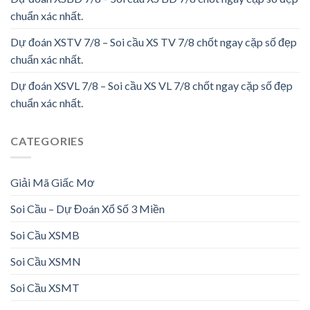
chuẩn xác nhất.
Dự đoán XSTV 7/8 – Soi cầu XS TV 7/8 chốt ngay cặp số đẹp
chuẩn xác nhất.
Dự đoán XSVL 7/8 – Soi cầu XS VL 7/8 chốt ngay cặp số đẹp
chuẩn xác nhất.
CATEGORIES
Giải Mã Giấc Mơ
Soi Cầu – Dự Đoán Xổ Số 3 Miền
Soi Cầu XSMB
Soi Cầu XSMN
Soi Cầu XSMT