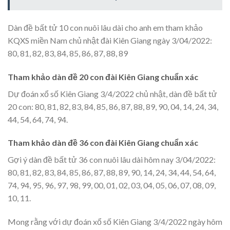
Dàn đề bất tử 10 con nuôi lâu dài cho anh em tham khảo
KQXS miền Nam chủ nhật đài Kiên Giang ngày 3/04/2022:
80, 81, 82, 83, 84, 85, 86, 87, 88, 89
Tham khảo dàn đề 20 con đài Kiên Giang chuẩn xác
Dự đoán xổ số Kiên Giang 3/4/2022 chủ nhật, dàn đề bất tử
20 con: 80, 81, 82, 83, 84, 85, 86, 87, 88, 89, 90, 04, 14, 24, 34,
44, 54, 64, 74, 94.
Tham khảo dàn đề 36 con đài Kiên Giang chuẩn xác
Gợi ý dàn đề bất tử 36 con nuôi lâu dài hôm nay 3/04/2022:
80, 81, 82, 83, 84, 85, 86, 87, 88, 89, 90, 14, 24, 34, 44, 54, 64,
74, 94, 95, 96, 97, 98, 99, 00, 01, 02, 03, 04, 05, 06, 07, 08, 09,
10, 11.
Mong rằng với dự đoán xổ số Kiên Giang 3/4/2022 ngày hôm