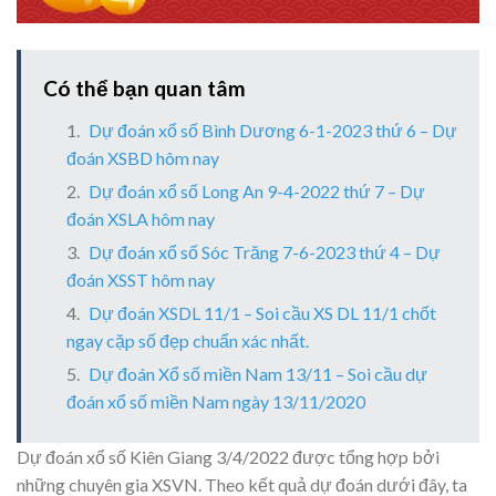
Có thể bạn quan tâm
Dự đoán xổ số Bình Dương 6-1-2023 thứ 6 – Dự
đoán XSBD hôm nay
Dự đoán xổ số Long An 9-4-2022 thứ 7 – Dự
đoán XSLA hôm nay
Dự đoán xổ số Sóc Trăng 7-6-2023 thứ 4 – Dự
đoán XSST hôm nay
Dự đoán XSDL 11/1 – Soi cầu XS DL 11/1 chốt
ngay cặp số đẹp chuẩn xác nhất.
Dự đoán Xổ số miền Nam 13/11 – Soi cầu dự
đoán xổ số miền Nam ngày 13/11/2020
Dự đoán xổ số Kiên Giang 3/4/2022 được tổng hợp bởi
những chuyên gia XSVN. Theo kết quả dự đoán dưới đây, ta