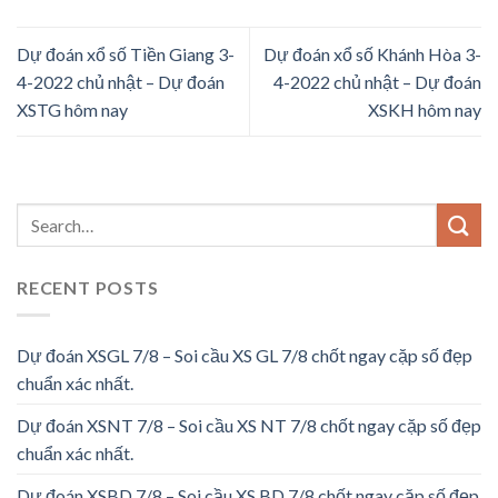
Dự đoán xổ số Tiền Giang 3-
Dự đoán xổ số Khánh Hòa 3-
4-2022 chủ nhật – Dự đoán
4-2022 chủ nhật – Dự đoán
XSTG hôm nay
XSKH hôm nay
RECENT POSTS
Dự đoán XSGL 7/8 – Soi cầu XS GL 7/8 chốt ngay cặp số đẹp
chuẩn xác nhất.
Dự đoán XSNT 7/8 – Soi cầu XS NT 7/8 chốt ngay cặp số đẹp
chuẩn xác nhất.
Dự đoán XSBD 7/8 – Soi cầu XS BD 7/8 chốt ngay cặp số đẹp