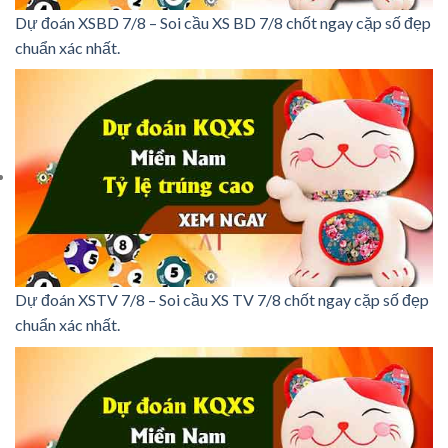
Dự đoán XSBD 7/8 – Soi cầu XS BD 7/8 chốt ngay cặp số đẹp
chuẩn xác nhất.
Dự đoán XSTV 7/8 – Soi cầu XS TV 7/8 chốt ngay cặp số đẹp
chuẩn xác nhất.