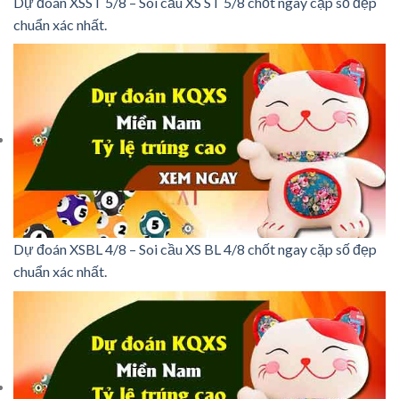
Dự đoán XSST 5/8 – Soi cầu XS ST 5/8 chốt ngay cặp số đẹp
chuẩn xác nhất.
Dự đoán XSBL 4/8 – Soi cầu XS BL 4/8 chốt ngay cặp số đẹp
chuẩn xác nhất.