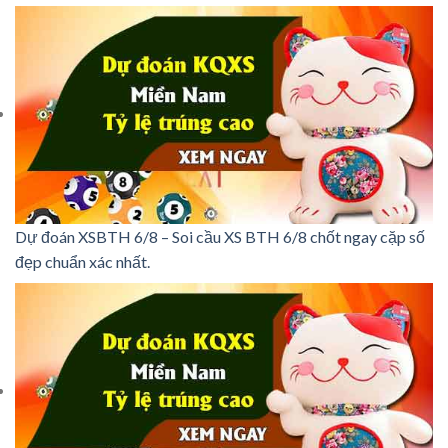
Dự đoán XSBTH 6/8 – Soi cầu XS BTH 6/8 chốt ngay cặp số
đẹp chuẩn xác nhất.