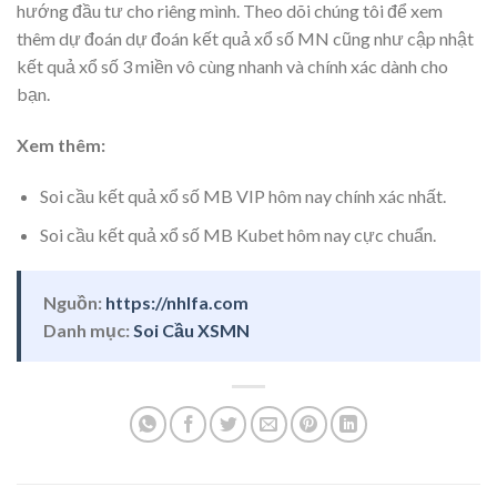
hướng đầu tư cho riêng mình. Theo dõi chúng tôi để xem
thêm dự đoán dự đoán kết quả xổ số MN cũng như cập nhật
kết quả xổ số 3 miền vô cùng nhanh và chính xác dành cho
bạn.
Xem thêm:
Soi cầu kết quả xổ số MB VIP hôm nay chính xác nhất.
Soi cầu kết quả xổ số MB Kubet hôm nay cực chuẩn.
Nguồn:
https://nhlfa.com
Danh mục:
Soi Cầu XSMN