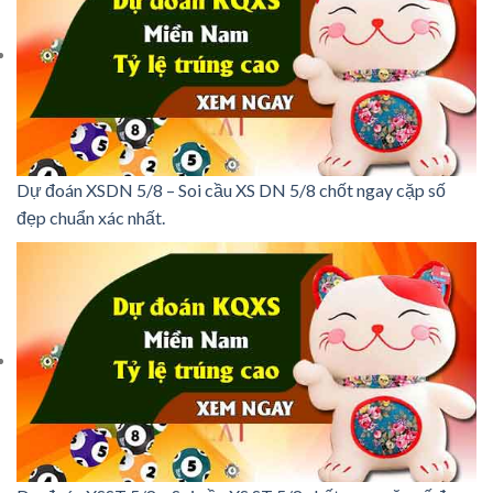
Dự đoán XSDN 5/8 – Soi cầu XS DN 5/8 chốt ngay cặp số
đẹp chuẩn xác nhất.