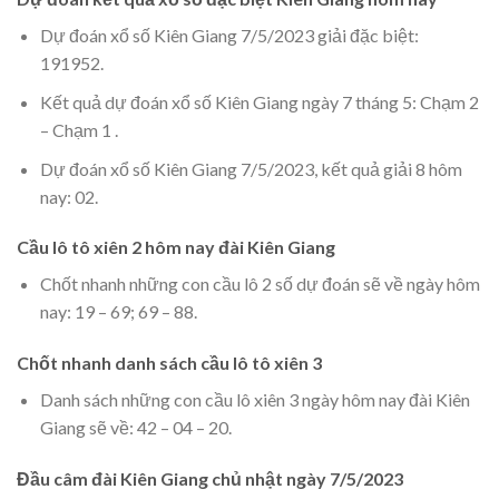
Dự đoán xổ số Kiên Giang 7/5/2023 giải đặc biệt:
191952.
Kết quả dự đoán xổ số Kiên Giang ngày 7 tháng 5: Chạm 2
– Chạm 1 .
Dự đoán xổ số Kiên Giang 7/5/2023, kết quả giải 8 hôm
nay: 02.
Cầu lô tô xiên 2 hôm nay đài Kiên Giang
Chốt nhanh những con cầu lô 2 số dự đoán sẽ về ngày hôm
nay: 19 – 69; 69 – 88.
Chốt nhanh danh sách cầu lô tô xiên 3
Danh sách những con cầu lô xiên 3 ngày hôm nay đài Kiên
Giang sẽ về: 42 – 04 – 20.
Đầu câm đài Kiên Giang chủ nhật ngày 7/5/2023