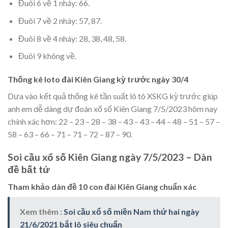
Đuôi 6 về 1 nháy: 66.
Đuôi 7 về 2 nháy: 57, 87.
Đuôi 8 về 4 nháy: 28, 38, 48, 58.
Đuôi 9 không về.
Thống kê loto đài Kiên Giang kỳ trước ngày 30/4
Dựa vào kết quả thống kê tần suất lô tô XSKG kỳ trước giúp
anh em dễ dàng dự đoán xổ số Kiên Giang 7/5/2023 hôm nay
chính xác hơn: 22 – 23 – 28 – 38 – 43 – 43 – 44 – 48 – 51 – 57 –
58 – 63 – 66 – 71 – 71 – 72 – 87 – 90.
Soi cầu xổ số Kiên Giang ngày 7/5/2023 – Dàn
đề bất tử
Tham khảo dàn đề 10 con đài Kiên Giang chuẩn xác
Xem thêm :
Soi cầu xổ số miền Nam thứ hai ngày
21/6/2021 bắt lô siêu chuẩn