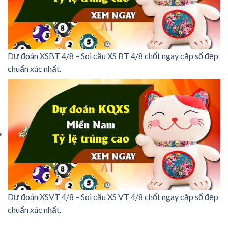
Dự đoán XSBT 4/8 – Soi cầu XS BT 4/8 chốt ngay cặp số đẹp
chuẩn xác nhất.
Dự đoán XSVT 4/8 – Soi cầu XS VT 4/8 chốt ngay cặp số đẹp
chuẩn xác nhất.