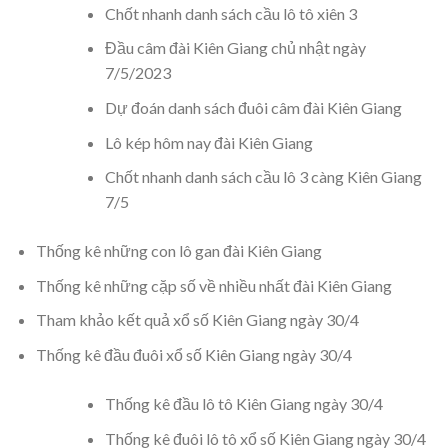
Chốt nhanh danh sách cầu lô tô xiên 3
Đầu câm đài Kiên Giang chủ nhật ngày
7/5/2023
Dự đoán danh sách đuôi câm đài Kiên Giang
Lô kép hôm nay đài Kiên Giang
Chốt nhanh danh sách cầu lô 3 càng Kiên Giang
7/5
Thống kê những con lô gan đài Kiên Giang
Thống kê những cặp số về nhiều nhất đài Kiên Giang
Tham khảo kết quả xổ số Kiên Giang ngày 30/4
Thống kê đầu đuôi xổ số Kiên Giang ngày 30/4
Thống kê đầu lô tô Kiên Giang ngày 30/4
Thống kê đuôi lô tô xổ số Kiên Giang ngày 30/4