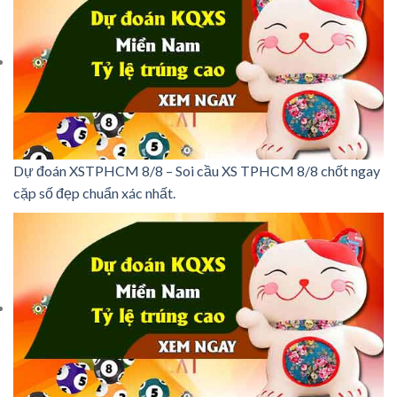
Dự đoán XSTPHCM 8/8 – Soi cầu XS TPHCM 8/8 chốt ngay
cặp số đẹp chuẩn xác nhất.