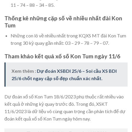
11 – 74 – 88 – 34 – 85.
Thống kê những cặp số về nhiều nhất đài Kon
Tum
Những con lô về nhiều nhất trong KQXS MT đài Kon Tum
trong 30 kỳ quay gần nhất: 03 – 29 – 78 – 79 – 07.
Tham khảo kết quả xổ số Kon Tum ngày 11/6
Xem thêm :
Dự đoán XSBDI 25/6 – Soi cầu XS BDI
25/6 chốt ngay cặp số đẹp chuẩn xác nhất.
Dự đoán xổ số Kon Tum 18/6/2023 phụ thuộc rất nhiều vào
kết quả ở những kỳ quay trước đó. Trong đó, XSKT
11/6/2023 là dữ liệu vô cùng quan trọng cần phân tích để dự
đoán kết quả xổ số Kon Tum ngày hôm nay.