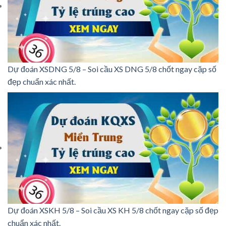
Dự đoán XSDNG 5/8 – Soi cầu XS DNG 5/8 chốt ngay cặp số
đẹp chuẩn xác nhất.
Dự đoán XSKH 5/8 – Soi cầu XS KH 5/8 chốt ngay cặp số đẹp
chuẩn xác nhất.