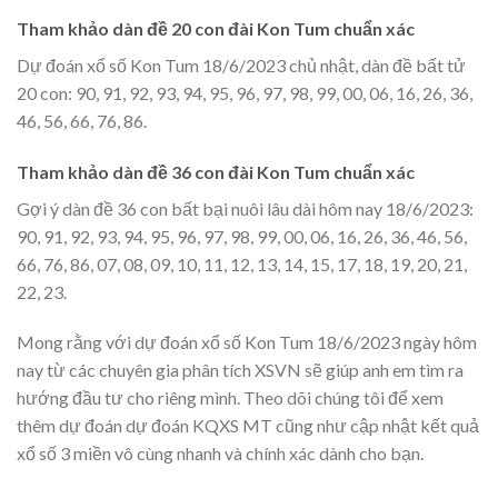
Tham khảo dàn đề 20 con đài Kon Tum chuẩn xác
Dự đoán xổ số Kon Tum 18/6/2023 chủ nhật, dàn đề bất tử
20 con: 90, 91, 92, 93, 94, 95, 96, 97, 98, 99, 00, 06, 16, 26, 36,
46, 56, 66, 76, 86.
Tham khảo dàn đề 36 con đài Kon Tum chuẩn xác
Gợi ý dàn đề 36 con bất bại nuôi lâu dài hôm nay 18/6/2023:
90, 91, 92, 93, 94, 95, 96, 97, 98, 99, 00, 06, 16, 26, 36, 46, 56,
66, 76, 86, 07, 08, 09, 10, 11, 12, 13, 14, 15, 17, 18, 19, 20, 21,
22, 23.
Mong rằng với dự đoán xổ số Kon Tum 18/6/2023 ngày hôm
nay từ các chuyên gia phân tích XSVN sẽ giúp anh em tìm ra
hướng đầu tư cho riêng mình. Theo dõi chúng tôi để xem
thêm dự đoán dự đoán KQXS MT cũng như cập nhật kết quả
xổ số 3 miền vô cùng nhanh và chính xác dành cho bạn.