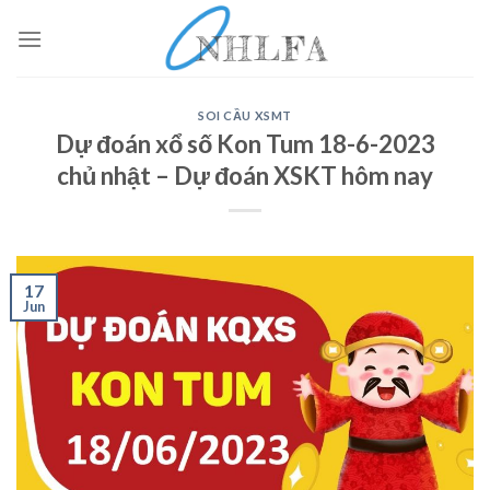
Skip
to
content
SOI CẦU XSMT
Dự đoán xổ số Kon Tum 18-6-2023
chủ nhật – Dự đoán XSKT hôm nay
17
Jun