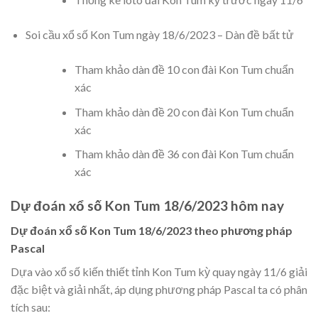
Soi cầu xổ số Kon Tum ngày 18/6/2023 – Dàn đề bất tử
Tham khảo dàn đề 10 con đài Kon Tum chuẩn
xác
Tham khảo dàn đề 20 con đài Kon Tum chuẩn
xác
Tham khảo dàn đề 36 con đài Kon Tum chuẩn
xác
Dự đoán xổ số Kon Tum 18/6/2023 hôm nay
Dự đoán xổ số Kon Tum 18/6/2023 theo phương pháp
Pascal
Dựa vào xổ số kiến thiết tỉnh Kon Tum kỳ quay ngày 11/6 giải
đặc biệt và giải nhất, áp dụng phương pháp Pascal ta có phân
tích sau: