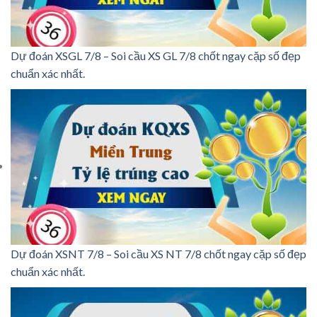
Dự đoán XSGL 7/8 – Soi cầu XS GL 7/8 chốt ngay cặp số đẹp
chuẩn xác nhất.
Dự đoán XSNT 7/8 – Soi cầu XS NT 7/8 chốt ngay cặp số đẹp
chuẩn xác nhất.