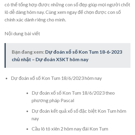
có thể tổng hợp được những con số đẹp giúp mọi người chốt
lô dễ dàng hôm nay. Cùng xem ngay để chọn được con số
chính xác dành riêng cho mình.
Nội dung bài viết
Bạn đang xem:
Dự đoán xổ số Kon Tum 18-6-2023
chủ nhật – Dự đoán XSKT hôm nay
Dự đoán xổ số Kon Tum 18/6/2023 hôm nay
Dự đoán xổ số Kon Tum 18/6/2023 theo
phương pháp Pascal
Dự đoán kết quả xổ số đặc biệt Kon Tum hôm
nay
Cầu lô tô xiên 2 hôm nay đài Kon Tum