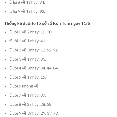
Đầu 8 về 1 nháy: 84.
Đầu 9 về 1 nháy: 92.
Thống kê đuôi lô tô xổ số Kon Tum ngày 11/6
Đuôi 0 về 2 nháy: 10, 30.
Đuôi 1 về 1 nháy: 41.
Đuôi 2 về 3 nháy: 12, 62, 92.
Đuôi 3 về 1 nháy: 03.
Đuôi 4 về 3 nháy: 04, 44, 84.
Đuôi 5 về 1 nháy: 15.
Đuôi 6 không về.
Đuôi 7 về 1 nháy: 07.
Đuôi 8 về 2 nháy: 28, 58.
Đuôi 9 về 3 nháy: 29, 39, 79.