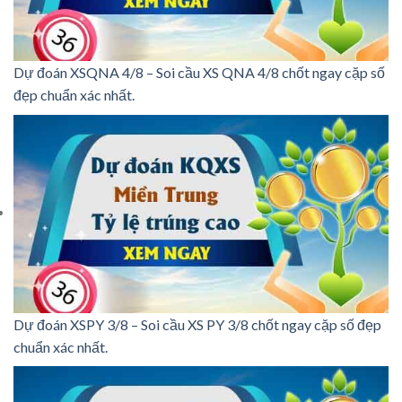
Dự đoán XSQNA 4/8 – Soi cầu XS QNA 4/8 chốt ngay cặp số
đẹp chuẩn xác nhất.
Dự đoán XSPY 3/8 – Soi cầu XS PY 3/8 chốt ngay cặp số đẹp
chuẩn xác nhất.