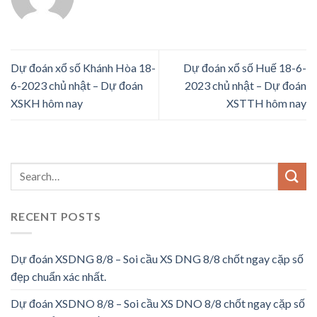
Dự đoán xổ số Khánh Hòa 18-
Dự đoán xổ số Huế 18-6-
6-2023 chủ nhật – Dự đoán
2023 chủ nhật – Dự đoán
XSKH hôm nay
XSTTH hôm nay
RECENT POSTS
Dự đoán XSDNG 8/8 – Soi cầu XS DNG 8/8 chốt ngay cặp số
đẹp chuẩn xác nhất.
Dự đoán XSDNO 8/8 – Soi cầu XS DNO 8/8 chốt ngay cặp số