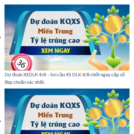
Dự đoán XSDLK 4/8 – Soi cầu XS DLK 4/8 chốt ngay cặp số
đẹp chuẩn xác nhất.