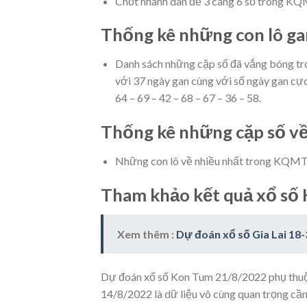
Chốt nhanh dàn đề 3 càng 6 số trong KQM
Thống kê những con lô ga
Danh sách những cặp số đã vắng bóng tro
với 37 ngày gan cùng với số ngày gan cực 
64 – 69 – 42 – 68 – 67 – 36 – 58.
Thống kê những cặp số về
Những con lô về nhiều nhất trong KQMT đ
Tham khảo kết quả xổ số
Xem thêm :
Dự đoán xổ số Gia Lai 18
Dự đoán xổ số Kon Tum 21/8/2022 phụ thuộc
14/8/2022 là dữ liệu vô cùng quan trọng cầ