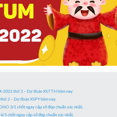
-4-2022 thứ 2 – Dự đoán XSTTH hôm nay
 thứ 2 – Dự đoán XSPY hôm nay
DNO 3/1 chốt ngay cặp số đẹp chuẩn xác nhất.
4/5 chốt ngay cặp số đẹp chuẩn xác nhất.