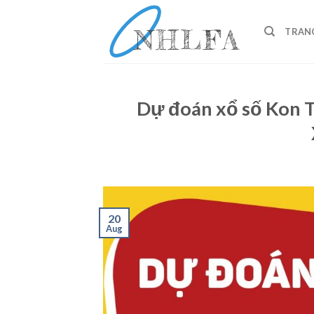
Skip
to
TRAN
content
Dự đoán xổ số Kon 
20
Aug