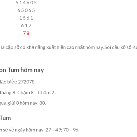
5 1 4 6 0 5
6 5 0 6 5
1 5 6 1
6 1 7
7 8
 là cặp số có khả năng xuất hiện cao nhất hôm nay. Soi cầu xổ số K
Kon Tum hôm nay
ặc biệt: 272078.
tháng 8: Chạm 8 – Chạm 2 .
ả giải 8 hôm nay: 88.
 Tum
 sẽ về ngày hôm nay: 27 – 49; 70 – 96.