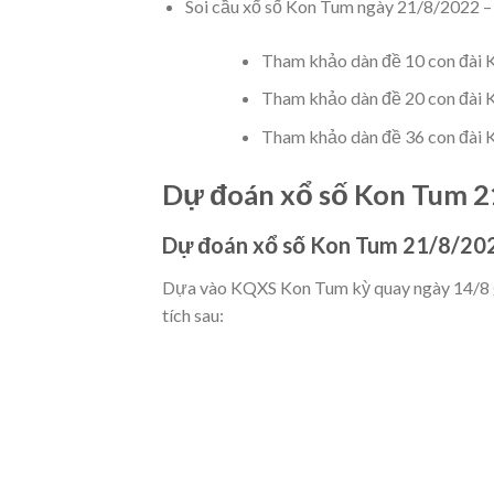
Soi cầu xổ số Kon Tum ngày 21/8/2022 –
Tham khảo dàn đề 10 con đài 
Tham khảo dàn đề 20 con đài 
Tham khảo dàn đề 36 con đài 
Dự đoán xổ số Kon Tum 
Dự đoán xổ số Kon Tum 21/8/20
Dựa vào KQXS Kon Tum kỳ quay ngày 14/8 gi
tích sau: