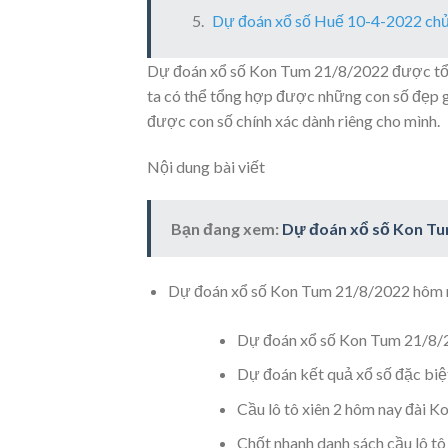
Dự đoán xổ số Huế 10-4-2022 ch
Dự đoán xổ số Kon Tum 21/8/2022 được tổn
ta có thể tổng hợp được những con số đẹp 
được con số chính xác dành riêng cho mình.
Nội dung bài viết
Bạn đang xem:
Dự đoán xổ số Kon Tu
Dự đoán xổ số Kon Tum 21/8/2022 hôm 
Dự đoán xổ số Kon Tum 21/8/
Dự đoán kết quả xổ số đặc bi
Cầu lô tô xiên 2 hôm nay đài 
Chốt nhanh danh sách cầu lô tô 