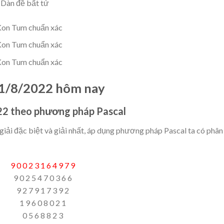
 Dàn đề bất tử
Kon Tum chuẩn xác
Kon Tum chuẩn xác
Kon Tum chuẩn xác
21/8/2022 hôm nay
22 theo phương pháp Pascal
ải đặc biệt và giải nhất, áp dụng phương pháp Pascal ta có phân
9 0 0 2 3 1 6 4 9 7 9
9 0 2 5 4 7 0 3 6 6
9 2 7 9 1 7 3 9 2
1 9 6 0 8 0 2 1
0 5 6 8 8 2 3