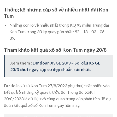
Thống kê những cặp số về nhiều nhất đài Kon
Tum
Những con lô về nhiều nhất trong KQ XS miền Trung đài
Kon Tum trong 30 kỳ quay gần nhất: 92 – 18 – 03 – 06 –
39.
Tham khảo kết quả xổ số Kon Tum ngày 20/8
Xem thêm :
Dự đoán XSGL 20/3 – Soi cầu XS GL
20/3 chốt ngay cặp số đẹp chuẩn xác nhất.
Dự đoán xổ số Kon Tum 27/8/2023 phụ thuộc rất nhiều vào
kết quả ở những kỳ quay trước đó. Trong đó, XSKT
20/8/2023 là dữ liệu vô cùng quan trọng cần phân tích để dự
đoán kết quả xổ số Kon Tum ngày hôm nay.