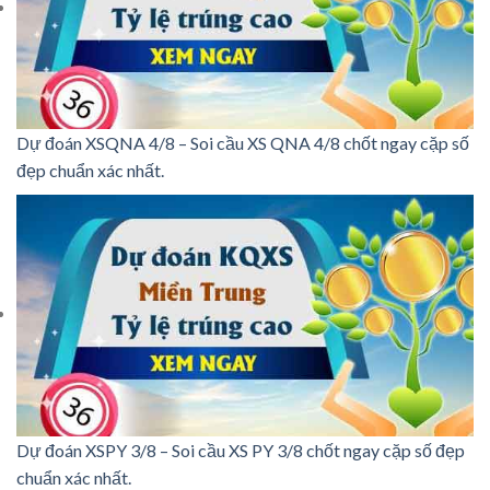
Dự đoán XSQNA 4/8 – Soi cầu XS QNA 4/8 chốt ngay cặp số
đẹp chuẩn xác nhất.
Dự đoán XSPY 3/8 – Soi cầu XS PY 3/8 chốt ngay cặp số đẹp
chuẩn xác nhất.