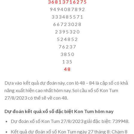
3 6 8 1 3 7 1 6 2 7 5
9 4 9 4 0 8 7 8 9 2
3 3 3 4 8 5 5 7 1
6 6 7 2 3 0 2 8
2 3 9 5 3 2 0
5 2 4 8 5 2
7 6 2 3 7
3 8 5 0
1 3 5
4 8
Dựa vào kết quả dự đoán này, con lô 48 – 84 là cặp số có khả
năng xuất hiện cao nhất hôm nay. Soi cầu xổ số Kon Tum
27/8/2023 có thể sẽ về con 48.
Dự đoán kết quả xổ số đặc biệt Kon Tum hôm nay
Dự đoán xổ số Kon Tum 27/8/2023 giải đặc biệt: 739948.
Kết quả dự đoán xổ số Kon Tum ngày 27 tháng 8: Chạm 8