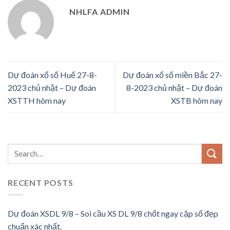
NHLFA ADMIN
Dự đoán xổ số Huế 27-8-
Dự đoán xổ số miền Bắc 27-
2023 chủ nhật – Dự đoán
8-2023 chủ nhật – Dự đoán
XSTTH hôm nay
XSTB hôm nay
RECENT POSTS
Dự đoán XSDL 9/8 – Soi cầu XS DL 9/8 chốt ngay cặp số đẹp
chuẩn xác nhất.