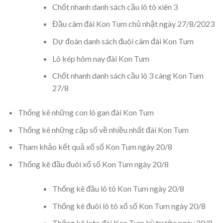
Chốt nhanh danh sách cầu lô tô xiên 3
Đầu câm đài Kon Tum chủ nhật ngày 27/8/2023
Dự đoán danh sách đuôi câm đài Kon Tum
Lô kép hôm nay đài Kon Tum
Chốt nhanh danh sách cầu lô 3 càng Kon Tum
27/8
Thống kê những con lô gan đài Kon Tum
Thống kê những cặp số về nhiều nhất đài Kon Tum
Tham khảo kết quả xổ số Kon Tum ngày 20/8
Thống kê đầu đuôi xổ số Kon Tum ngày 20/8
Thống kê đầu lô tô Kon Tum ngày 20/8
Thống kê đuôi lô tô xổ số Kon Tum ngày 20/8
Thống kê loto đài Kon Tum kỳ trước ngày 20/8