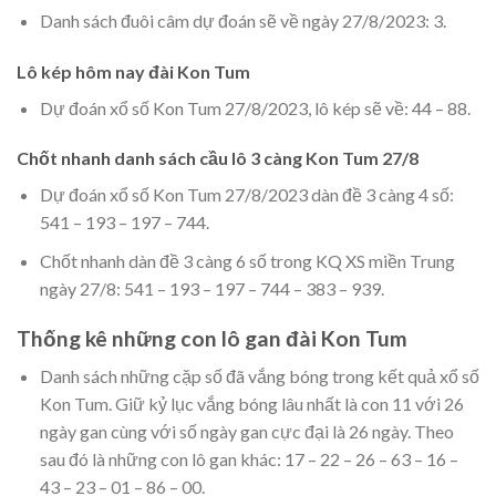
Danh sách đuôi câm dự đoán sẽ về ngày 27/8/2023: 3.
Lô kép hôm nay đài Kon Tum
Dự đoán xổ số Kon Tum 27/8/2023, lô kép sẽ về: 44 – 88.
Chốt nhanh danh sách cầu lô 3 càng Kon Tum 27/8
Dự đoán xổ số Kon Tum 27/8/2023 dàn đề 3 càng 4 số:
541 – 193 – 197 – 744.
Chốt nhanh dàn đề 3 càng 6 số trong KQ XS miền Trung
ngày 27/8: 541 – 193 – 197 – 744 – 383 – 939.
Thống kê những con lô gan đài Kon Tum
Danh sách những cặp số đã vắng bóng trong kết quả xổ số
Kon Tum. Giữ kỷ lục vắng bóng lâu nhất là con 11 với 26
ngày gan cùng với số ngày gan cực đại là 26 ngày. Theo
sau đó là những con lô gan khác: 17 – 22 – 26 – 63 – 16 –
43 – 23 – 01 – 86 – 00.