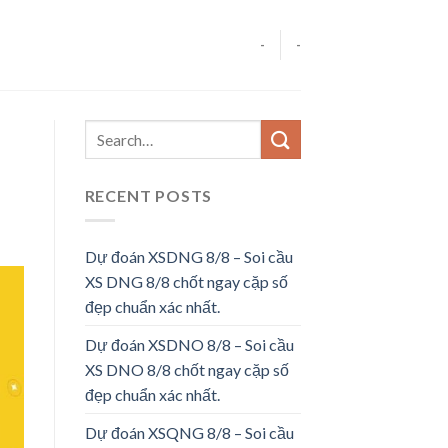
-
-
RECENT POSTS
Dự đoán XSDNG 8/8 – Soi cầu
XS DNG 8/8 chốt ngay cặp số
đẹp chuẩn xác nhất.
Dự đoán XSDNO 8/8 – Soi cầu
XS DNO 8/8 chốt ngay cặp số
đẹp chuẩn xác nhất.
Dự đoán XSQNG 8/8 – Soi cầu