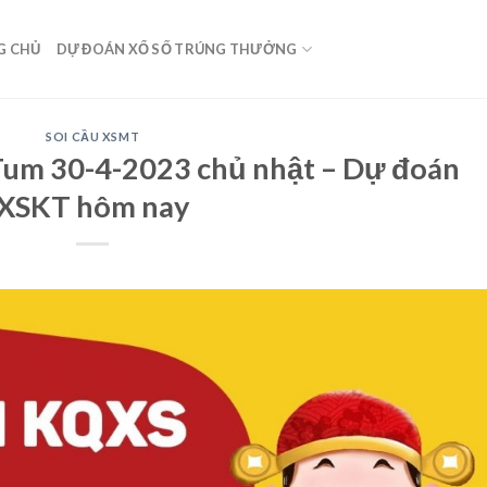
G CHỦ
DỰ ĐOÁN XỔ SỐ TRÚNG THƯỞNG
SOI CẦU XSMT
Tum 30-4-2023 chủ nhật – Dự đoán
XSKT hôm nay