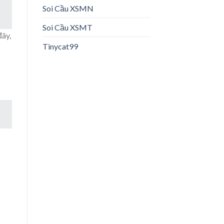
Soi Cầu XSMN
Soi Cầu XSMT
ây,
Tinycat99