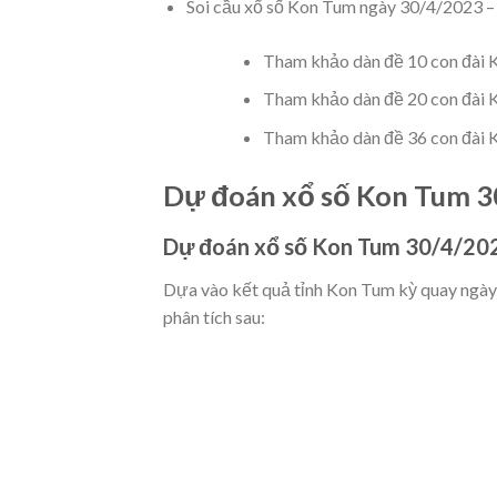
Soi cầu xổ số Kon Tum ngày 30/4/2023 –
Tham khảo dàn đề 10 con đài 
Tham khảo dàn đề 20 con đài 
Tham khảo dàn đề 36 con đài 
Dự đoán xổ số Kon Tum 
Dự đoán xổ số Kon Tum 30/4/20
Dựa vào kết quả tỉnh Kon Tum kỳ quay ngày 
phân tích sau: