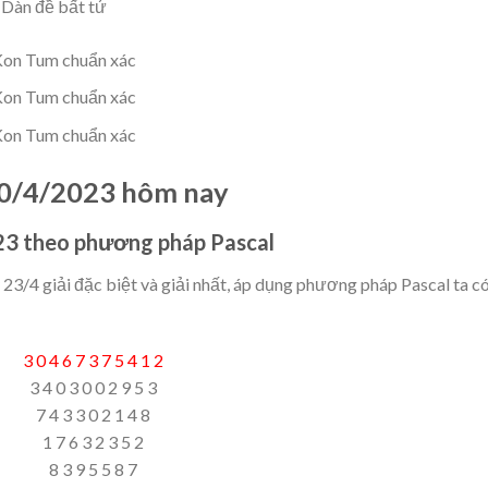
 Dàn đề bất tử
Kon Tum chuẩn xác
Kon Tum chuẩn xác
Kon Tum chuẩn xác
30/4/2023 hôm nay
23 theo phương pháp Pascal
23/4 giải đặc biệt và giải nhất, áp dụng phương pháp Pascal ta c
3 0 4 6 7 3 7 5 4 1 2
3 4 0 3 0 0 2 9 5 3
7 4 3 3 0 2 1 4 8
1 7 6 3 2 3 5 2
8 3 9 5 5 8 7