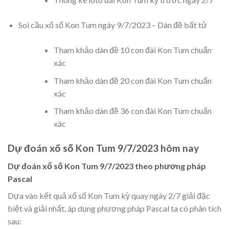
Soi cầu xổ số Kon Tum ngày 9/7/2023 – Dàn đề bất tử
Tham khảo dàn đề 10 con đài Kon Tum chuẩn
xác
Tham khảo dàn đề 20 con đài Kon Tum chuẩn
xác
Tham khảo dàn đề 36 con đài Kon Tum chuẩn
xác
Dự đoán xổ số Kon Tum 9/7/2023 hôm nay
Dự đoán xổ số Kon Tum 9/7/2023 theo phương pháp
Pascal
Dựa vào kết quả xổ số Kon Tum kỳ quay ngày 2/7 giải đặc
biệt và giải nhất, áp dụng phương pháp Pascal ta có phân tích
sau: