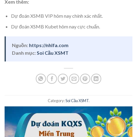
Xem thêm:
Dự đoán XSMB VIP hôm nay chính xác nhất.
Dự đoán XSMB Kubet hôm nay cực chuẩn.
Nguồn:
https://nhlfa.com
Danh mục:
Soi Cầu XSMT
Category:
Soi Cầu XSMT
.