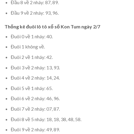
Đầu 8 về 2 nháy: 87, 89.
Đầu 9 về 2 nháy: 93, 96.
Thống kê đuôi lô tô xổ số Kon Tum ngày 2/7
Đuôi 0 về 1 nháy: 40.
Đuôi 1 không về.
Đuôi 2 về 1 nháy: 42.
Đuôi 3 về 2 nháy: 13, 93.
Đuôi 4 về 2 nháy: 14, 24.
Đuôi 5 về 1 nháy: 65.
Đuôi 6 về 2 nháy: 46, 96.
Đuôi 7 về 2 nháy: 07, 87.
Đuôi 8 về 5 nháy: 18, 18, 38, 48, 58.
Đuôi 9 về 2 nháy: 49, 89.