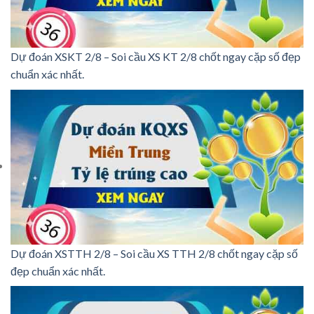
Dự đoán XSKT 2/8 – Soi cầu XS KT 2/8 chốt ngay cặp số đẹp
chuẩn xác nhất.
Dự đoán XSTTH 2/8 – Soi cầu XS TTH 2/8 chốt ngay cặp số
đẹp chuẩn xác nhất.