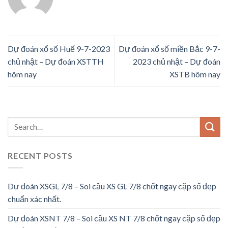
Dự đoán xổ số Huế 9-7-2023
Dự đoán xổ số miền Bắc 9-7-
chủ nhật – Dự đoán XSTTH
2023 chủ nhật – Dự đoán
hôm nay
XSTB hôm nay
RECENT POSTS
Dự đoán XSGL 7/8 – Soi cầu XS GL 7/8 chốt ngay cặp số đẹp
chuẩn xác nhất.
Dự đoán XSNT 7/8 – Soi cầu XS NT 7/8 chốt ngay cặp số đẹp