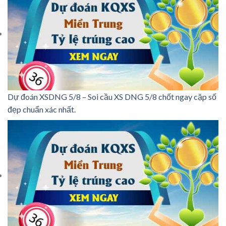
Dự đoán XSDNG 5/8 – Soi cầu XS DNG 5/8 chốt ngay cặp số
đẹp chuẩn xác nhất.