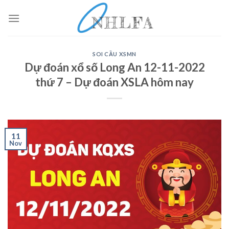
Skip
to
content
SOI CẦU XSMN
Dự đoán xổ số Long An 12-11-2022
thứ 7 – Dự đoán XSLA hôm nay
11
Nov