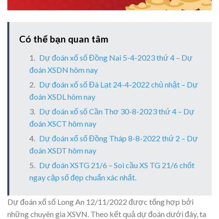
Có thể bạn quan tâm
Dự đoán xổ số Đồng Nai 5-4-2023 thứ 4 – Dự
đoán XSDN hôm nay
Dự đoán xổ số Đà Lạt 24-4-2022 chủ nhật – Dự
đoán XSDL hôm nay
Dự đoán xổ số Cần Thơ 30-8-2023 thứ 4 – Dự
đoán XSCT hôm nay
Dự đoán xổ số Đồng Tháp 8-8-2022 thứ 2 – Dự
đoán XSDT hôm nay
Dự đoán XSTG 21/6 – Soi cầu XS TG 21/6 chốt
ngay cặp số đẹp chuẩn xác nhất.
Dự đoán xổ số Long An 12/11/2022 được tổng hợp bởi
những chuyên gia XSVN. Theo kết quả dự đoán dưới đây, ta