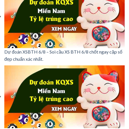
Dự đoán XSBTH 6/8 – Soi cầu XS BTH 6/8 chốt ngay cặp số
đẹp chuẩn xác nhất.