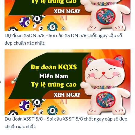
Dự đoán XSDN 5/8 – Soi cầu XS DN 5/8 chốt ngay cặp số
đẹp chuẩn xác nhất.
Dự đoán XSST 5/8 – Soi cầu XS ST 5/8 chốt ngay cặp số đẹp
chuẩn xác nhất.