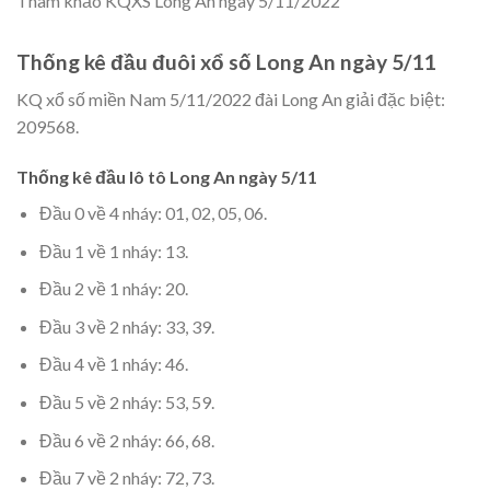
Tham khảo KQXS Long An ngày 5/11/2022
Thống kê đầu đuôi xổ số Long An ngày 5/11
KQ xổ số miền Nam 5/11/2022 đài Long An giải đặc biệt:
209568.
Thống kê đầu lô tô Long An ngày 5/11
Đầu 0 về 4 nháy: 01, 02, 05, 06.
Đầu 1 về 1 nháy: 13.
Đầu 2 về 1 nháy: 20.
Đầu 3 về 2 nháy: 33, 39.
Đầu 4 về 1 nháy: 46.
Đầu 5 về 2 nháy: 53, 59.
Đầu 6 về 2 nháy: 66, 68.
Đầu 7 về 2 nháy: 72, 73.