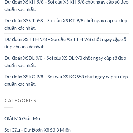
Dự đoán XSKH 9/8 – Soi cầu XS KH 9/8 chốt ngay cặp số đẹp
chuẩn xác nhất.
Dự đoán XSKT 9/8 – Soi cầu XS KT 9/8 chốt ngay cặp số đẹp
chuẩn xác nhất.
Dự đoán XSTTH 9/8 – Soi cầu XS TTH 9/8 chốt ngay cặp số
đẹp chuẩn xác nhất.
Dự đoán XSDL 9/8 – Soi cầu XS DL 9/8 chốt ngay cặp số đẹp
chuẩn xác nhất.
Dự đoán XSKG 9/8 – Soi cầu XS KG 9/8 chốt ngay cặp số đẹp
chuẩn xác nhất.
CATEGORIES
Giải Mã Giấc Mơ
Soi Cầu – Dự Đoán Xổ Số 3 Miền