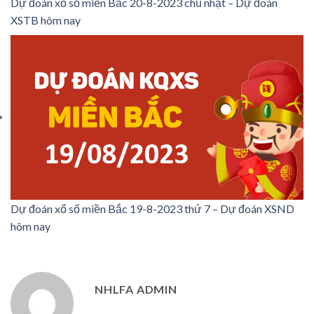
Dự đoán xổ số miền Bắc 20-8-2023 chủ nhật – Dự đoán
XSTB hôm nay
Dự đoán xổ số miền Bắc 19-8-2023 thứ 7 – Dự đoán XSND
hôm nay
NHLFA ADMIN