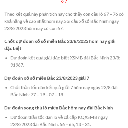
6 7
Theo kết quả này phân tích này cho thấy con cầu lô 67 – 76 có
khả năng về cao nhất hôm nay. Soi cầu xổ số Bắc Ninh ngày
23/8/2023 hôm nay có con 67.
Chốt dự đoán xổ số miền Bắc 23/8/2023 hôm nay giải
đặc biệt
Dự đoán kết quả giải đặc biệt XSMB đài Bắc Ninh 23/8:
91967.
Dự đoán xổ số miền Bắc 23/8/2023 giải 7
Chốt thần tốc dàn kết quả giải 7 hôm nay ngày 23/8 đài
Bắc Ninh: 77 – 19 – 07 – 18.
Dự đoán song thủ lô miền Bắc hôm nay đài Bắc Ninh
Dự đoán thần tốc dàn lô về cả cặp KQXSMB ngày
23/8/2023 đài Bắc Ninh: 56 – 65, 13 – 31.