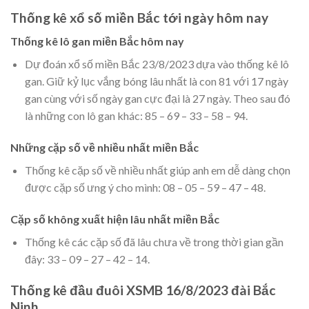
Thống kê xổ số miền Bắc tới ngày hôm nay
Thống kê lô gan miền Bắc hôm nay
Dự đoán xổ số miền Bắc 23/8/2023 dựa vào thống kê lô
gan. Giữ kỷ lục vắng bóng lâu nhất là con 81 với 17 ngày
gan cùng với số ngày gan cực đại là 27 ngày. Theo sau đó
là những con lô gan khác: 85 – 69 – 33 – 58 – 94.
Những cặp số về nhiều nhất miền Bắc
Thống kê cặp số về nhiều nhất giúp anh em dễ dàng chọn
được cặp số ưng ý cho mình: 08 – 05 – 59 – 47 – 48.
Cặp số không xuất hiện lâu nhất miền Bắc
Thống kê các cặp số đã lâu chưa về trong thời gian gần
đây: 33 – 09 – 27 – 42 – 14.
Thống kê đầu đuôi XSMB 16/8/2023 đài Bắc
Ninh