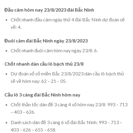
Đầu câm hôm nay 23/8/2023 đài Bắc Ninh
Chốt nhanh đầu câm ngày thứ 4 đài Bắc Ninh dự đoán sẽ
về: 4.
Đuôi câm đài Bắc Ninh ngày 23/8/2023
Chốt nhanh đuôi câm hôm nay ngày 23/8: 6.
Chốt nhanh dàn cầu lô bạch thủ 23/8
Dự đoán xổ số miền Bắc 23/8/2023 dàn cầu lô bạch thủ
sẽ về hôm nay: 62 – 21 – 05.
Cầu lô 3 càng đài Bắc Ninh hôm nay
Chốt thần tốc dàn đề 3 càng 4 số hôm nay 23/8: 993 – 713
– 403 – 626.
Danh sách dàn đề 3 càng 6 số đài Bắc Ninh: 993 – 713 –
403 – 626 – 655 – 658.