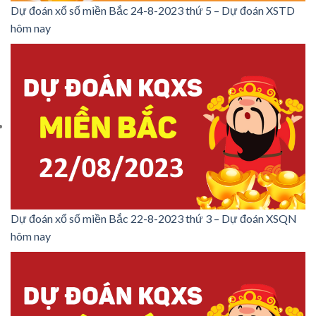
Dự đoán xổ số miền Bắc 24-8-2023 thứ 5 – Dự đoán XSTD
hôm nay
Dự đoán xổ số miền Bắc 22-8-2023 thứ 3 – Dự đoán XSQN
hôm nay