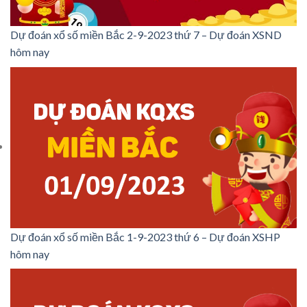
Dự đoán xổ số miền Bắc 2-9-2023 thứ 7 – Dự đoán XSND
hôm nay
Dự đoán xổ số miền Bắc 1-9-2023 thứ 6 – Dự đoán XSHP
hôm nay