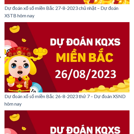
Dự đoán xổ số miền Bắc 27-8-2023 chủ nhật – Dự đoán
XSTB hôm nay
Dự đoán xổ số miền Bắc 26-8-2023 thứ 7 – Dự đoán XSND
hôm nay