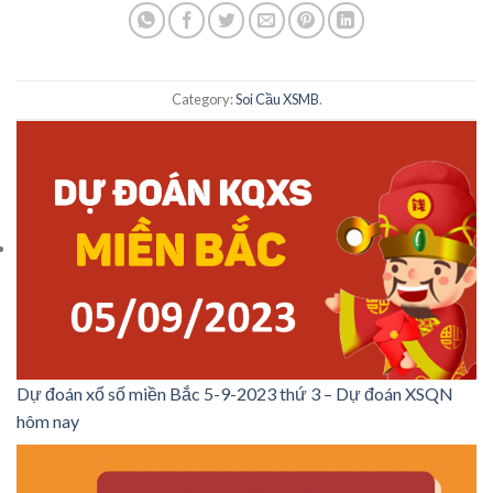
Category:
Soi Cầu XSMB
.
Dự đoán xổ số miền Bắc 5-9-2023 thứ 3 – Dự đoán XSQN
hôm nay