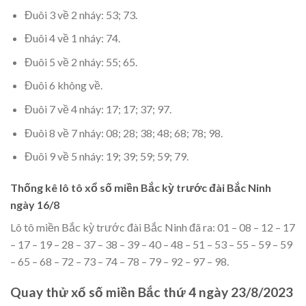
Đuôi 3 về 2 nháy: 53; 73.
Đuôi 4 về 1 nháy: 74.
Đuôi 5 về 2 nháy: 55; 65.
Đuôi 6 không về.
Đuôi 7 về 4 nháy: 17; 17; 37; 97.
Đuôi 8 về 7 nháy: 08; 28; 38; 48; 68; 78; 98.
Đuôi 9 về 5 nháy: 19; 39; 59; 59; 79.
Thống kê lô tô xổ số miền Bắc kỳ trước đài Bắc Ninh
ngày 16/8
Lô tô miền Bắc kỳ trước đài Bắc Ninh đã ra: 01 – 08 – 12 – 17
– 17 – 19 – 28 – 37 – 38 – 39 – 40 – 48 – 51 – 53 – 55 – 59 – 59
– 65 – 68 – 72 – 73 – 74 – 78 – 79 – 92 – 97 – 98.
Quay thử xổ số miền Bắc thứ 4 ngày 23/8/2023