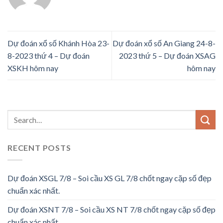
Dự đoán xổ số Khánh Hòa 23-
Dự đoán xổ số An Giang 24-8-
8-2023 thứ 4 – Dự đoán
2023 thứ 5 – Dự đoán XSAG
XSKH hôm nay
hôm nay
RECENT POSTS
Dự đoán XSGL 7/8 – Soi cầu XS GL 7/8 chốt ngay cặp số đẹp
chuẩn xác nhất.
Dự đoán XSNT 7/8 – Soi cầu XS NT 7/8 chốt ngay cặp số đẹp
chuẩn xác nhất.