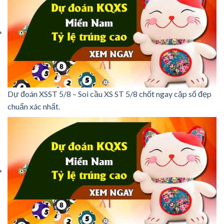
Dự đoán XSST 5/8 – Soi cầu XS ST 5/8 chốt ngay cặp số đẹp
chuẩn xác nhất.