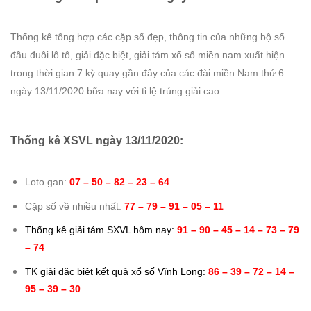
Thống kê tổng hợp các cặp số đẹp, thông tin của những bộ số
đầu đuôi lô tô, giải đặc biệt, giải tám xổ số miền nam xuất hiện
trong thời gian 7 kỳ quay gần đây của các đài miền Nam thứ 6
ngày 13/11/2020 bữa nay với tỉ lệ trúng giải cao:
Thống kê XSVL ngày 13/11/2020:
Loto gan:
07 – 50 – 82 – 23 – 64
Cặp số về nhiều nhất:
77 – 79 – 91 – 05 – 11
Thống kê giải tám SXVL hôm nay:
91 – 90 – 45 – 14 – 73 – 79
– 74
TK giải đặc biệt kết quả xổ số Vĩnh Long:
86 – 39 – 72 – 14 –
95 – 39 – 30