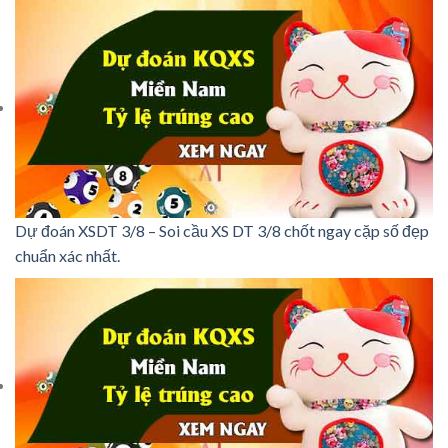
Dự đoán XSDT 3/8 – Soi cầu XS DT 3/8 chốt ngay cặp số đẹp
chuẩn xác nhất.