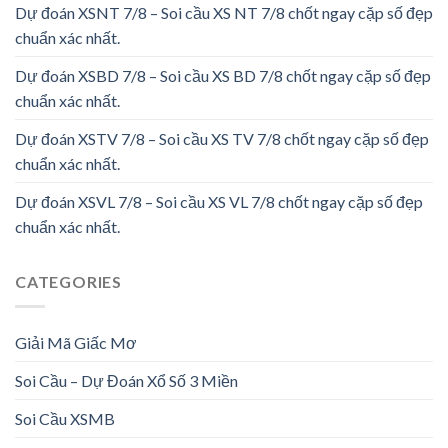
Dự đoán XSNT 7/8 – Soi cầu XS NT 7/8 chốt ngay cặp số đẹp
chuẩn xác nhất.
Dự đoán XSBD 7/8 – Soi cầu XS BD 7/8 chốt ngay cặp số đẹp
chuẩn xác nhất.
Dự đoán XSTV 7/8 – Soi cầu XS TV 7/8 chốt ngay cặp số đẹp
chuẩn xác nhất.
Dự đoán XSVL 7/8 – Soi cầu XS VL 7/8 chốt ngay cặp số đẹp
chuẩn xác nhất.
CATEGORIES
Giải Mã Giấc Mơ
Soi Cầu – Dự Đoán Xổ Số 3 Miền
Soi Cầu XSMB