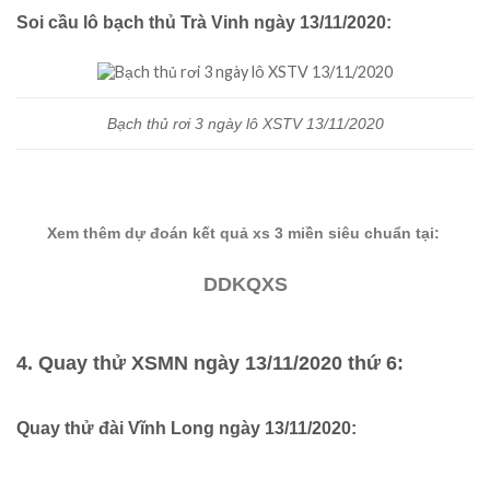
Soi cầu lô bạch thủ Trà Vinh ngày 13/11/2020:
Bạch thủ rơi 3 ngày lô XSTV 13/11/2020
Xem thêm dự đoán kết quả xs 3 miền siêu chuẩn tại:
DDKQXS
4. Quay thử XSMN ngày 13/11/2020 thứ 6:
Quay thử đài Vĩnh Long ngày 13/11/2020: