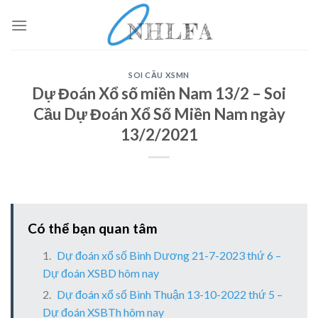
Skip
to
content
SOI CẦU XSMN
Dự Đoán Xổ số miền Nam 13/2 – Soi
Cầu Dự Đoán Xổ Số Miền Nam ngày
13/2/2021
Có thể bạn quan tâm
Dự đoán xổ số Bình Dương 21-7-2023 thứ 6 –
Dự đoán XSBD hôm nay
Dự đoán xổ số Bình Thuận 13-10-2022 thứ 5 –
Dự đoán XSBTh hôm nay