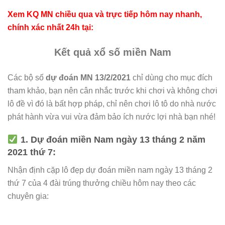
Xem KQ MN chiều qua và trực tiếp hôm nay nhanh,
chính xác nhất 24h tại:
Kết quả xổ số miền Nam
Các bộ số
dự đoán MN 13/2/2021
chỉ dùng cho mục đích
tham khảo, bạn nên cân nhắc trước khi chơi và không chơi
lô đề vì đó là bất hợp pháp, chỉ nên chơi lô tô do nhà nước
phát hành vừa vui vừa đảm bảo ích nước lợi nhà bạn nhé!
1. Dự đoán miền Nam ngày 13 tháng 2 năm
2021 thứ 7:
Nhận định cặp lô đẹp dự đoán miền nam ngày 13 tháng 2
thứ 7 của 4 đài trúng thưởng chiều hôm nay theo các
chuyên gia: