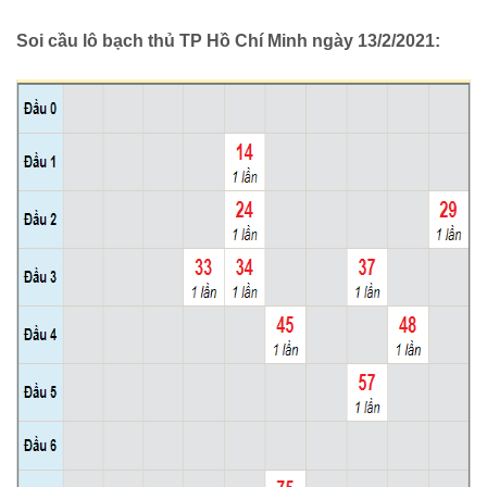
Soi cầu lô bạch thủ TP Hồ Chí Minh ngày 13/2/2021: