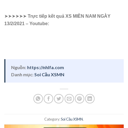
➤➤➤➤➤➤
Trực tiếp kết quả XS MIỀN NAM NGÀY
13/2/2021 – Youtube:
Nguồn:
https://nhlfa.com
Danh mục:
Soi Cầu XSMN
Category:
Soi Cầu XSMN
.