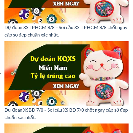
Dự đoán XSTPHCM 8/8 – Soi cầu XS TPHCM 8/8 chốt ngay
cặp số đẹp chuẩn xác nhất.
Dự đoán XSBD 7/8 – Soi cầu XS BD 7/8 chốt ngay cặp số đẹp
chuẩn xác nhất.