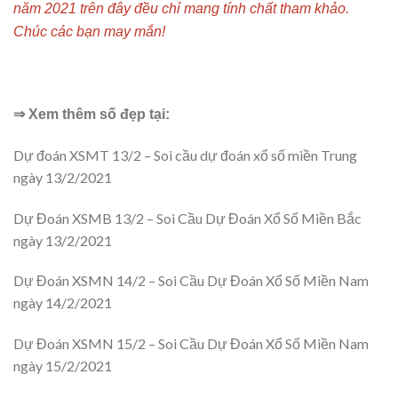
năm 2021 trên đây đều chỉ mang tính chất tham khảo.
Chúc các bạn may mắn!
⇒ Xem thêm số đẹp tại:
Dự đoán XSMT 13/2 – Soi cầu dự đoán xổ số miền Trung
ngày 13/2/2021
Dự Đoán XSMB 13/2 – Soi Cầu Dự Đoán Xổ Số Miền Bắc
ngày 13/2/2021
Dự Đoán XSMN 14/2 – Soi Cầu Dự Đoán Xổ Số Miền Nam
ngày 14/2/2021
Dự Đoán XSMN 15/2 – Soi Cầu Dự Đoán Xổ Số Miền Nam
ngày 15/2/2021