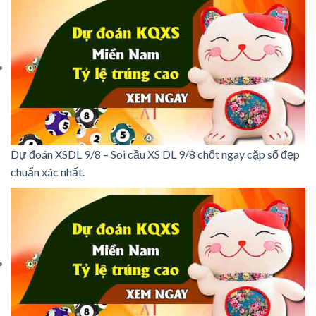
Dự đoán XSDL 9/8 – Soi cầu XS DL 9/8 chốt ngay cặp số đẹp
chuẩn xác nhất.