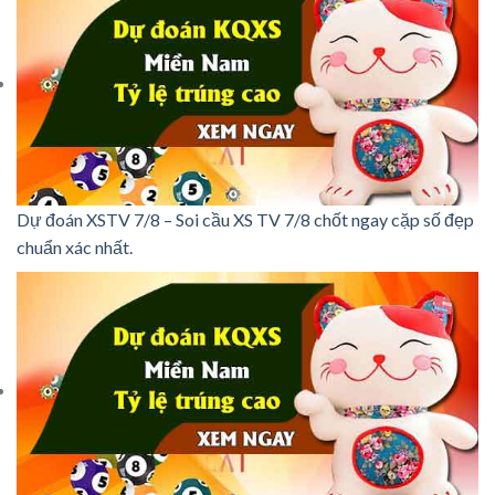
Dự đoán XSTV 7/8 – Soi cầu XS TV 7/8 chốt ngay cặp số đẹp
chuẩn xác nhất.