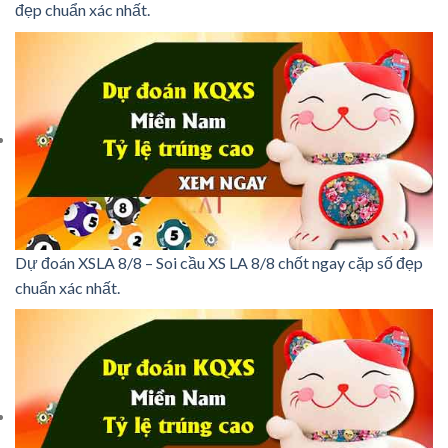
đẹp chuẩn xác nhất.
Dự đoán XSLA 8/8 – Soi cầu XS LA 8/8 chốt ngay cặp số đẹp
chuẩn xác nhất.