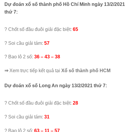
Dự đoán xổ số thành phố Hồ Chí Minh ngày 13/2/2021
thứ 7:
? Chốt số đầu đuôi giải đặc biệt:
65
? Soi cầu giải tám:
57
? Bao lô 2 số:
36 – 43 – 38
⇒
Xem trực tiếp kết quả tại
Xổ số thành phố HCM
Dự đoán xổ số Long An ngày 13/2/2021 thứ 7:
? Chốt số đầu đuôi giải đặc biệt:
28
? Soi cầu giải tám:
31
? Bao lô 2 số:
63 – 11 – 57