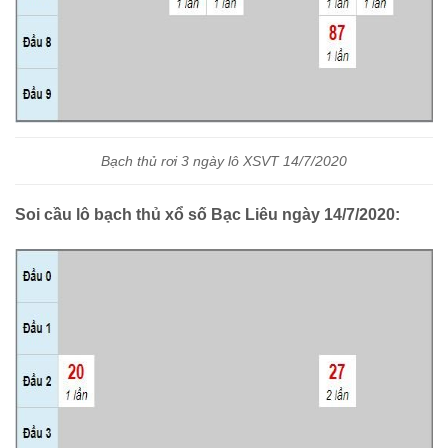
Bạch thủ rơi 3 ngày lô XSVT 14/7/2020
Soi cầu lô bạch thủ xổ số Bạc Liêu ngày 14/7/2020: