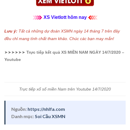
XS Vietlott hôm nay
Lưu ý:
Tất cả những dự đoán XSMN ngày 14 tháng 7 trên đây
đều chỉ mang tính chất tham khảo. Chúc các bạn may mắn!
➤➤➤➤➤➤
Trực tiếp kết quả XS MIỀN NAM NGÀY 14/7/2020 –
Youtube
Trực tiếp xổ số miền Nam trên Youtube 14/7/2020
Nguồn:
https://nhlfa.com
Danh mục:
Soi Cầu XSMN