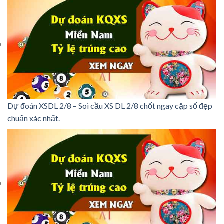
Dự đoán XSDL 2/8 – Soi cầu XS DL 2/8 chốt ngay cặp số đẹp
chuẩn xác nhất.