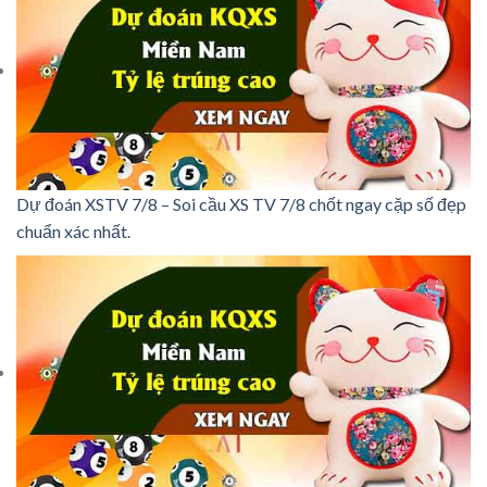
Dự đoán XSTV 7/8 – Soi cầu XS TV 7/8 chốt ngay cặp số đẹp
chuẩn xác nhất.