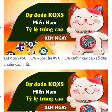
Dự đoán XSCT 5/8 – Soi cầu XS CT 5/8 chốt ngay cặp số đẹp
chuẩn xác nhất.