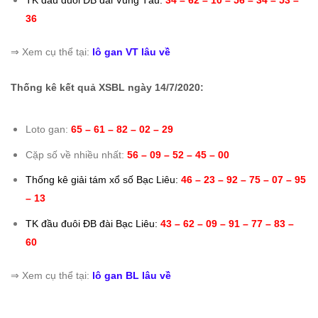
TK đầu đuôi ĐB đài Vũng Tàu:
34 – 62 – 10 – 56 – 34 – 53 –
36
⇒ Xem cụ thể tại:
lô gan VT lâu về
Thống kê kết quả XSBL ngày 14/7/2020:
Loto gan:
65 – 61 – 82 – 02 – 29
Cặp số về nhiều nhất:
56 – 09 – 52 – 45 – 00
Thống kê giải tám xổ số Bạc Liêu:
46 – 23 – 92 – 75 – 07 – 95
– 13
TK đầu đuôi ĐB đài Bạc Liêu:
43 – 62 – 09 – 91 – 77 – 83 –
60
⇒ Xem cụ thể tại:
lô gan BL lâu về