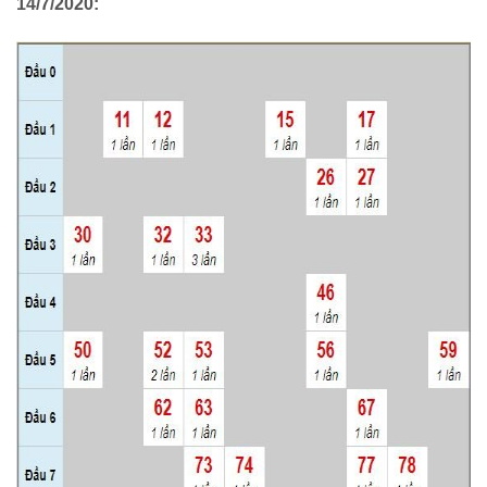
14/7/2020: