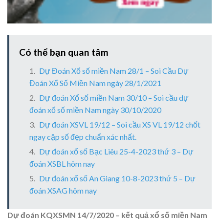
Có thể bạn quan tâm
Dự Đoán Xổ số miền Nam 28/1 – Soi Cầu Dự
Đoán Xổ Số Miền Nam ngày 28/1/2021
Dự đoán Xổ số miền Nam 30/10 – Soi cầu dự
đoán xổ số miền Nam ngày 30/10/2020
Dự đoán XSVL 19/12 – Soi cầu XS VL 19/12 chốt
ngay cặp số đẹp chuẩn xác nhất.
Dự đoán xổ số Bạc Liêu 25-4-2023 thứ 3 – Dự
đoán XSBL hôm nay
Dự đoán xổ số An Giang 10-8-2023 thứ 5 – Dự
đoán XSAG hôm nay
Dự đoán KQXSMN 14/7/2020 – kết quả xổ số miền Nam