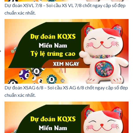
Dự đoán XSVL 7/8 – Soi cầu XS VL 7/8 chốt ngay cặp số đẹp
chuẩn xác nhất.
Dự đoán XSAG 6/8 – Soi cầu XS AG 6/8 chốt ngay cặp số đẹp
chuẩn xác nhất.