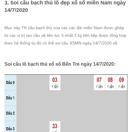
3.
Soi cầu bạch thủ lô đẹp xổ số miền Nam ngày
14/7/2020
Mục này TK cầu bạch thủ của các các đài miền Nam được ghép
từ các vị trí tạo cầu về liên tục ít nhất 3 kỳ liên tiếp được tổng hợp
theo hệ thống từ đó có thể soi cầu XSMN ngày 14/7/2020 về:
Soi cầu lô bạch thủ xổ số Bến Tre ngày 14/7/2020: