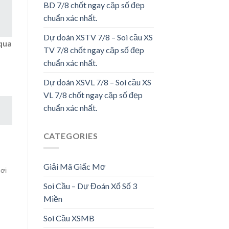
BD 7/8 chốt ngay cặp số đẹp
chuẩn xác nhất.
Dự đoán XSTV 7/8 – Soi cầu XS
qua
TV 7/8 chốt ngay cặp số đẹp
chuẩn xác nhất.
Dự đoán XSVL 7/8 – Soi cầu XS
VL 7/8 chốt ngay cặp số đẹp
chuẩn xác nhất.
CATEGORIES
Giải Mã Giấc Mơ
ơi
Soi Cầu – Dự Đoán Xổ Số 3
Miền
Soi Cầu XSMB