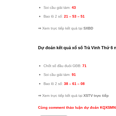
Soi cầu giải tám:
43
Bao lô 2 số:
21 – 53 – 51
⇒
Xem trực tiếp kết quả tại
SXBD
Dự đoán kết quả xổ số Trà Vinh Thứ 6 n
Chốt số đầu đuôi GĐB:
71
Soi cầu giải tám:
91
Bao lô 2 số:
38 – 61 – 08
⇒
Xem trực tiếp kết quả tại
XSTV trực tiếp
Cùng comment thảo luận dự đoán KQXSMN 1