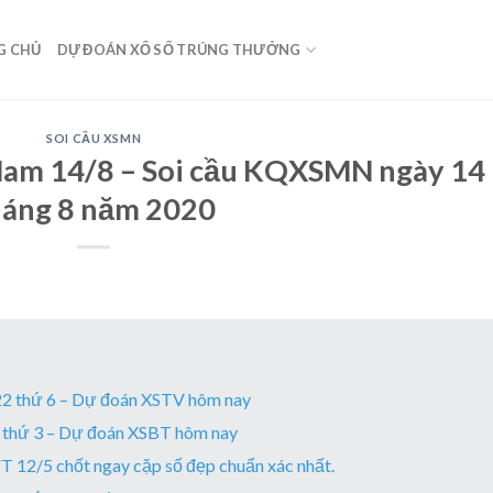
G CHỦ
DỰ ĐOÁN XỔ SỐ TRÚNG THƯỞNG
SOI CẦU XSMN
Nam 14/8 – Soi cầu KQXSMN ngày 14
háng 8 năm 2020
22 thứ 6 – Dự đoán XSTV hôm nay
 thứ 3 – Dự đoán XSBT hôm nay
T 12/5 chốt ngay cặp số đẹp chuẩn xác nhất.