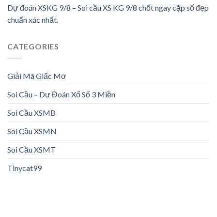
Dự đoán XSKG 9/8 – Soi cầu XS KG 9/8 chốt ngay cặp số đẹp
chuẩn xác nhất.
CATEGORIES
Giải Mã Giấc Mơ
Soi Cầu – Dự Đoán Xổ Số 3 Miền
Soi Cầu XSMB
Soi Cầu XSMN
Soi Cầu XSMT
Tinycat99