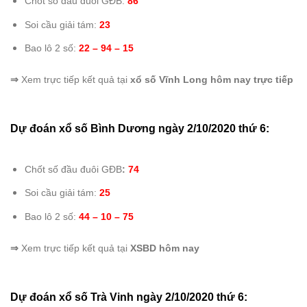
Chốt số đầu đuôi GĐB:
86
Soi cầu giải tám:
23
Bao lô 2 số:
22 – 94 – 15
⇒
Xem trực tiếp kết quả tại
xổ số Vĩnh Long hôm nay trực tiếp
Dự đoán xổ số Bình Dương ngày 2/10/2020 thứ 6:
Chốt số đầu đuôi GĐB
:
74
Soi cầu giải tám:
25
Bao lô 2 số:
44 – 10 – 75
⇒
Xem trực tiếp kết quả tại
XSBD hôm nay
Dự đoán xổ số Trà Vinh ngày 2/10/2020 thứ 6: