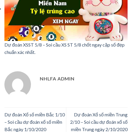
Dự đoán XSST 5/8 – Soi cầu XS ST 5/8 chốt ngay cặp số đẹp
chuẩn xác nhất.
NHLFA ADMIN
Dự đoán Xổ số miền Bắc 1/10
Dự đoán Xổ số miền Trung
– Soi cầu dự đoán xổ số miền
2/10 – Soi cầu dự đoán xổ số
Bắc ngày 1/10/2020
miền Trung ngày 2/10/2020