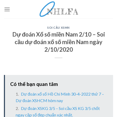
Skip
to
content
SOI CẦU XSMN
Dự đoán Xổ số miền Nam 2/10 – Soi
cầu dự đoán xổ số miền Nam ngày
2/10/2020
Có thể bạn quan tâm
Dự đoán xổ số Hồ Chí Minh 30-4-2022 thứ 7 –
Dự đoán XSHCM hôm nay
Dự đoán XSKG 3/5 – Soi cầu XS KG 3/5 chốt
ngay cặp số đẹp chuẩn xác nhất.