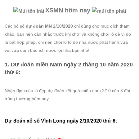
XSMN hôm nay
Các bộ số
dự đoán MN 2/10/2020
chỉ dùng cho mục đích tham
khảo, bạn nên cân nhắc trước khi chơi và không chơi lô đề vì đó
là bất hợp pháp, chỉ nên chơi lô tô do nhà nước phát hành vừa
vui vừa đảm bảo ích nước lợi nhà bạn nhé!
1. Dự đoán miền Nam ngày 2 tháng 10 năm 2020
thứ 6:
Nhận định cầu lô đẹp dự đoán kết quả miền nam 2/10 của 3 đài
trúng thưởng hôm nay:
Dự đoán xổ số Vĩnh Long ngày 2/10/2020 thứ 6: