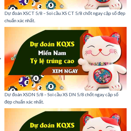
Dự đoán XSCT 5/8 – Soi cầu XS CT 5/8 chốt ngay cặp số đẹp
chuẩn xác nhất.
Dự đoán XSDN 5/8 – Soi cầu XS DN 5/8 chốt ngay cặp số
đẹp chuẩn xác nhất.