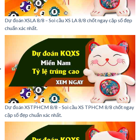
Dự đoán XSLA 8/8 – Soi cầu XS LA 8/8 chốt ngay cặp số đẹp
chuẩn xác nhất.
Dự đoán XSTPHCM 8/8 – Soi cầu XS TPHCM 8/8 chốt ngay
cặp số đẹp chuẩn xác nhất.