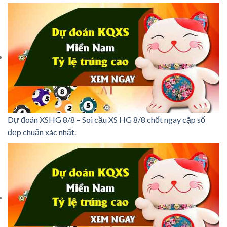
Dự đoán XSHG 8/8 – Soi cầu XS HG 8/8 chốt ngay cặp số
đẹp chuẩn xác nhất.