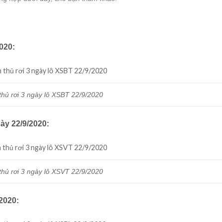
020:
thủ rơi 3 ngày lô XSBT 22/9/2020
ày 22/9/2020:
thủ rơi 3 ngày lô XSVT 22/9/2020
2020: