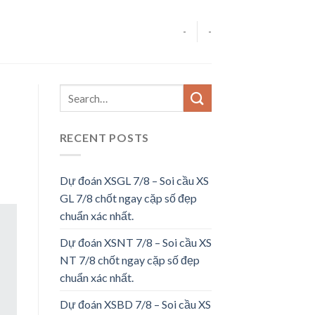
-
-
RECENT POSTS
Dự đoán XSGL 7/8 – Soi cầu XS
GL 7/8 chốt ngay cặp số đẹp
chuẩn xác nhất.
Dự đoán XSNT 7/8 – Soi cầu XS
NT 7/8 chốt ngay cặp số đẹp
chuẩn xác nhất.
Dự đoán XSBD 7/8 – Soi cầu XS