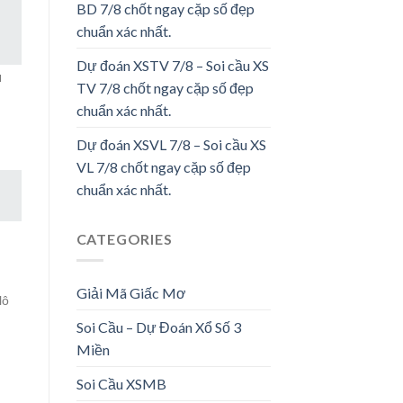
BD 7/8 chốt ngay cặp số đẹp
chuẩn xác nhất.
Dự đoán XSTV 7/8 – Soi cầu XS
u
TV 7/8 chốt ngay cặp số đẹp
chuẩn xác nhất.
Dự đoán XSVL 7/8 – Soi cầu XS
VL 7/8 chốt ngay cặp số đẹp
chuẩn xác nhất.
CATEGORIES
Giải Mã Giấc Mơ
lô
Soi Cầu – Dự Đoán Xổ Số 3
Miền
Soi Cầu XSMB