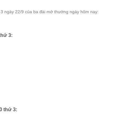
 3 ngày 22/9 của ba đài mở thưởng ngày hôm nay:
thứ 3:
 thứ 3: