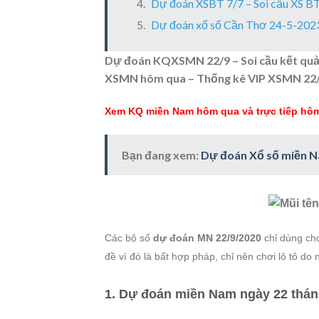
Dự đoán XSBT 7/7 – Soi cầu XS BT 
Dự đoán xổ số Cần Thơ 24-5-202
Dự đoán KQXSMN 22/9 – Soi cầu kết quả 
XSMN hôm qua – Thống kê VIP XSMN 22
Xem KQ miền Nam hôm qua và trực tiếp hôm
Bạn đang xem:
Dự đoán Xổ số miền N
Các bộ số
dự đoán MN 22/9/2020
chỉ dùng cho
đề vì đó là bất hợp pháp, chỉ nên chơi lô tô d
1. Dự đoán miền Nam ngày 22 thán