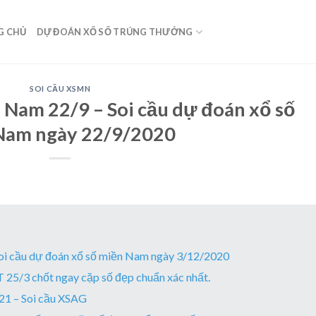
G CHỦ
DỰ ĐOÁN XỔ SỐ TRÚNG THƯỞNG
SOI CẦU XSMN
 Nam 22/9 – Soi cầu dự đoán xổ số
Nam ngày 22/9/2020
oi cầu dự đoán xổ số miền Nam ngày 3/12/2020
 25/3 chốt ngay cặp số đẹp chuẩn xác nhất.
21 – Soi cầu XSAG