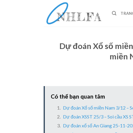
Skip
to
TRAN
content
Dự đoán Xổ số miền
miền 
Có thể bạn quan tâm
Dự đoán Xổ số miền Nam 3/12 – S
Dự đoán XSST 25/3 – Soi cầu XS ST
Dự đoán xổ số An Giang 25-11-20