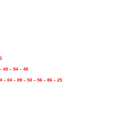
61
– 40 – 94 – 48
4 – 04 – 89 – 50 – 56 – 86 – 25