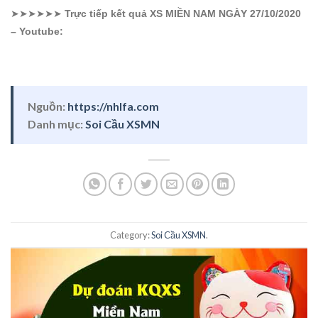
➤➤➤➤➤➤
Trực tiếp kết quả XS MIỀN NAM NGÀY 27/10/2020
– Youtube:
Nguồn:
https://nhlfa.com
Danh mục:
Soi Cầu XSMN
Category:
Soi Cầu XSMN
.