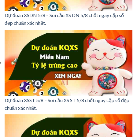
Dự đoán XSDN 5/8 – Soi cầu XS DN 5/8 chốt ngay cặp số
đẹp chuẩn xác nhất.
Dự đoán XSST 5/8 – Soi cầu XS ST 5/8 chốt ngay cặp số đẹp
chuẩn xác nhất.