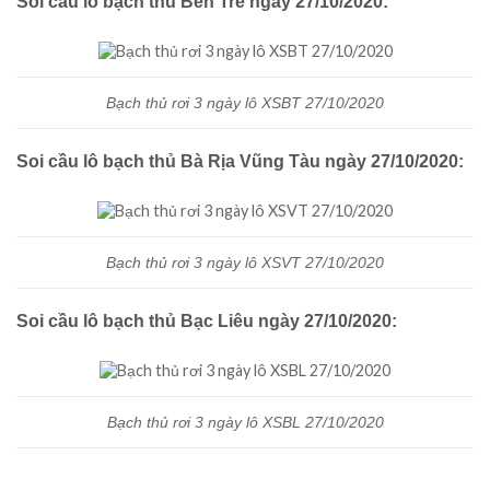
Soi cầu lô bạch thủ Bến Tre ngày 27/10/2020:
Bạch thủ rơi 3 ngày lô XSBT 27/10/2020
Soi cầu lô bạch thủ Bà Rịa Vũng Tàu ngày 27/10/2020:
Bạch thủ rơi 3 ngày lô XSVT 27/10/2020
Soi cầu lô bạch thủ Bạc Liêu ngày 27/10/2020:
Bạch thủ rơi 3 ngày lô XSBL 27/10/2020