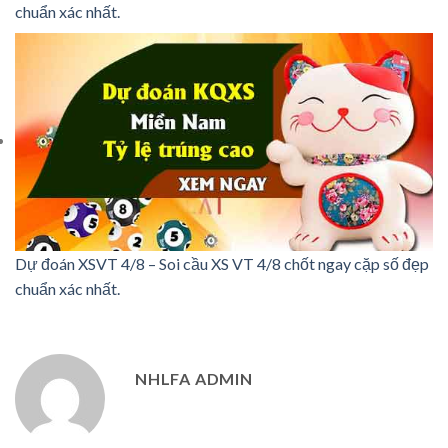
chuẩn xác nhất.
Dự đoán XSVT 4/8 – Soi cầu XS VT 4/8 chốt ngay cặp số đẹp
chuẩn xác nhất.
NHLFA ADMIN