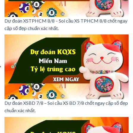
Dự đoán XSTPHCM 8/8 – Soi cầu XS TPHCM 8/8 chốt ngay
cặp số đẹp chuẩn xác nhất.
Dự đoán XSBD 7/8 – Soi cầu XS BD 7/8 chốt ngay cặp số đẹp
chuẩn xác nhất.