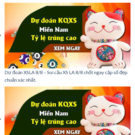
Dự đoán XSLA 8/8 – Soi cầu XS LA 8/8 chốt ngay cặp số đẹp
chuẩn xác nhất.