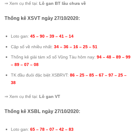
⇒ Xem cụ thể tại:
Lô gan BT lâu chưa về
Thống kê XSVT ngày 27/10/2020:
Loto gan:
45 – 90 – 39 – 41 – 14
Cặp số về nhiều nhất:
34 – 36 – 16 – 25 – 51
Thống kê giải tám xổ số Vũng Tàu hôm nay:
94 – 48 – 89 – 99
– 89 – 07 – 08
TK đầu đuôi đặc biệt XSBRVT:
86 – 25 – 85 – 67 – 97 – 25 –
38
⇒ Xem cụ thể tại:
Lô gan VT
Thống kê XSBL ngày 27/10/2020:
Loto gan:
65 – 78 – 07 – 42 – 83