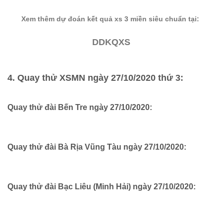
Xem thêm dự đoán kết quả xs 3 miền siêu chuẩn tại:
DDKQXS
4. Quay thử XSMN ngày 27/10/2020 thứ 3:
Quay thử đài Bến Tre ngày 27/10/2020:
Quay thử đài Bà Rịa Vũng Tàu ngày 27/10/2020:
Quay thử đài Bạc Liêu (Minh Hải) ngày 27/10/2020: