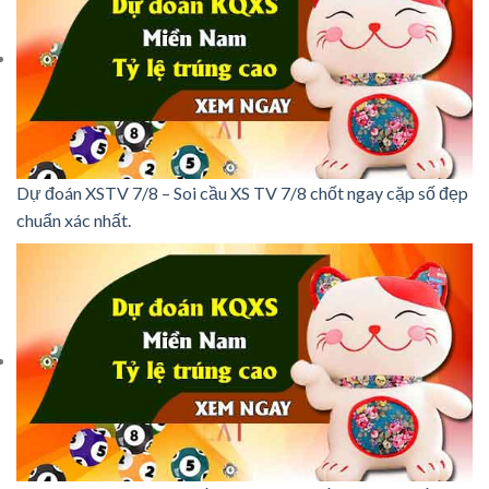
Dự đoán XSTV 7/8 – Soi cầu XS TV 7/8 chốt ngay cặp số đẹp
chuẩn xác nhất.