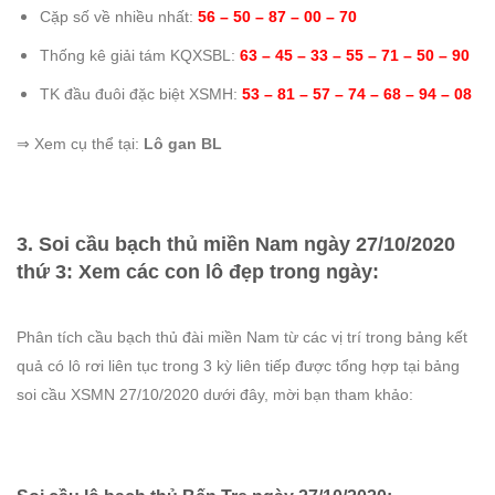
Cặp số về nhiều nhất:
56 – 50 – 87 – 00 – 70
Thống kê giải tám KQXSBL:
63 – 45 – 33 – 55 – 71 – 50 – 90
TK đầu đuôi đặc biệt XSMH:
53 – 81 – 57 – 74 – 68 – 94 – 08
⇒ Xem cụ thể tại:
Lô gan BL
3.
Soi cầu bạch thủ miền Nam ngày 27/10/2020
thứ 3: Xem các con lô đẹp trong ngày:
Phân tích cầu bạch thủ đài miền Nam từ các vị trí trong bảng kết
quả có lô rơi liên tục trong 3 kỳ liên tiếp được tổng hợp tại bảng
soi cầu XSMN 27/10/2020 dưới đây, mời bạn tham khảo: