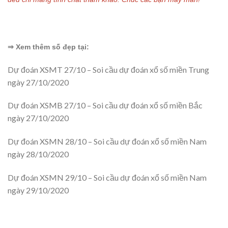
⇒ Xem thêm số đẹp
tại:
Dự đoán XSMT 27/10 – Soi cầu dự đoán xổ số miền Trung
ngày 27/10/2020
Dự đoán XSMB 27/10 – Soi cầu dự đoán xổ số miền Bắc
ngày 27/10/2020
Dự đoán XSMN 28/10 – Soi cầu dự đoán xổ số miền Nam
ngày 28/10/2020
Dự đoán XSMN 29/10 – Soi cầu dự đoán xổ số miền Nam
ngày 29/10/2020