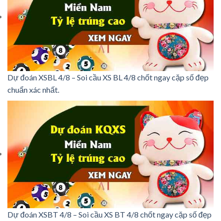
Dự đoán XSBL 4/8 – Soi cầu XS BL 4/8 chốt ngay cặp số đẹp
chuẩn xác nhất.
Dự đoán XSBT 4/8 – Soi cầu XS BT 4/8 chốt ngay cặp số đẹp