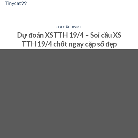
Tinycat99
SOI CẦU XSMT
Dự đoán XSTTH 19/4 – Soi cầu XS
TTH 19/4 chốt ngay cặp số đẹp
chuẩn xác nhất.
18
Apr