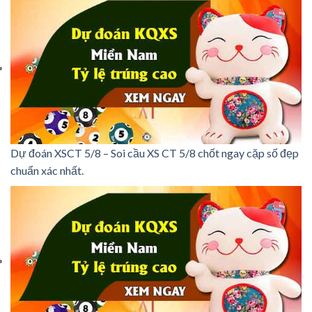
Dự đoán XSCT 5/8 – Soi cầu XS CT 5/8 chốt ngay cặp số đẹp
chuẩn xác nhất.