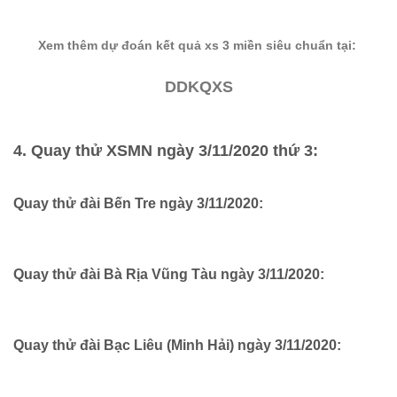
Xem thêm dự đoán kết quả xs 3 miền siêu chuẩn tại:
DDKQXS
4. Quay thử XSMN ngày 3/11/2020 thứ 3:
Quay thử đài Bến Tre ngày 3/11/2020:
Quay thử đài Bà Rịa Vũng Tàu ngày 3/11/2020:
Quay thử đài Bạc Liêu (Minh Hải) ngày 3/11/2020: