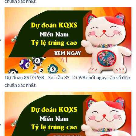
chuẩn xác nhất.
Dự đoán XSTG 9/8 – Soi cầu XS TG 9/8 chốt ngay cặp số đẹp
chuẩn xác nhất.