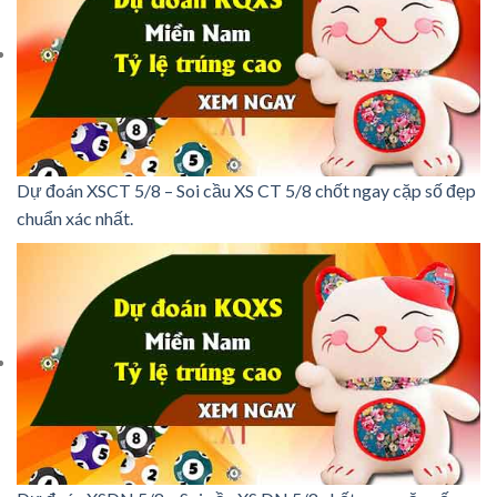
Dự đoán XSCT 5/8 – Soi cầu XS CT 5/8 chốt ngay cặp số đẹp
chuẩn xác nhất.