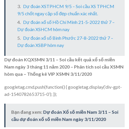
Dự đoán XSTPHCM 9/5 – Soi cầu XS TPHCM
9/5 chốt ngay cặp số đẹp chuẩn xác nhất.
Dự đoán xổ số Hồ Chí Minh 21-5-2022 thứ 7 –
Dự đoán XSHCM hôm nay
Dự đoán xổ số Bình Phước 27-8-2022 thứ 7 –
Dự đoán XSBP hôm nay
Dự đoán KQXSMN 3/11 – Soi cầu kết quả xổ số miền
Nam ngày 3 tháng 11 năm 2020 – Phân tích soi cầu XSMN
hôm qua – Thống kê VIP XSMN 3/11/2020
googletag.cmd.push(function() { googletag.display(‘div-gpt-
ad-1540782653715-0’); });
Bạn đang xem:
Dự đoán Xổ số miền Nam 3/11 – Soi
cầu dự đoán xổ số miền Nam ngày 3/11/2020