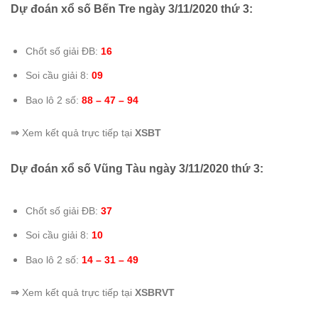
Dự đoán xổ số Bến Tre ngày 3/11/2020 thứ 3:
Chốt số giải ĐB:
16
Soi cầu giải 8:
09
Bao lô 2 số:
88 – 47 – 94
⇒
Xem kết quả trực tiếp tại
XSBT
Dự đoán xổ số Vũng Tàu ngày 3/11/2020 thứ 3:
Chốt số giải ĐB:
37
Soi cầu giải 8:
10
Bao lô 2 số:
14 – 31 – 49
⇒
Xem kết quả trực tiếp tại
XSBRVT