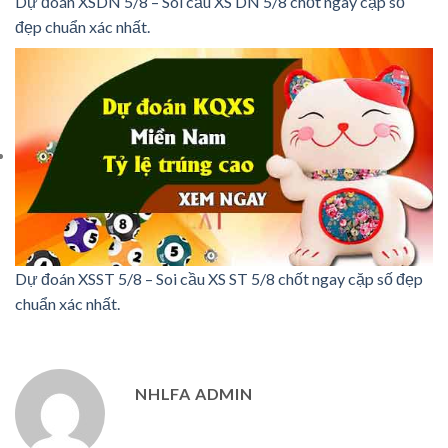
Dự đoán XSDN 5/8 – Soi cầu XS DN 5/8 chốt ngay cặp số
đẹp chuẩn xác nhất.
Dự đoán XSST 5/8 – Soi cầu XS ST 5/8 chốt ngay cặp số đẹp
chuẩn xác nhất.
NHLFA ADMIN