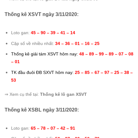
Thống kê XSVT ngày 3/11/2020:
Loto gan:
45 – 90 – 39 – 41 – 14
Cặp số về nhiều nhất:
34 – 36 – 01 – 16 – 25
Thống kê giải tám XSVT hôm nay:
48 – 89 – 99 – 89 – 07 – 08
– 01
TK đầu đuôi ĐB SXVT hôm nay:
25 – 85 – 67 – 97 – 25 – 38 –
53
⇒ Xem cụ thể tại:
Thống kê lô gan XSVT
Thống kê XSBL ngày 3/11/2020:
Loto gan:
65 – 78 – 07 – 42 – 91