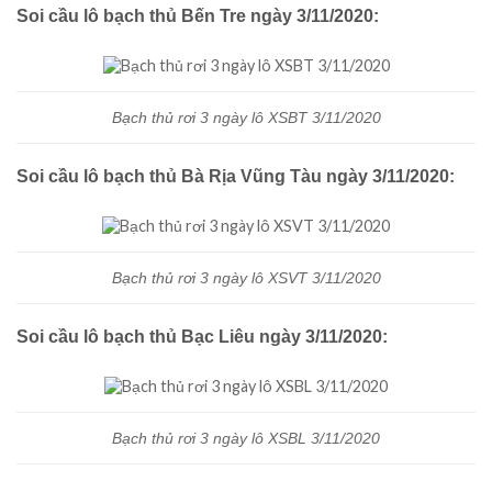
Soi cầu lô bạch thủ Bến Tre ngày 3/11/2020:
Bạch thủ rơi 3 ngày lô XSBT 3/11/2020
Soi cầu lô bạch thủ Bà Rịa Vũng Tàu ngày 3/11/2020:
Bạch thủ rơi 3 ngày lô XSVT 3/11/2020
Soi cầu lô bạch thủ Bạc Liêu ngày 3/11/2020:
Bạch thủ rơi 3 ngày lô XSBL 3/11/2020