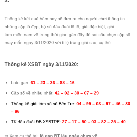
3:
Thống kê kết quả hôm nay sẽ đưa ra cho người chơi thông tin
những cặp lô đẹp, bộ số đầu đuôi lô tô, giải đặc biệt, giải
tám miền nam về trong thời gian gần đây để soi cầu chọn cặp số
may mắn ngày 3/11/2020 với tỉ lệ trúng giải cao, cụ thể:
Thống kê XSBT ngày 3/11/2020:
Loto gan:
61 – 23 – 36 – 88 – 16
Cặp số về nhiều nhất:
42 – 02 – 30 – 07 – 29
Thống kê giải tám xổ số Bến Tre:
04 – 99 – 03 – 97 – 46 – 30
– 66
TK đầu đuôi ĐB XSBTRE:
27 – 17 – 50 – 03 – 82 – 25 – 40
⇒ Xem cụ thể tại:
lô gan BT lâu ngày chưa về