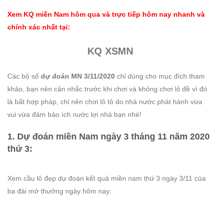
Xem KQ miền Nam hôm qua và trực tiếp hôm nay nhanh và
chính xác nhất tại:
KQ XSMN
Các bộ số
dự đoán MN 3/11/2020
chỉ dùng cho mục đích tham
khảo, bạn nên cân nhắc trước khi chơi và không chơi lô đề vì đó
là bất hợp pháp, chỉ nên chơi lô tô do nhà nước phát hành vừa
vui vừa đảm bảo ích nước lợi nhà bạn nhé!
1. Dự đoán miền Nam ngày 3 tháng 11 năm 2020
thứ 3:
Xem cầu lô đẹp dự đoán kết quả miền nam thứ 3 ngày 3/11 của
ba đài mở thưởng ngày hôm nay: