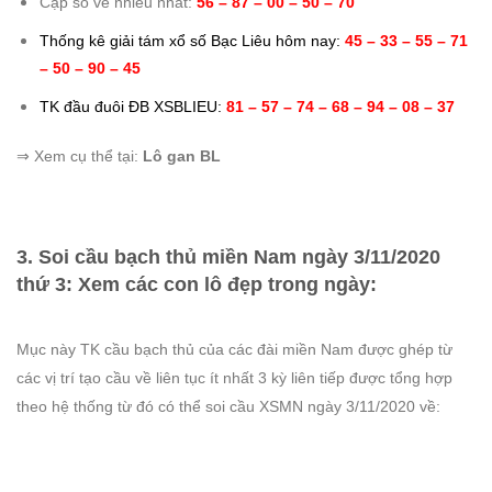
Cặp số về nhiều nhất:
56 – 87 – 00 – 50 – 70
Thống kê giải tám xổ số Bạc Liêu hôm nay:
45 – 33 – 55 – 71
– 50 – 90 – 45
TK đầu đuôi ĐB XSBLIEU:
81 – 57 – 74 – 68 – 94 – 08 – 37
⇒ Xem cụ thể tại:
Lô gan BL
3. Soi cầu bạch thủ miền Nam ngày 3/11/2020
thứ 3: Xem các con lô đẹp trong ngày:
Mục này TK cầu bạch thủ của các đài miền Nam được ghép từ
các vị trí tạo cầu về liên tục ít nhất 3 kỳ liên tiếp được tổng hợp
theo hệ thống từ đó có thể soi cầu XSMN ngày 3/11/2020 về: