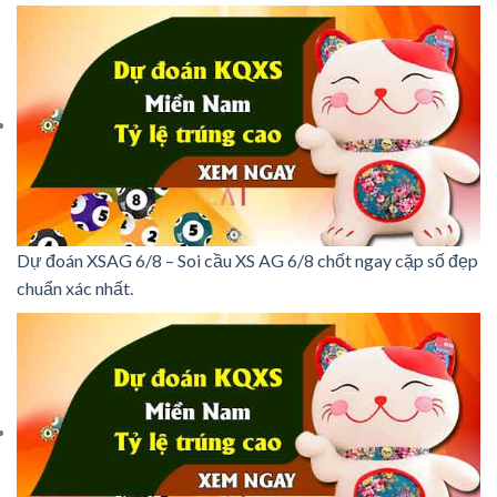
Dự đoán XSAG 6/8 – Soi cầu XS AG 6/8 chốt ngay cặp số đẹp
chuẩn xác nhất.