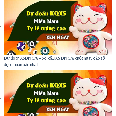
Dự đoán XSDN 5/8 – Soi cầu XS DN 5/8 chốt ngay cặp số
đẹp chuẩn xác nhất.