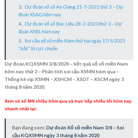
Dự đoán xổ số An Giang 21-7-2022 thứ 5 – Dự
đoán XSAG hôm nay
Dự đoán xổ số Bạc Liêu 28-2-2023 thứ 3 – Dự
đoán XSBL hôm nay
Soi cầu xổ số miền Nam thứ hai ngày 17/5/2021
“bắt” lô cực chuẩn
Dự đoán KQXSMN 3/8/2020 – kết quả xổ số miền Nam
hôm nay thứ 2 – Phân tích soi cầu XSMN hôm qua –
Thống kê vip XSMN – XSHCM – XSDT – XSCM ngày 3
tháng 8 năm 2020.
Xem xổ số MN chiều hôm qua và trực tiếp chiều tối hôm nay
nhanh nhất tại:
Bạn đang xem:
Dự đoán Xổ số miền Nam 3/8 – Soi
cầu KQXSMN ngày 3 tháng 8 năm 2020