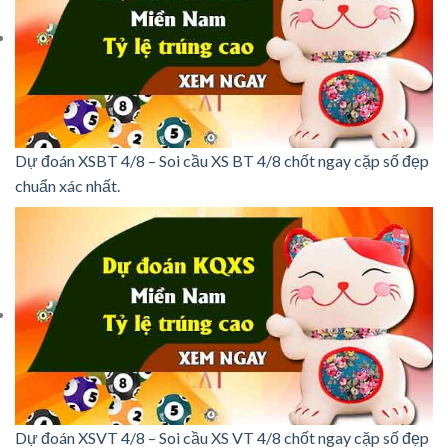
Dự đoán XSBT 4/8 – Soi cầu XS BT 4/8 chốt ngay cặp số đẹp
chuẩn xác nhất.
Dự đoán XSVT 4/8 – Soi cầu XS VT 4/8 chốt ngay cặp số đẹp