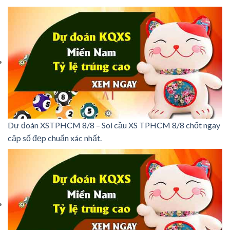
Dự đoán XSTPHCM 8/8 – Soi cầu XS TPHCM 8/8 chốt ngay
cặp số đẹp chuẩn xác nhất.