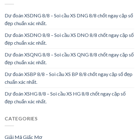
Dự đoán XSDNG 8/8 – Soi cầu XS DNG 8/8 chốt ngay cặp số
đẹp chuẩn xác nhất.
Dự đoán XSDNO 8/8 – Soi cầu XS DNO 8/8 chốt ngay cặp số
đẹp chuẩn xác nhất.
Dự đoán XSQNG 8/8 – Soi cầu XS QNG 8/8 chốt ngay cặp số
đẹp chuẩn xác nhất.
Dự đoán XSBP 8/8 – Soi cầu XS BP 8/8 chốt ngay cặp số đẹp
chuẩn xác nhất.
Dự đoán XSHG 8/8 – Soi cầu XS HG 8/8 chốt ngay cặp số
đẹp chuẩn xác nhất.
CATEGORIES
Giải Mã Giấc Mơ