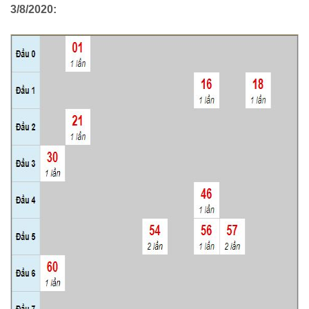
3/8/2020: