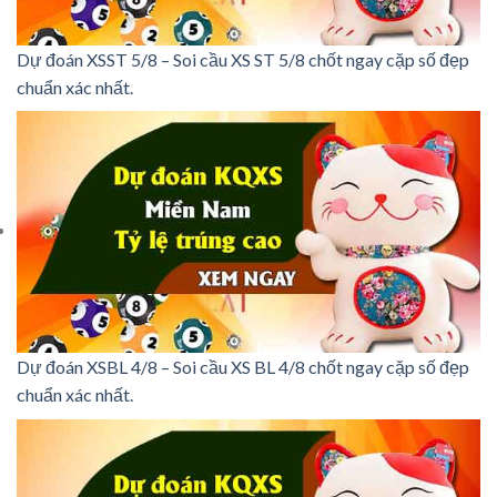
Dự đoán XSST 5/8 – Soi cầu XS ST 5/8 chốt ngay cặp số đẹp
chuẩn xác nhất.
Dự đoán XSBL 4/8 – Soi cầu XS BL 4/8 chốt ngay cặp số đẹp
chuẩn xác nhất.