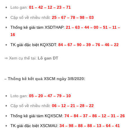
Loto gan:
01 – 42 – 12 – 23 – 71
Cặp số về nhiều nhất:
25 – 67 – 78 – 98 – 03
Thống kê giải tám XSDTHAP:
21 – 63 – 44 – 00 – 51 – 11 –
16
TK giải đặc biệt KQXSDT:
84 – 67 – 90 – 39 – 76 – 46 – 22
⇒ Xem cụ thể tại:
Lô gan DT
– Thống kê kết quả XSCM
ngày 3/8/2020
:
Loto gan:
05 – 20 – 47 – 79 – 10
Cặp số về nhiều nhất:
06 – 12 – 21 – 28 – 22
Thống kê giải tám KQXSCM:
74 – 84 – 37 – 86 – 12 – 31 – 26
TK giải đặc biệt XSCMAU:
34 – 98 – 88 – 88 – 13 – 64 – 41