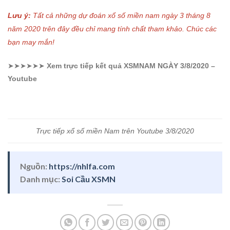
Lưu ý:
Tất cả những dự đoán xổ số miền nam ngày 3 tháng 8
năm 2020 trên đây đều chỉ mang tính chất tham khảo. Chúc các
bạn may mắn!
➤➤➤➤➤➤
Xem trực tiếp kết quả XSMNAM NGÀY 3/8/2020 –
Youtube
Trực tiếp xổ số miền Nam trên Youtube 3/8/2020
Nguồn:
https://nhlfa.com
Danh mục:
Soi Cầu XSMN