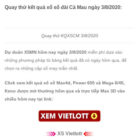
Quay thử kết quả xổ số đài Cà Mau ngày 3/8/2020:
Quay thử KQXSCM 3/8/2020
Dự đoán XSMN hôm nay ngày 3/8/2020
miễn phí dựa vào
những phương pháp từ bảng kết quả đã có ngày hôm qua, để
chọn ra những cặp số may mắn nhất.
Click xem kết quả xổ số Max4d, Power 655 và Mega 6/45,
Keno được mở thưởng hôm qua và trực tiếp Max 3D vào
chiều hôm nay tại link:
XS Vietlott