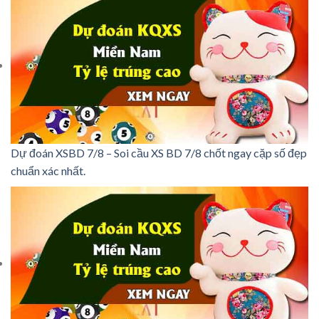
Dự đoán XSBD 7/8 – Soi cầu XS BD 7/8 chốt ngay cặp số đẹp
chuẩn xác nhất.