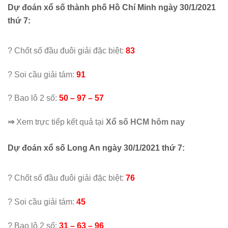
Dự đoán xổ số thành phố Hồ Chí Minh ngày 30/1/2021
thứ 7:
? Chốt số đầu đuôi giải đặc biệt:
83
? Soi cầu giải tám:
91
? Bao lô 2 số:
50 – 97 – 57
⇒
Xem trực tiếp kết quả tại
Xổ số HCM hôm nay
Dự đoán xổ số Long An ngày 30/1/2021 thứ 7:
? Chốt số đầu đuôi giải đặc biệt:
76
? Soi cầu giải tám:
45
? Bao lô 2 số:
31 – 63 – 96