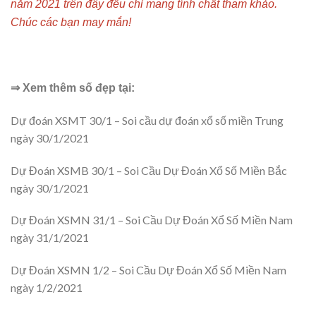
năm 2021 trên đây đều chỉ mang tính chất tham khảo.
Chúc các bạn may mắn!
⇒ Xem thêm số đẹp tại:
Dự đoán XSMT 30/1 – Soi cầu dự đoán xổ số miền Trung
ngày 30/1/2021
Dự Đoán XSMB 30/1 – Soi Cầu Dự Đoán Xổ Số Miền Bắc
ngày 30/1/2021
Dự Đoán XSMN 31/1 – Soi Cầu Dự Đoán Xổ Số Miền Nam
ngày 31/1/2021
Dự Đoán XSMN 1/2 – Soi Cầu Dự Đoán Xổ Số Miền Nam
ngày 1/2/2021