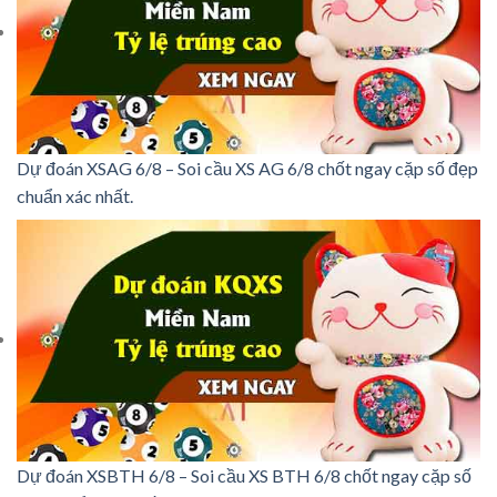
Dự đoán XSAG 6/8 – Soi cầu XS AG 6/8 chốt ngay cặp số đẹp
chuẩn xác nhất.
Dự đoán XSBTH 6/8 – Soi cầu XS BTH 6/8 chốt ngay cặp số