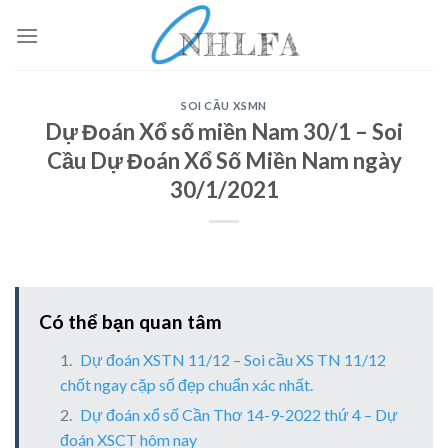
Skip
to
content
SOI CẦU XSMN
Dự Đoán Xổ số miền Nam 30/1 – Soi
Cầu Dự Đoán Xổ Số Miền Nam ngày
30/1/2021
Có thể bạn quan tâm
Dự đoán XSTN 11/12 – Soi cầu XS TN 11/12
chốt ngay cặp số đẹp chuẩn xác nhất.
Dự đoán xổ số Cần Thơ 14-9-2022 thứ 4 – Dự
đoán XSCT hôm nay