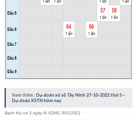
Xem thêm :
Dự đoán xổ số Tây Ninh 27-10-2022 thứ 5 –
Dự đoán XSTN hôm nay
Bạch thủ rơi 3 ngày lô XSHG 30/1/2021