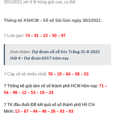
30/1/2021 với tỉ lệ trúng giải cao, cụ thể:
Thống kê XSHCM – Xổ số Sài Gòn ngày 30/1/2021:
? Loto gan:
74 – 91 – 23 – 50 – 97
Xem thêm :
Dự đoán xổ số Sóc Trăng 31-8-2022
thứ 4 – Dự đoán XSST hôm nay
? Cặp số về nhiều nhất:
76 – 19 – 64 – 08 – 53
? Thống kê giải tám xổ số thành phố HCM hôm nay:
71 –
54 – 96 – 12 – 53 – 19 – 24
? TK đầu đuôi ĐB kết quả xổ số thành phố Hồ Chí
Minh:
13 – 67 – 44 – 48 – 26 – 83 – 83