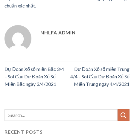
chuẩn xác nhất.
NHLFA ADMIN
Dự Đoán Xổ số miền Bắc 3/4
Dự Đoán Xổ số miền Trung
– Soi Cầu Dự Đoán Xổ Số
4/4 – Soi Cầu Dự Đoán Xổ Số
Miền Bắc ngày 3/4/2021
Miền Trung ngày 4/4/2021
RECENT POSTS