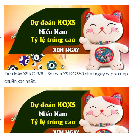
Dự đoán XSKG 9/8 – Soi cầu XS KG 9/8 chốt ngay cặp số đẹp
chuẩn xác nhất.