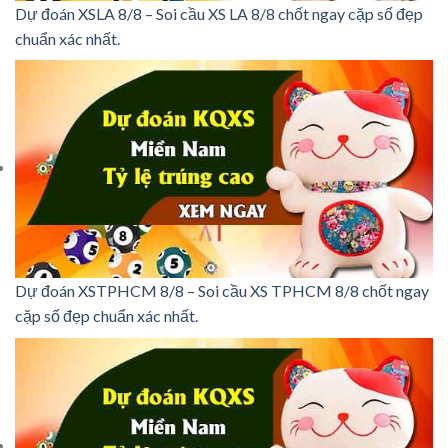
Dự đoán XSLA 8/8 – Soi cầu XS LA 8/8 chốt ngay cặp số đẹp
chuẩn xác nhất.
Dự đoán XSTPHCM 8/8 – Soi cầu XS TPHCM 8/8 chốt ngay
cặp số đẹp chuẩn xác nhất.