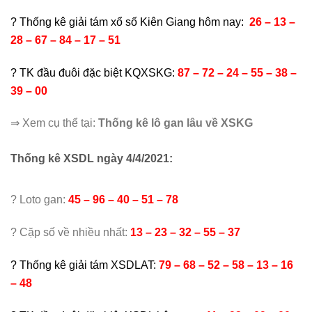
? Thống kê giải tám xổ số Kiên Giang hôm nay:
26 – 13 –
28 – 67 – 84 – 17 – 51
? TK đầu đuôi đặc biệt KQXSKG:
87 – 72 – 24 – 55 – 38 –
39 – 00
⇒ Xem cụ thể tại:
Thống kê lô gan lâu về XSKG
Thống kê XSDL ngày 4/4/2021:
? Loto gan:
45 – 96 – 40 – 51 – 78
? Cặp số về nhiều nhất:
13 – 23 – 32 – 55 – 37
? Thống kê giải tám XSDLAT:
79 – 68 – 52 – 58 – 13 – 16
– 48