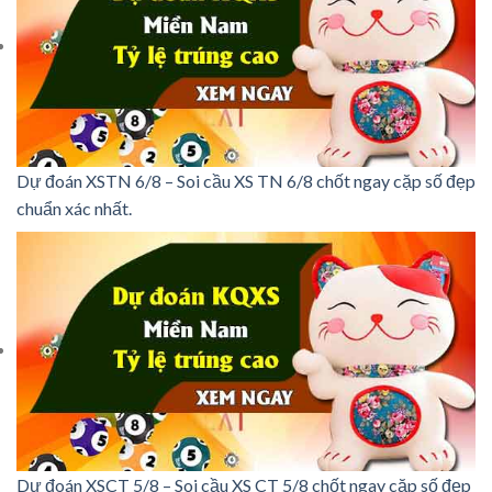
Dự đoán XSTN 6/8 – Soi cầu XS TN 6/8 chốt ngay cặp số đẹp
chuẩn xác nhất.
Dự đoán XSCT 5/8 – Soi cầu XS CT 5/8 chốt ngay cặp số đẹp