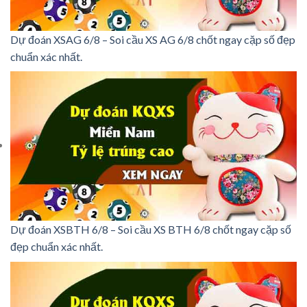
Dự đoán XSAG 6/8 – Soi cầu XS AG 6/8 chốt ngay cặp số đẹp
chuẩn xác nhất.
Dự đoán XSBTH 6/8 – Soi cầu XS BTH 6/8 chốt ngay cặp số
đẹp chuẩn xác nhất.