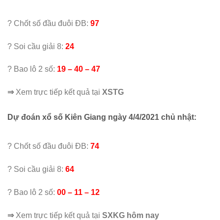
? Chốt số đầu đuôi ĐB:
97
? Soi cầu giải 8:
24
? Bao lô 2 số:
19 – 40 – 47
⇒
Xem trực tiếp kết quả tại
XSTG
Dự đoán xổ số Kiên Giang ngày 4/4/2021 chủ nhật:
? Chốt số đầu đuôi ĐB:
74
? Soi cầu giải 8:
64
? Bao lô 2 số:
00 – 11 – 12
⇒
Xem trực tiếp kết quả tại
SXKG hôm nay