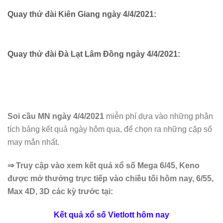
Quay thử đài Kiên Giang ngày 4/4/2021:
Quay thử đài Đà Lạt Lâm Đồng ngày 4/4/2021:
Soi cầu MN ngày 4/4/2021
miễn phí dựa vào những phân
tích bảng kết quả ngày hôm qua, để chọn ra những cặp số
may mắn nhất.
⇒ Truy cập vào xem kết quả xổ số Mega 6/45, Keno
được mở thưởng trực tiếp vào chiều tối hôm nay, 6/55,
Max 4D, 3D các kỳ trước tại:
Kết quả xổ số Vietlott hôm nay