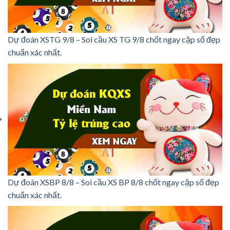
Dự đoán XSTG 9/8 – Soi cầu XS TG 9/8 chốt ngay cặp số đẹp
chuẩn xác nhất.
Dự đoán XSBP 8/8 – Soi cầu XS BP 8/8 chốt ngay cặp số đẹp
chuẩn xác nhất.