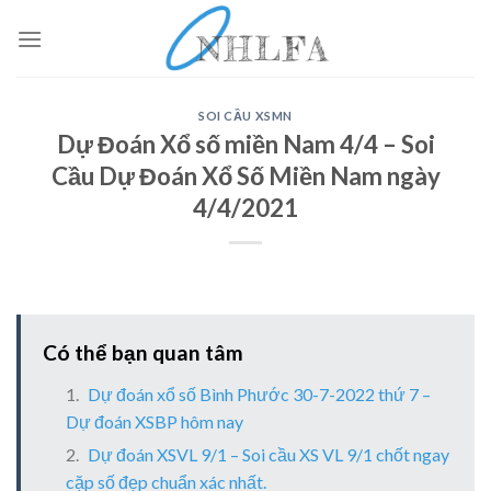
Skip
to
content
SOI CẦU XSMN
Dự Đoán Xổ số miền Nam 4/4 – Soi
Cầu Dự Đoán Xổ Số Miền Nam ngày
4/4/2021
Có thể bạn quan tâm
Dự đoán xổ số Bình Phước 30-7-2022 thứ 7 –
Dự đoán XSBP hôm nay
Dự đoán XSVL 9/1 – Soi cầu XS VL 9/1 chốt ngay
cặp số đẹp chuẩn xác nhất.