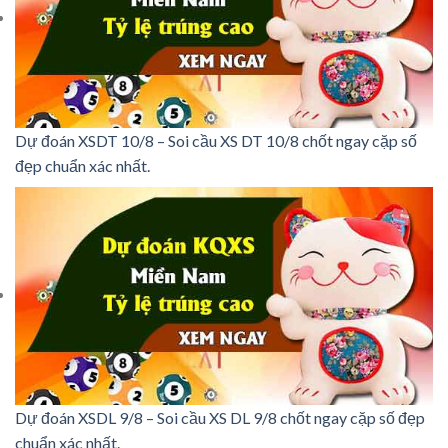
Dự đoán XSDT 10/8 – Soi cầu XS DT 10/8 chốt ngay cặp số
đẹp chuẩn xác nhất.
Dự đoán XSDL 9/8 – Soi cầu XS DL 9/8 chốt ngay cặp số đẹp
chuẩn xác nhất.