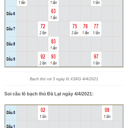
Bạch thủ rơi 3 ngày lô XSKG 4/4/2021
Soi cầu lô bạch thủ Đà Lạt ngày 4/4/2021: