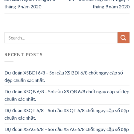
tháng 9 năm 2020
tháng 9 năm 2020
RECENT POSTS
Dự đoán XSBDI 6/8 – Soi cầu XS BDI 6/8 chốt ngay cặp số
đẹp chuẩn xác nhất.
Dự đoán XSQB 6/8 – Soi cầu XS QB 6/8 chốt ngay cặp số đẹp
chuẩn xác nhất.
Dự đoán XSQT 6/8 – Soi cầu XS QT 6/8 chốt ngay cặp số đẹp
chuẩn xác nhất.
Dự đoán XSAG 6/8 – Soi cầu XS AG 6/8 chốt ngay cặp số đẹp