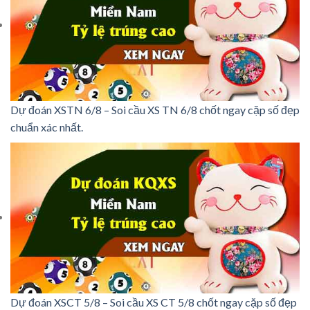
Dự đoán XSTN 6/8 – Soi cầu XS TN 6/8 chốt ngay cặp số đẹp
chuẩn xác nhất.
Dự đoán XSCT 5/8 – Soi cầu XS CT 5/8 chốt ngay cặp số đẹp