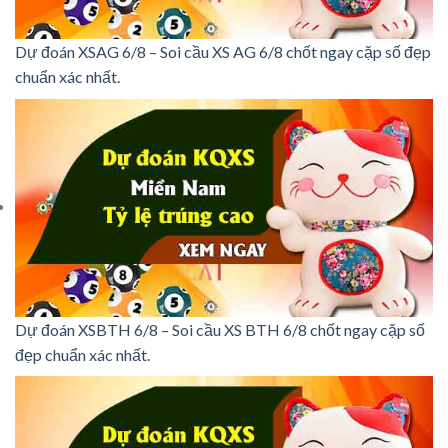
Dự đoán XSAG 6/8 – Soi cầu XS AG 6/8 chốt ngay cặp số đẹp
chuẩn xác nhất.
Dự đoán XSBTH 6/8 – Soi cầu XS BTH 6/8 chốt ngay cặp số
đẹp chuẩn xác nhất.