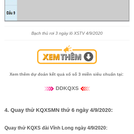
Bạch thủ rơi 3 ngày lô XSTV 4/9/2020
Xem thêm dự đoán kết quả xổ số 3 miền siêu chuẩn tại:
DDKQXS
4. Quay thử KQXSMN thứ 6 ngày 4/9/2020:
Quay thử KQXS đài Vĩnh Long ngày 4/9/2020: