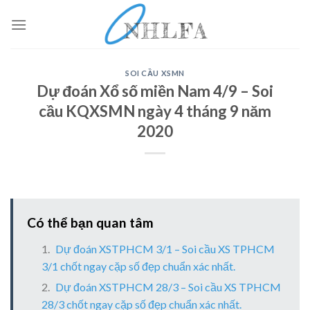
Skip
to
content
SOI CẦU XSMN
Dự đoán Xổ số miền Nam 4/9 – Soi
cầu KQXSMN ngày 4 tháng 9 năm
2020
Có thể bạn quan tâm
Dự đoán XSTPHCM 3/1 – Soi cầu XS TPHCM
3/1 chốt ngay cặp số đẹp chuẩn xác nhất.
Dự đoán XSTPHCM 28/3 – Soi cầu XS TPHCM
28/3 chốt ngay cặp số đẹp chuẩn xác nhất.