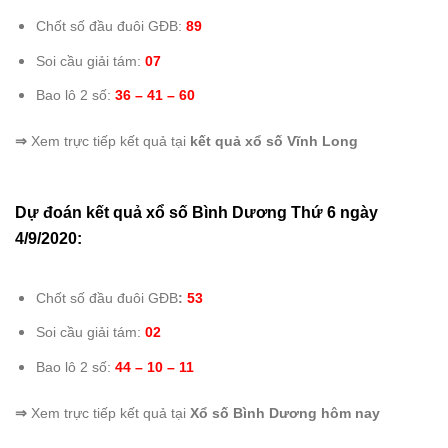
Chốt số đầu đuôi GĐB:
89
Soi cầu giải tám:
07
Bao lô 2 số:
36 – 41 – 60
⇒
Xem trực tiếp kết quả tại
kết quả xổ số Vĩnh Long
Dự đoán kết quả xổ số Bình Dương Thứ 6 ngày
4/9/2020:
Chốt số đầu đuôi GĐB
:
53
Soi cầu giải tám:
02
Bao lô 2 số:
44 – 10 – 11
⇒
Xem trực tiếp kết quả tại
Xổ số Bình Dương hôm nay