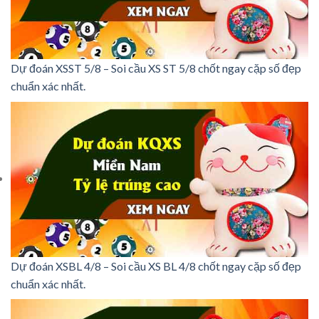
Dự đoán XSST 5/8 – Soi cầu XS ST 5/8 chốt ngay cặp số đẹp
chuẩn xác nhất.
Dự đoán XSBL 4/8 – Soi cầu XS BL 4/8 chốt ngay cặp số đẹp
chuẩn xác nhất.