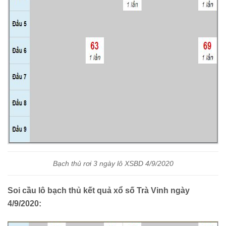
Bạch thủ rơi 3 ngày lô XSBD 4/9/2020
Soi cầu lô bạch thủ kết quả xổ số Trà Vinh ngày
4/9/2020: