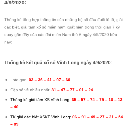
4/9/2020:
Thống kê tổng hợp thông tin của những bộ số đầu đuôi lô tô, giải
đặc biệt, giải tám xổ số miền nam xuất hiện trong thời gian 7 kỳ
quay gần đây của các đài miền Nam thứ 6 ngày 4/9/2020 bữa
nay:
Thống kê kết quả xổ số Vĩnh Long ngày 4/9/2020:
Loto gan:
03 – 36 – 41 – 07 – 60
Cặp số về nhiều nhất:
31 – 47 – 77 – 01 – 24
Thống kê giải tám XS Vĩnh Long:
65 – 57 – 74 – 75 – 16 – 13
– 40
TK giải đặc biệt XSKT Vĩnh Long:
06 – 91 – 49 – 27 – 21 – 54
– 89