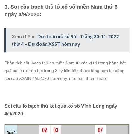
3. Soi cầu bạch thủ lô xổ số miền Nam thứ 6
ngày 4/9/2020:
Xem thêm :
Dự đoán xổ số Sóc Trăng 30-11-2022
thứ 4 – Dự đoán XSST hôm nay
Phân tích cầu bạch thủ ba miền Nam từ các vị trí trong bảng kết
quả có lô rơi liên tục trong 3 kỳ liên tiếp được tổng hợp tại bảng
soi cầu XSMN 4/9/2020 dưới đây, mời bạn tham khảo:
Soi cầu lô bạch thủ kết quả xổ số Vĩnh Long ngày
4/9/2020: