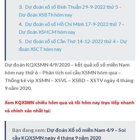
Dự đoán xổ số Bình Thuận 29-9-2022 thứ 5 –
Dự đoán XSBTh hôm nay
Dự đoán xổ số Hồ Chí Minh 17-9-2022 thứ 7 –
Dự đoán XSHCM hôm nay
Dự đoán xổ số Cần Thơ 14-12-2022 thứ 4 – Dự
đoán XSCT hôm nay
Dự đoán KQXSMN 4/9/2020 – kết quả xổ số miền Nam
hôm nay thứ 6 – Phân tích soi cầu XSMN hôm qua –
Thống kê vip XSMN – XSVL – XSBD – XSTV ngày 4 tháng
9 năm 2020.
Xem KQXSMN chiều hôm qua và tối hôm nay trực tiếp nhanh
và chính xác nhất tại:
Bạn đang xem:
Dự đoán Xổ số miền Nam 4/9 – Soi
cầu KQXSMN ngày 4 tháng 9 năm 2020