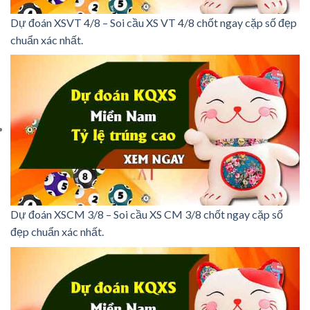
Dự đoán XSVT 4/8 – Soi cầu XS VT 4/8 chốt ngay cặp số đẹp
chuẩn xác nhất.
Dự đoán XSCM 3/8 – Soi cầu XS CM 3/8 chốt ngay cặp số
đẹp chuẩn xác nhất.