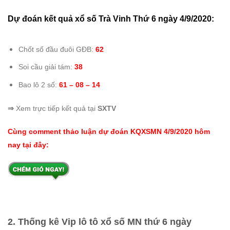
Dự đoán kết quả xổ số Trà Vinh Thứ 6 ngày 4/9/2020:
Chốt số đầu đuôi GĐB:
62
Soi cầu giải tám:
38
Bao lô 2 số:
61 – 08 – 14
⇒
Xem trực tiếp kết quả tại
SXTV
Cùng comment thảo luận dự đoán KQXSMN 4/9/2020 hôm
nay tại đây:
2. Thống kê Vip lô tô xổ số MN thứ 6 ngày