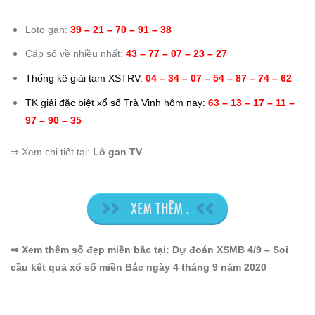
Loto gan:
39 – 21 – 70 – 91 – 38
Cặp số về nhiều nhất:
43 – 77 – 07 – 23 – 27
Thống kê giải tám XSTRV:
04 – 34 – 07 – 54 – 87 – 74 – 62
TK giải đặc biệt xổ số Trà Vinh hôm nay:
63 – 13 – 17 – 11 –
97 – 90 – 35
⇒ Xem chi tiết tại:
Lô gan TV
⇒ Xem thêm số đẹp miền bắc tại: Dự đoán XSMB 4/9 – Soi
cầu kết quả xổ số miền Bắc ngày 4 tháng 9 năm 2020