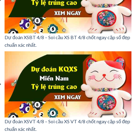
Dự đoán XSBT 4/8 – Soi cầu XS BT 4/8 chốt ngay cặp số đẹp
chuẩn xác nhất.
Dự đoán XSVT 4/8 – Soi cầu XS VT 4/8 chốt ngay cặp số đẹp
chuẩn xác nhất.