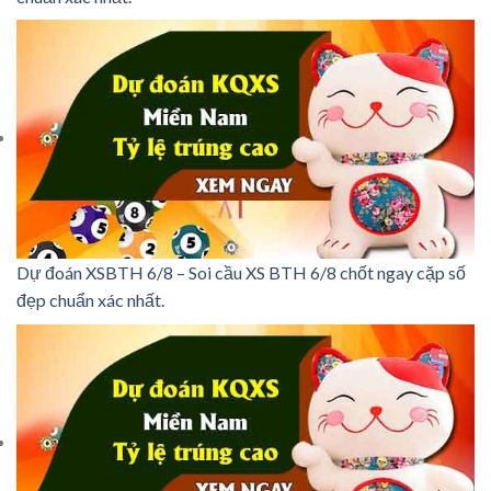
Dự đoán XSBTH 6/8 – Soi cầu XS BTH 6/8 chốt ngay cặp số
đẹp chuẩn xác nhất.