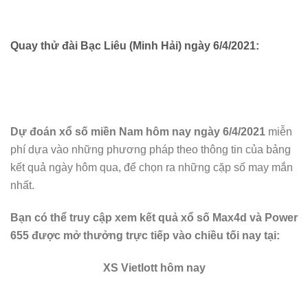
Quay thử đài Bạc Liêu (Minh Hải) ngày 6/4/2021:
Dự đoán xổ số miền Nam hôm nay ngày 6/4/2021
miễn
phí dựa vào những phương pháp theo thông tin của bảng
kết quả ngày hôm qua, để chọn ra những cặp số may mắn
nhất.
Bạn có thể truy cập xem kết quả xổ số Max4d và Power
655 được mở thưởng trực tiếp vào chiều tối nay tại:
XS Vietlott hôm nay