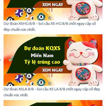
Dự đoán XSHG 8/8 – Soi cầu XS HG 8/8 chốt ngay cặp số
đẹp chuẩn xác nhất.
Dự đoán XSLA 8/8 – Soi cầu XS LA 8/8 chốt ngay cặp số đẹp
chuẩn xác nhất.