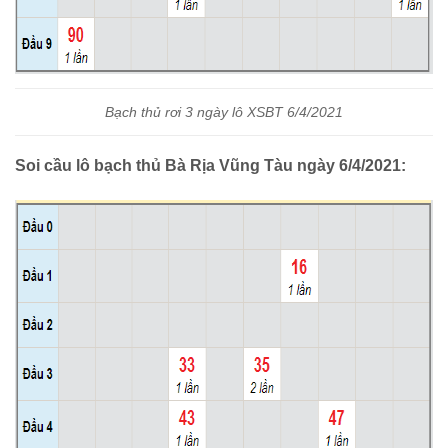
Bạch thủ rơi 3 ngày lô XSBT 6/4/2021
Soi cầu lô bạch thủ Bà Rịa Vũng Tàu ngày 6/4/2021: