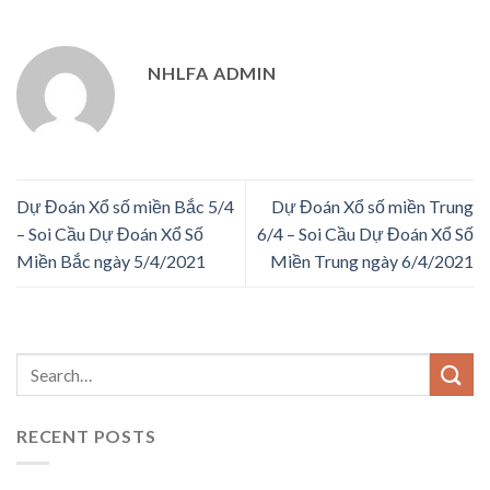
NHLFA ADMIN
Dự Đoán Xổ số miền Bắc 5/4
Dự Đoán Xổ số miền Trung
– Soi Cầu Dự Đoán Xổ Số
6/4 – Soi Cầu Dự Đoán Xổ Số
Miền Bắc ngày 5/4/2021
Miền Trung ngày 6/4/2021
RECENT POSTS