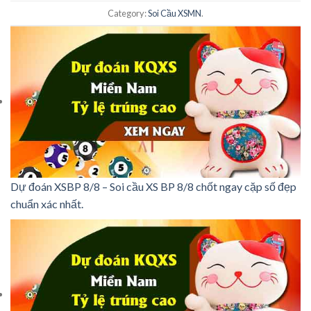
Category:
Soi Cầu XSMN
.
Dự đoán XSBP 8/8 – Soi cầu XS BP 8/8 chốt ngay cặp số đẹp
chuẩn xác nhất.