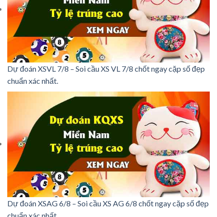
Dự đoán XSVL 7/8 – Soi cầu XS VL 7/8 chốt ngay cặp số đẹp
chuẩn xác nhất.
Dự đoán XSAG 6/8 – Soi cầu XS AG 6/8 chốt ngay cặp số đẹp
chuẩn xác nhất.