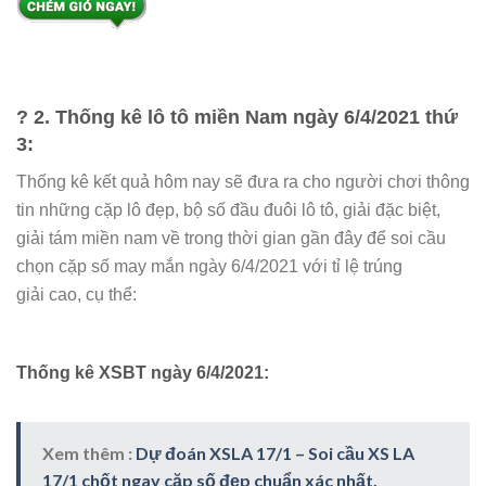
? 2. Thống kê lô tô miền Nam ngày 6/4/2021 thứ
3:
Thống kê kết quả hôm nay sẽ đưa ra cho người chơi thông
tin những cặp lô đẹp, bộ số đầu đuôi lô tô, giải đặc biệt,
giải tám miền nam về trong thời gian gần đây để soi cầu
chọn cặp số may mắn ngày 6/4/2021 với tỉ lệ trúng
giải cao, cụ thể:
Thống kê XSBT ngày 6/4/2021:
Xem thêm :
Dự đoán XSLA 17/1 – Soi cầu XS LA
17/1 chốt ngay cặp số đẹp chuẩn xác nhất.