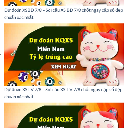
Dự đoán XSBD 7/8 – Soi cầu XS BD 7/8 chốt ngay cặp số đẹp
chuẩn xác nhất.
Dự đoán XSTV 7/8 – Soi cầu XS TV 7/8 chốt ngay cặp số đẹp
chuẩn xác nhất.