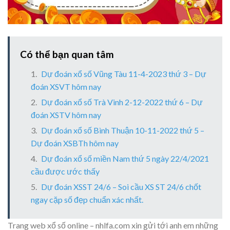
Có thể bạn quan tâm
Dự đoán xổ số Vũng Tàu 11-4-2023 thứ 3 – Dự
đoán XSVT hôm nay
Dự đoán xổ số Trà Vinh 2-12-2022 thứ 6 – Dự
đoán XSTV hôm nay
Dự đoán xổ số Bình Thuận 10-11-2022 thứ 5 –
Dự đoán XSBTh hôm nay
Dự đoán xổ số miền Nam thứ 5 ngày 22/4/2021
cầu được ước thấy
Dự đoán XSST 24/6 – Soi cầu XS ST 24/6 chốt
ngay cặp số đẹp chuẩn xác nhất.
Trang web xổ số online – nhlfa.com xin gửi tới anh em những