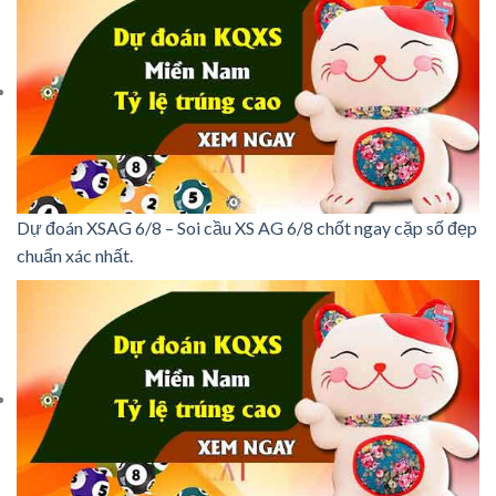
Dự đoán XSAG 6/8 – Soi cầu XS AG 6/8 chốt ngay cặp số đẹp
chuẩn xác nhất.