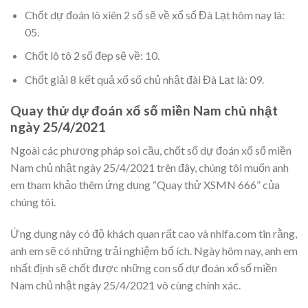
Chốt dự đoán lô xiên 2 số sẽ về xổ số Đà Lạt hôm nay là:
05.
Chốt lô tô 2 số đẹp sẽ về: 10.
Chốt giải 8 kết quả xổ số chủ nhật đài Đà Lạt là: 09.
Quay thử dự đoán xổ số miền Nam chủ nhật
ngày 25/4/2021
Ngoài các phương pháp soi cầu, chốt số dự đoán xổ số miền
Nam chủ nhật ngày 25/4/2021 trên đây, chúng tôi muốn anh
em tham khảo thêm ứng dụng “Quay thử XSMN 666” của
chúng tôi.
Ứng dụng này có độ khách quan rất cao và nhlfa.com tin rằng,
anh em sẽ có những trải nghiệm bổ ích. Ngày hôm nay, anh em
nhất định sẽ chốt được những con số dự đoán xổ số miền
Nam chủ nhật ngày 25/4/2021 vô cùng chính xác.