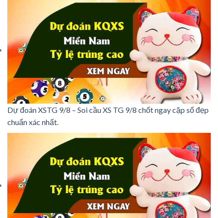
Dự đoán XSTG 9/8 – Soi cầu XS TG 9/8 chốt ngay cặp số đẹp
chuẩn xác nhất.