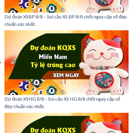
Dự đoán XSBP 8/8 – Soi cầu XS BP 8/8 chốt ngay cặp số đẹp
chuẩn xác nhất.
Dự đoán XSHG 8/8 – Soi cầu XS HG 8/8 chốt ngay cặp số
đẹp chuẩn xác nhất.