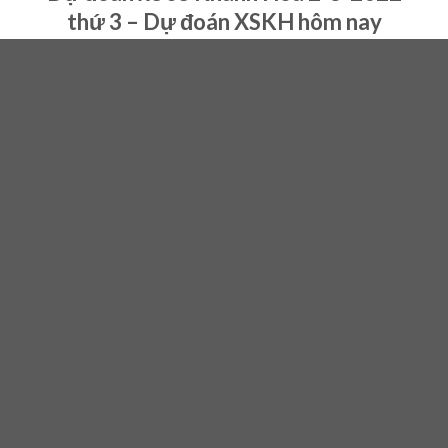
thứ 3 – Dự đoán XSKH hôm nay
01
Mar
Có thể bạn quan tâm
Dự đoán xổ số Huế 19-2-2023 chủ nhật – Dự
đoán XSTTH hôm nay