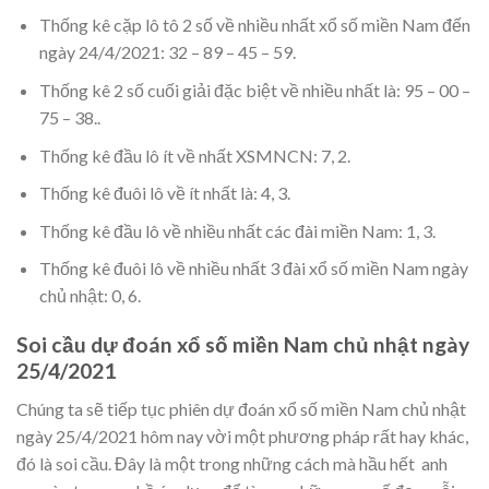
Thống kê cặp lô tô 2 số về nhiều nhất xổ số miền Nam đến
ngày 24/4/2021: 32 – 89 – 45 – 59.
Thống kê 2 số cuối giải đặc biệt về nhiều nhất là: 95 – 00 –
75 – 38..
Thống kê đầu lô ít về nhất XSMNCN: 7, 2.
Thống kê đuôi lô về ít nhất là: 4, 3.
Thống kê đầu lô về nhiều nhất các đài miền Nam: 1, 3.
Thống kê đuôi lô về nhiều nhất 3 đài xổ số miền Nam ngày
chủ nhật: 0, 6.
Soi cầu dự đoán xổ số miền Nam chủ nhật ngày
25/4/2021
Chúng ta sẽ tiếp tục phiên dự đoán xổ số miền Nam chủ nhật
ngày 25/4/2021 hôm nay vời một phương pháp rất hay khác,
đó là soi cầu. Đây là một trong những cách mà hầu hết anh