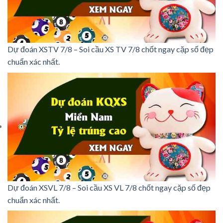
Dự đoán XSTV 7/8 – Soi cầu XS TV 7/8 chốt ngay cặp số đẹp
chuẩn xác nhất.
Dự đoán XSVL 7/8 – Soi cầu XS VL 7/8 chốt ngay cặp số đẹp
chuẩn xác nhất.