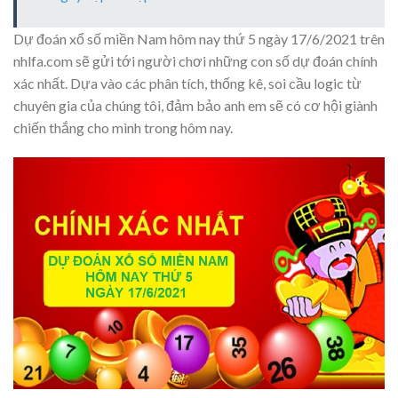
Dự đoán xổ số miền Nam hôm nay thứ 5 ngày 17/6/2021 trên
nhlfa.com sẽ gửi tới người chơi những con số dự đoán chính
xác nhất. Dựa vào các phân tích, thống kê, soi cầu logic từ
chuyên gia của chúng tôi, đảm bảo anh em sẽ có cơ hội giành
chiến thắng cho mình trong hôm nay.