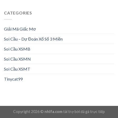
CATEGORIES
Giải Mã Giấc Mơ
Soi Cầu – Dự Đoán Xổ Số 3 Miền
Soi Cầu XSMB
Soi Cầu XSMN
Soi Cầu XSMT
Tinycat99
Copyright 2026 ©
nhlfa.com
tài trợ bởi
đá gà trực tiếp