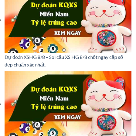
Dự đoán XSHG 8/8 – Soi cầu XS HG 8/8 chốt ngay cặp số
đẹp chuẩn xác nhất.