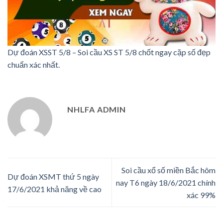
Dự đoán XSST 5/8 – Soi cầu XS ST 5/8 chốt ngay cặp số đẹp
chuẩn xác nhất.
NHLFA ADMIN
Soi cầu xổ số miền Bắc hôm
Dự đoán XSMT thứ 5 ngày
nay T6 ngày 18/6/2021 chính
17/6/2021 khả năng về cao
xác 99%