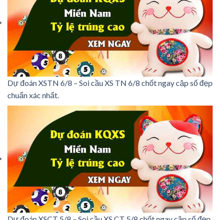
Dự đoán XSTN 6/8 – Soi cầu XS TN 6/8 chốt ngay cặp số đẹp
chuẩn xác nhất.
Dự đoán XSCT 5/8 – Soi cầu XS CT 5/8 chốt ngay cặp số đẹp