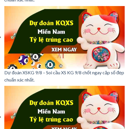
Dự đoán XSKG 9/8 – Soi cầu XS KG 9/8 chốt ngay cặp số đẹp
chuẩn xác nhất.