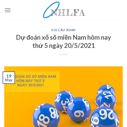
Skip
to
content
SOI CẦU XSMN
Dự đoán xổ số miền Nam hôm nay
thứ 5 ngày 20/5/2021
19
May