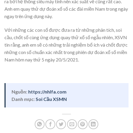
ra bởi hệ thống siêu máy tính nên xác suất về cũng rất cao.
Anh em quay thử dự đoán xổ số các đài miền Nam trong ngày
ngay trên ứng dụng này.
Với những các con số được đưa ra từ những phân tích, soi
cầu, chốt số cùng ứng dụng quay thử xổ số ngẫu nhiên, XSVN
tin rằng, anh em sẽ có những trải nghiệm bổ ích và chốt được
những con số chuẩn xác nhất trong phiên dự đoán xổ số miền
Nam hôm nay thứ 5 ngày 20/5/2021.
Nguồn:
https://nhlfa.com
Danh mục:
Soi Cầu XSMN