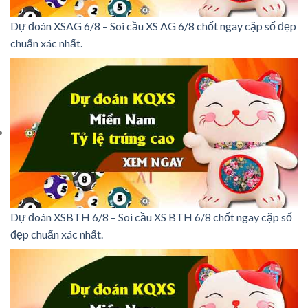
Dự đoán XSAG 6/8 – Soi cầu XS AG 6/8 chốt ngay cặp số đẹp
chuẩn xác nhất.
Dự đoán XSBTH 6/8 – Soi cầu XS BTH 6/8 chốt ngay cặp số
đẹp chuẩn xác nhất.