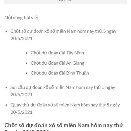
Nội dung bài viết
Chốt số dự đoán xổ số miền Nam hôm nay thứ 5 ngày
20/5/2021
Chốt dự đoán đài Tây Ninh
Chốt dự đoán đài An Giang
Chốt dự đoán đài Bình Thuận
Soi cầu dự đoán xổ số miền Nam hôm nay thứ 5 ngày
20/5/2021
Quay thử dự đoán xổ số miền Nam hôm nay thứ 5 ngày
20/5/2021
Chốt số dự đoán xổ số miền Nam hôm nay thứ