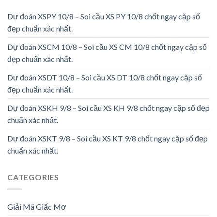
Dự đoán XSPY 10/8 – Soi cầu XS PY 10/8 chốt ngay cặp số
đẹp chuẩn xác nhất.
Dự đoán XSCM 10/8 – Soi cầu XS CM 10/8 chốt ngay cặp số
đẹp chuẩn xác nhất.
Dự đoán XSDT 10/8 – Soi cầu XS DT 10/8 chốt ngay cặp số
đẹp chuẩn xác nhất.
Dự đoán XSKH 9/8 – Soi cầu XS KH 9/8 chốt ngay cặp số đẹp
chuẩn xác nhất.
Dự đoán XSKT 9/8 – Soi cầu XS KT 9/8 chốt ngay cặp số đẹp
chuẩn xác nhất.
CATEGORIES
Giải Mã Giấc Mơ