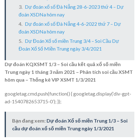
Dự đoán xổ số Đà Nẵng 28-6-2023 thứ 4 – Dự
đoán XSDNa hôm nay
Dự đoán xổ số Đà Nẵng 4-6-2022 thứ 7 – Dự
đoán XSDNa hôm nay
Dự Đoán Xổ số miền Trung 3/4 – Soi Cầu Dự
Đoán Xổ Số Miền Trung ngày 3/4/2021
Dự đoán KQXSMT 1/3 – Soi cầu kết quả xổ số miền
Trung ngày 1 tháng 3 năm 2021 – Phân tích soi cầu XSMT
hôm qua – Thống kê VIP XSMT 1/3/2021
googletag.cmd.push(function() { googletag.display(‘div-gpt-
ad-1540782653715-0’); });
Bạn đang xem:
Dự đoán Xổ số miền Trung 1/3 – Soi
cầu dự đoán xổ số miền Trung ngày 1/3/2021