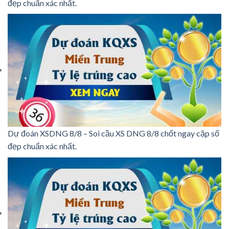
đẹp chuẩn xác nhất.
Dự đoán XSDNG 8/8 – Soi cầu XS DNG 8/8 chốt ngay cặp số
đẹp chuẩn xác nhất.