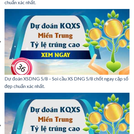
chuẩn xác nhất.
Dự đoán XSDNG 5/8 – Soi cầu XS DNG 5/8 chốt ngay cặp số
đẹp chuẩn xác nhất.