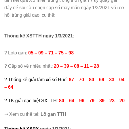
tám kết quả XS miền trung trong thời gian 7 kỳ quay gần
đây để soi cầu chọn cặp số may mắn
ngày 1/3/2021 với cơ
hội trúng giải cao, cụ thể:
Thống kê XSTTH ngày 1/3/2021:
? Loto gan:
05 – 09 – 71 – 75 – 98
? Cặp số về nhiều nhất:
20 – 39 – 08 – 11 – 28
? Thống kê giải tám xổ số Huế:
87 – 70 – 80 – 69 – 33 – 04
– 64
? TK giải đặc biệt SXTTH:
80 – 64 – 96 – 79 – 89 – 23 – 20
⇒ Xem cụ thể tại:
Lô gan TTH
Thống kê XSPY
ngày 1/3/2021
: