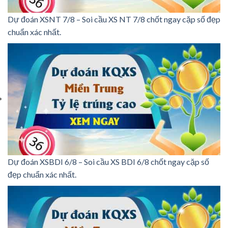
Dự đoán XSNT 7/8 – Soi cầu XS NT 7/8 chốt ngay cặp số đẹp
chuẩn xác nhất.
Dự đoán XSBDI 6/8 – Soi cầu XS BDI 6/8 chốt ngay cặp số
đẹp chuẩn xác nhất.