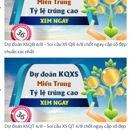
Dự đoán XSQB 6/8 – Soi cầu XS QB 6/8 chốt ngay cặp số đẹp
chuẩn xác nhất.
Dự đoán XSQT 6/8 – Soi cầu XS QT 6/8 chốt ngay cặp số đẹp