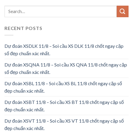
RECENT POSTS
Dự đoán XSDLK 11/8 – Soi cầu XS DLK 11/8 chốt ngay cặp
số đẹp chuẩn xác nhất.
Dự đoán XSQNA 11/8 – Soi cầu XS QNA 11/8 chốt ngay cặp
số đẹp chuẩn xác nhất.
Dự đoán XSBL 11/8 – Soi cầu XS BL 11/8 chốt ngay cặp số
đẹp chuẩn xác nhất.
Dự đoán XSBT 11/8 – Soi cầu XS BT 11/8 chốt ngay cặp số
đẹp chuẩn xác nhất.
Dự đoán XSVT 11/8 – Soi cầu XS VT 11/8 chốt ngay cặp số
đẹp chuẩn xác nhất.