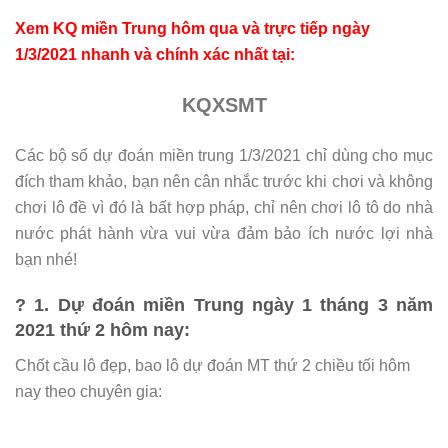
Xem KQ miền Trung hôm qua và trực tiếp ngày
1/3/2021 nhanh và chính xác nhất tại:
KQXSMT
Các bộ số dự đoán miền trung 1/3/2021 chỉ dùng cho mục
đích tham khảo, bạn nên cân nhắc trước khi chơi và không
chơi lô đề vì đó là bất hợp pháp, chỉ nên chơi lô tô do nhà
nước phát hành vừa vui vừa đảm bảo ích nước lợi nhà
bạn nhé!
? 1. Dự đoán miền Trung ngày 1 tháng 3 năm
2021 thứ 2 hôm nay:
Chốt cầu lô đẹp, bao lô dự đoán MT thứ 2 chiều tối hôm
nay theo chuyên gia: