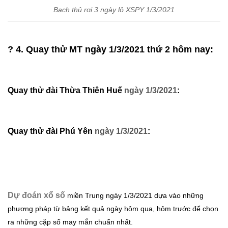
Bạch thủ rơi 3 ngày lô XSPY 1/3/2021
? 4. Quay thử MT ngày 1/3/2021 thứ 2 hôm nay:
Quay thử đài Thừa Thiên Huế
ngày 1/3/2021
:
Quay thử đài Phú Yên
ngày 1/3/2021
:
Dự đoán xổ số
miền Trung ngày 1/3/2021 dựa vào những
phương pháp từ bảng kết quả ngày hôm qua, hôm trước để chọn
ra những cặp số may mắn chuẩn nhất.