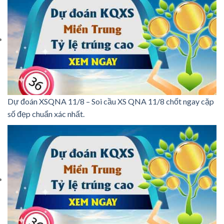
Dự đoán XSQNA 11/8 – Soi cầu XS QNA 11/8 chốt ngay cặp
số đẹp chuẩn xác nhất.