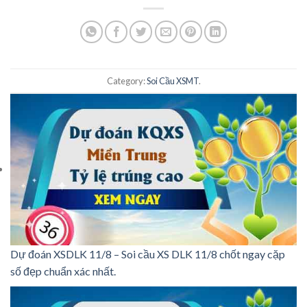
Category:
Soi Cầu XSMT
.
Dự đoán XSDLK 11/8 – Soi cầu XS DLK 11/8 chốt ngay cặp
số đẹp chuẩn xác nhất.