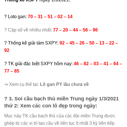
? Loto gan:
70 – 31 – 51 – 02 – 14
? Cặp số về nhiều nhất:
77 – 20 – 44 – 56 – 96
? Thống kê giải tám SXPY:
92 – 45 – 26 – 50 – 13 – 22 –
92
? TK giải đặc biệt SXPY hôm nay:
46 – 82 – 03 – 41 – 64 –
77 – 85
⇒ Xem cụ thể tại:
Lô gan PY lâu chưa về
? 3. Soi cầu bạch thủ miền Trung ngày 1/3/2021
thứ 2: Xem các con lô đẹp trong ngày:
Mục này TK cầu bạch thủ của các đài miền Trung được
ghép từ các vị trí tạo cầu về liên tục ít nhất 3 kỳ liên tiếp