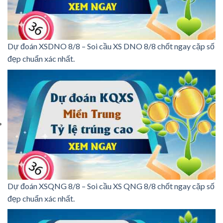
Dự đoán XSDNO 8/8 – Soi cầu XS DNO 8/8 chốt ngay cặp số
đẹp chuẩn xác nhất.
Dự đoán XSQNG 8/8 – Soi cầu XS QNG 8/8 chốt ngay cặp số
đẹp chuẩn xác nhất.